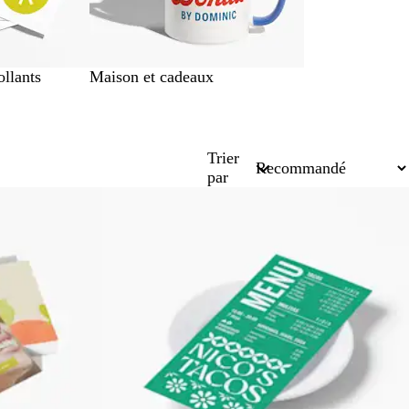
ollants
Maison et cadeaux
Trier
par
Best-seller