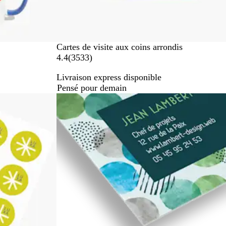
Cartes de visite aux coins arrondis
a
4.4
(
3533
)
v
Livraison express disponible
i
Pensé pour demain
s