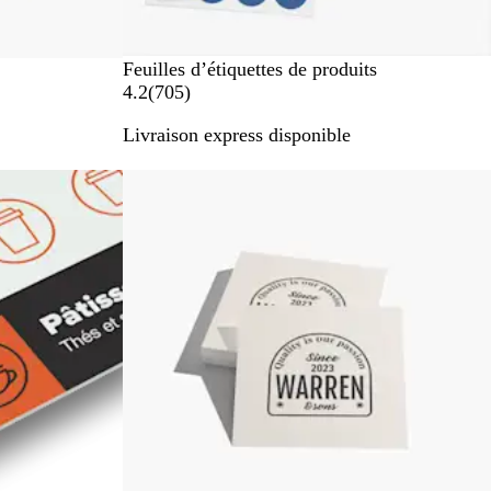
Feuilles d’étiquettes de produits
a
4.2
(
705
)
v
Livraison express disponible
i
s