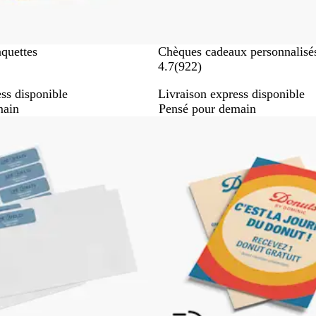
aquettes
Chèques cadeaux personnalisé
a
4.7
(
922
)
v
ss disponible
Livraison express disponible
i
main
Pensé pour demain
s
Nouvelles options