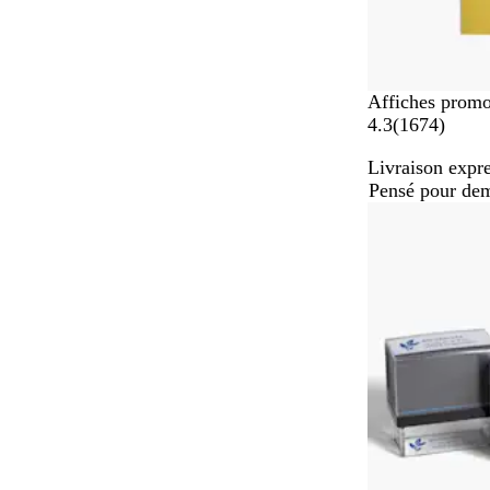
Affiches promo
a
4.3
(
1674
)
v
Livraison expre
i
Pensé pour de
s
Best-seller