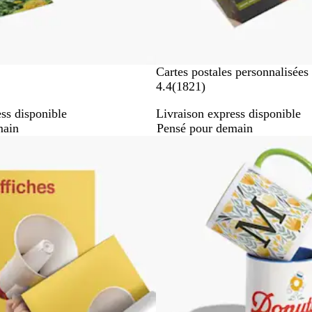
Cartes postales personnalisées
a
4.4
(
1821
)
v
ss disponible
Livraison express disponible
i
main
Pensé pour demain
s
Best-seller