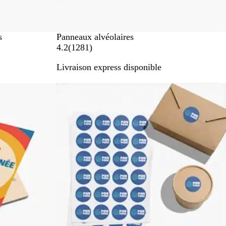
s
Panneaux alvéolaires
a
4.2
(
1281
)
v
Livraison express disponible
i
s
Nouvelles options