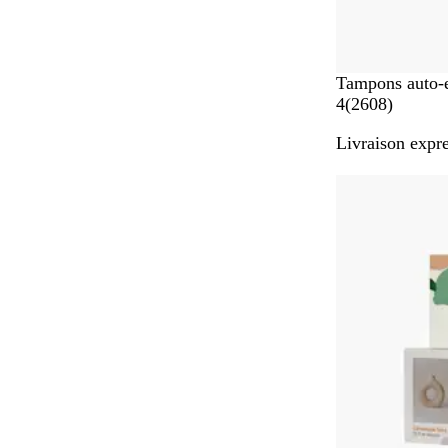
Tampons auto-
a
4
(
2608
)
v
Livraison expre
i
s