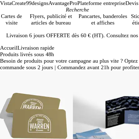
VistaCreate
99designs
AvantagePro
Plateforme entreprise
Devis
Cartes de
Flyers, publicité et
Pancartes, banderoles
Sti
visite
articles de bureau
et affiches
éti
Diapositive
Livraison 6 jours OFFERTE dès 60 € (HT). Consultez nos d
1
sur
Accueil
Livraison rapide
1
Produits livrés sous 48h
Besoin de produits pour votre campagne au plus vite ? Optez p
commande sous 2 jours | Commandez avant 21h pour profiter de
Diapositives
1
à
5
sur
5