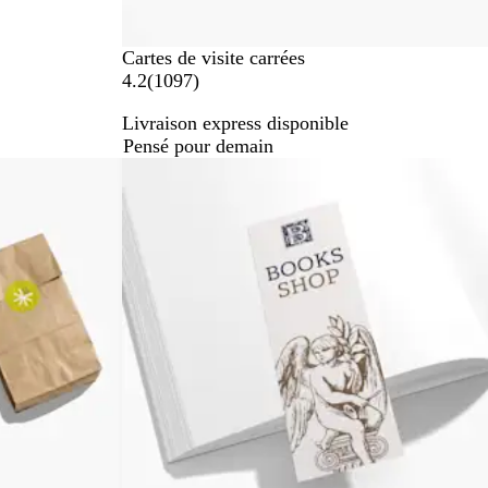
Cartes de visite carrées
a
4.2
(
1097
)
v
Livraison express disponible
i
Pensé pour demain
s