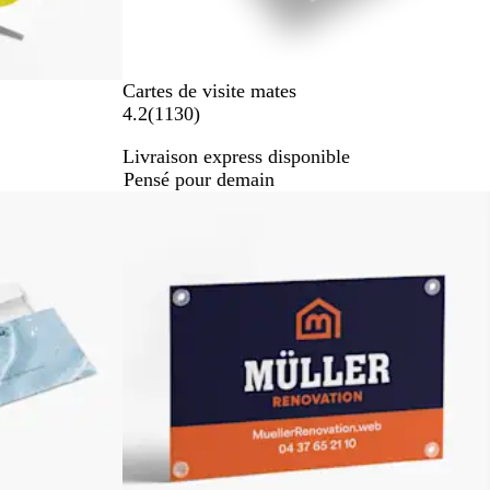
Cartes de visite mates
a
4.2
(
1130
)
v
Livraison express disponible
i
Pensé pour demain
s
Nouvelles options