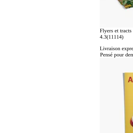
Flyers et tracts
a
4.3
(
11114
)
v
Livraison expre
i
Pensé pour de
s
Best-seller