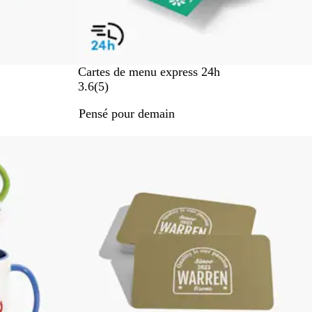
Cartes de menu express 24h
a
3.6
(
5
)
v
Pensé pour demain
i
s