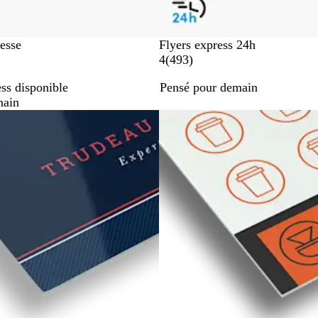
resse
Flyers express 24h
a
4
(
493
)
v
ss disponible
Pensé pour demain
i
main
s