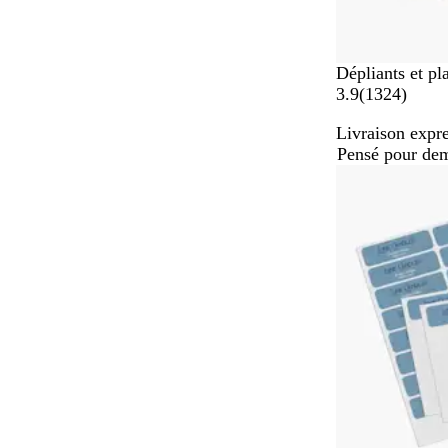
Dépliants et pl
a
3.9
(
1324
)
v
Livraison expre
i
Pensé pour de
s