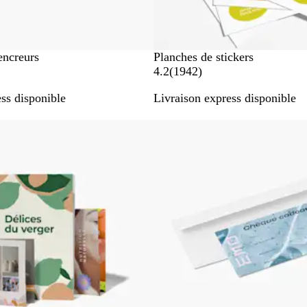
encreurs
Planches de stickers
a
4.2
(
1942
)
v
ss disponible
Livraison express disponible
i
s
Best-seller