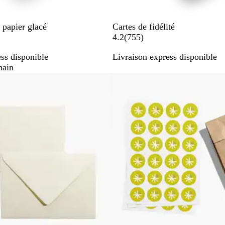
e papier glacé
Cartes de fidélité
a
4.2
(
755
)
v
ss disponible
Livraison express disponible
i
main
s
ons
Nouvelles options