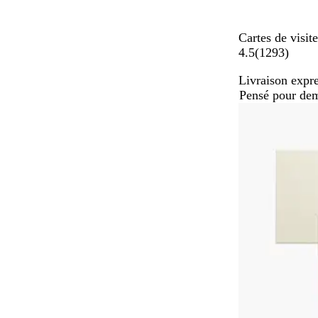
Cartes de visit
a
4.5
(
1293
)
v
Livraison expre
i
Pensé pour de
s
Nouvelles opti