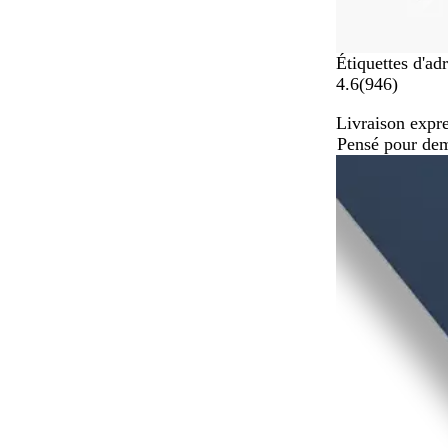
Étiquettes d'ad
a
4.6
(
946
)
v
Livraison expre
i
Pensé pour de
s