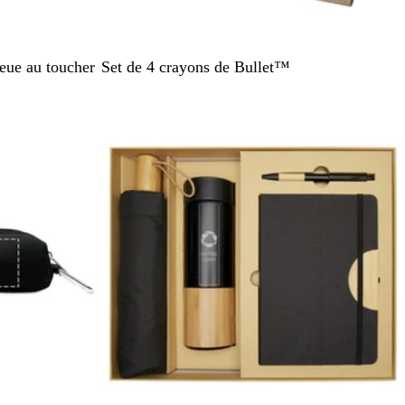
B
leue au toucher
Set de 4 crayons de Bullet™
e
i
g
e