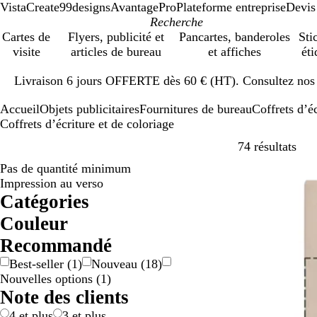
VistaCreate
99designs
AvantagePro
Plateforme entreprise
Devis
Cartes de
Flyers, publicité et
Pancartes, banderoles
Sti
visite
articles de bureau
et affiches
éti
Diapositive
Livraison 6 jours OFFERTE dès 60 € (HT). Consultez nos d
1
sur
Accueil
Objets publicitaires
Fournitures de bureau
Coffrets d’éc
1
Coffrets d’écriture et de coloriage
Pass
74 résultats
Pas de quantité minimum
Best-seller
Impression au verso
Catégories
Couleur
B
B
B
D
G
M
N
R
R
V
M
T
Recommandé
e
l
l
o
r
a
o
o
o
e
u
r
Best-seller
(
1
)
Nouveau
(
18
)
i
a
e
r
i
r
i
s
u
r
l
a
Nouvelles options
(
1
)
g
n
u
é
s
r
r
e
g
t
t
n
Note des clients
e
c
/
o
e
i
s
a
n
c
p
4 et plus
3 et plus