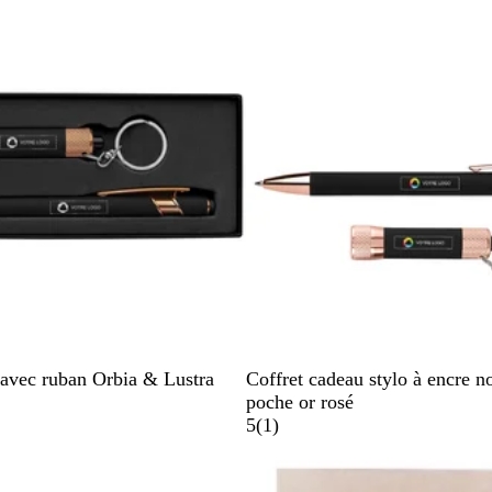
g
e
N
T
B
B
 avec ruban Orbia & Lustra
Coffret cadeau stylo à encre n
o
a
l
o
poche or rosé
i
u
e
r
A
5
(
1
)
r
p
u
d
v
e
m
e
i