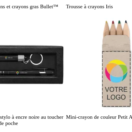
B
B
ons et crayons gras Bullet™
Trousse à crayons Iris
l
l
a
u
c
e
k
B
stylo à encre noire au toucher
Mini-crayon de couleur Petit A
e
de poche
i