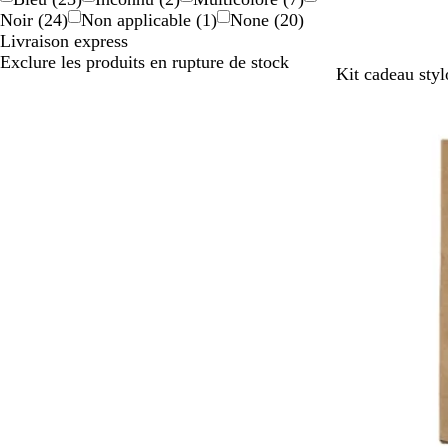
Noir
(
24
)
Non applicable
(
1
)
None
(
20
)
Livraison express
Exclure les produits en rupture de stock
N
B
T
R
Kit cadeau sty
o
l
a
o
i
e
u
u
r
u
p
g
m
e
e
a
r
i
n
e