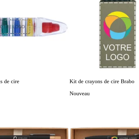
M
s de cire
Kit de crayons de cire Brabo
u
Nouveau
l
t
i
p
l
e