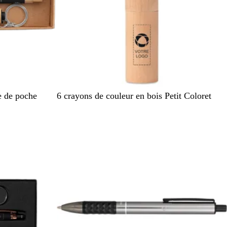
r
e
B
e de poche
6 crayons de couleur en bois Petit Coloret
o
i
s