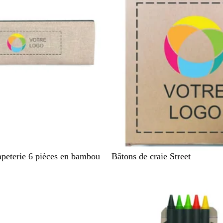
a
a
s
r
u
i
x
n
e
B
peterie 6 pièces en bambou
Bâtons de craie Street
e
i
g
e