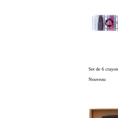
M
Set de 6 crayon
u
Nouveau
l
t
i
p
l
e