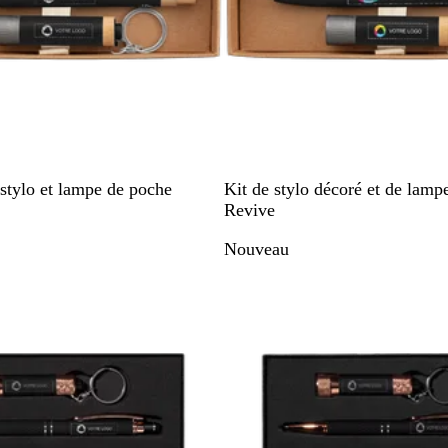
N
B
G
 stylo et lampe de poche
Kit de stylo décoré et de lamp
o
l
r
Revive
i
e
i
Nouveau
r
u
s
m
a
a
c
r
i
i
e
n
r
e