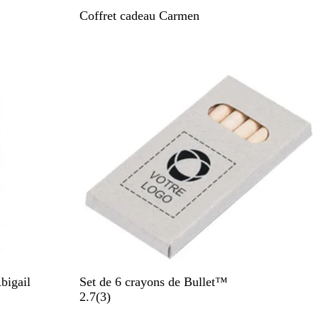
N
Coffret cadeau Carmen
o
i
r
u
n
i
M
bigail
Set de 6 crayons de Bullet™
a
a
2.7
(
3
)
r
v