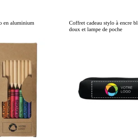
N
R
T
V
B
lo en aluminium
Coffret cadeau stylo à encre b
o
o
a
e
l
doux et lampe de poche
i
u
u
r
e
r
g
p
t
u
e
e