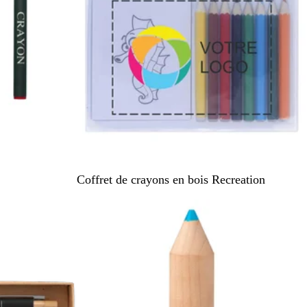
M
Coffret de crayons en bois Recreation
u
l
t
i
c
o
l
o