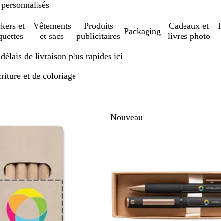
 personnalisés
ckers et
Vêtements
Produits
Cadeaux et
Packaging
quettes
et sacs
publicitaires
livres photo
élais de livraison plus rapides
ici
riture et de coloriage
er aux résultats filtrés
Nouveau