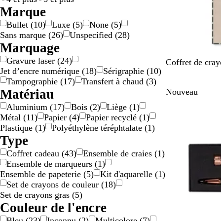
r
o
a
Marque
g
l
r
Bullet
(
10
)
Luxe
(
5
)
None
(
5
)
e
o
e
Sans marque
(
26
)
Unspecified
(
28
)
n
r
n
Marquage
t
e
t
Gravure laser
(
24
)
M
Coffret de cray
Jet d’encre numérique
(
18
)
Sérigraphie
(
10
)
u
Tampographie
(
17
)
Transfert à chaud
(
3
)
l
Matériau
Nouveau
t
i
Aluminium
(
17
)
Bois
(
2
)
Liège
(
1
)
c
Métal
(
11
)
Papier
(
4
)
Papier recyclé
(
1
)
o
Plastique
(
1
)
Polyéthylène téréphtalate
(
1
)
l
Type
o
Coffret cadeau
(
43
)
Ensemble de craies
(
1
)
r
Ensemble de marqueurs
(
1
)
e
Ensemble de papeterie
(
5
)
Kit d'aquarelle
(
1
)
Set de crayons de couleur
(
18
)
Set de crayons gras
(
5
)
Couleur de l'encre
Bleu
(
23
)
Inconnu
(
2
)
Multicolore
(
7
)