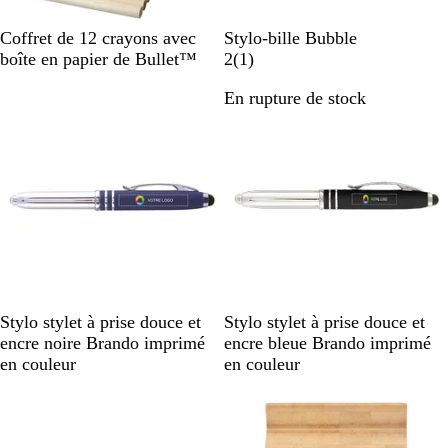
B
N
B
O
R
V
Coffret de 12 crayons avec
Stylo-bille Bubble
e
o
l
r
o
e
A
boîte en papier de Bullet™
2
(
1
)
i
i
e
a
u
r
v
En rupture de stock
En rupture de stock
g
r
u
n
g
t
i
e
u
c
g
e
p
s
n
l
e
o
i
a
m
i
m
r
e
B
T
R
N
R
T
Stylo stylet à prise douce et
Stylo stylet à prise douce et
l
a
o
o
o
a
encre noire Brando imprimé
encre bleue Brando imprimé
e
u
u
i
u
u
en couleur
en couleur
u
p
g
r
g
p
En rupture de stock
En rupture de stock
e
e
e
e
v
i