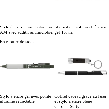
N
B
B
B
R
G
R
V
Stylo à encre noire Colorama
Stylo-stylet soft touch à encre
o
l
l
l
o
r
o
e
AM avec additif antimicrobien
gel Torvia
i
a
e
e
u
i
u
r
En rupture de stock
En rupture de stock
r
n
u
u
g
s
g
t
c
m
c
e
e
a
l
r
a
i
i
n
r
e
V
A
B
B
D
N
R
G
B
V
Stylo à encre gel avec pointe
Coffret cadeau gravé au laser
e
u
l
l
u
o
o
r
l
e
ultrafine rétractable
et stylo à encre bleue
r
b
e
e
n
i
u
i
e
r
Chroma Softy