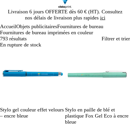
Diapositive
Livraison 6 jours OFFERTE dès 60 € (HT). Consultez
1
nos délais de livraison plus rapides
ici
sur
Accueil
Objets publicitaires
Fournitures de bureau
1
Fournitures de bureau imprimées en couleur
793 résultats
Filtrer et trier
En rupture de stock
En rupture de stock
B
B
O
J
V
V
B
R
J
Stylo gel couleur effet velours
Stylo en paille de blé et
l
l
r
a
e
e
l
o
a
– encre bleue
plastique Fox Gel Eco à encre
e
e
a
u
r
r
e
u
u
bleue
u
u
n
n
t
t
u
g
n