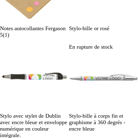
o
i
N
G
A
R
B
B
Notes autocollantes Fergason
Stylo-bille or rosé
a
A
r
r
o
l
l
5
(
1
)
t
v
i
g
s
a
e
En rupture de stock
En rupture de stock
u
i
s
e
e
n
u
r
s
a
n
d
c
m
e
c
t
o
a
l
i
r
r
e
é
i
r
n
e
B
B
B
B
Stylo avec stylet de Dublin
Stylo-bille à corps fin et
l
l
l
l
avec encre bleue et enveloppe
graphisme à 360 degrés -
a
a
a
a
numérique en couleur
encre bleue
n
n
n
n
intégrale.