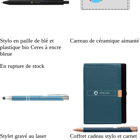
N
V
B
R
C
B
Stylo en paille de blé et
Carreau de céramique aimanté
o
e
l
o
r
l
plastique bio Ceres à encre
i
r
e
u
è
a
bleue
r
t
u
g
m
n
En rupture de stock
En rupture de stock
c
e
e
c
l
a
i
r
B
R
B
G
A
R
Stylet gravé au laser
Coffret cadeau stylo et carnet