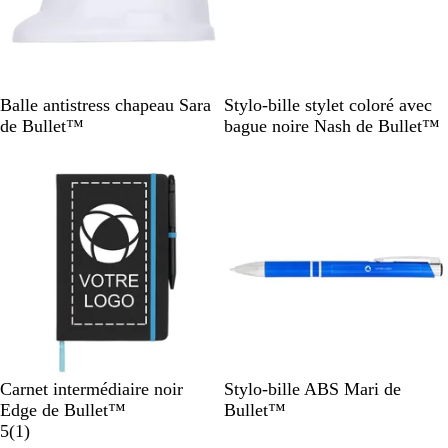
n
B
N
B
Balle antistress chapeau Sara
Stylo-bille stylet coloré avec
l
o
l
de Bullet™
bague noire Nash de Bullet™
a
i
a
En rupture de stock
En rupture de stock
n
r
n
c
c
N
N
N
N
B
V
O
V
T
Carnet intermédiaire noir
Stylo-bille ABS Mari de
o
o
o
o
l
i
r
e
i
Edge de Bullet™
Bullet™
i
i
i
i
A
e
o
a
r
t
5
(
1
)