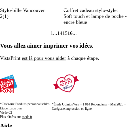
T
R
T
V
N
B
Stylo-bille Vancouver
Coffret cadeau stylo-stylet
r
A
o
a
e
o
l
2
(
1
)
Soft touch et lampe de poche -
a
v
u
u
r
i
e
encre bleue
n
i
g
p
t
r
u
1
14
15
16
s
s
e
e
Accéder
Accéder
Accéder
Accéder
p
à
à
à
à
Vous allez aimer imprimer vos idées.
a
la
la
la
la
r
page
page
page
page
e
VistaPrint
est là pour vous aider
à chaque étape.
n
t
*Catégorie Produits personnalisables
*Étude OpinionWay – 1 014 Répondants – Mai 2025 –
Étude Ipsos bva
Catégorie impression en ligne
Viséo CI
Plus d'infos sur
escda.fr
Aide