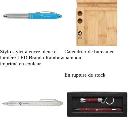
f
B
R
V
R
B
Stylo stylet à encre bleue et
Calendrier de bureau en
l
o
e
o
o
lumière LED Brando Rainbow
bambou
e
s
r
u
i
imprimé en couleur
u
e
t
g
s
En rupture de stock
En rupture de stock
e