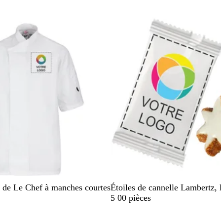
l
a
stock
En rupture de stock
n
c
B
de Le Chef à manches courtes
Étoiles de cannelle Lambertz, 
l
5 00 pièces
a
stock
En rupture de stock
n