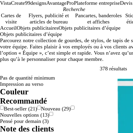
VistaCreate
99designs
AvantagePro
Plateforme entreprise
Devis
Cartes de
Flyers, publicité et
Pancartes, banderoles
Sti
visite
articles de bureau
et affiches
éti
Accueil
Objets publicitaires
Objets publicitaires d’équipe
Objets publicitaires d’équipe
Parcourez notre collection de gourdes, de stylos, de tapis de 
votre équipe. Faites plaisir à vos employés ou à vos clients a
l’option « Équipe », c’est simple et rapide. Vous n’avez qu’un
plus qu’à le personnaliser pour chaque membre.
Pa
378 résultats
Pas de quantité minimum
En rupture de 
Impression au verso
Couleur
B
B
B
G
J
M
N
O
R
R
V
V
T
Recommandé
e
l
l
r
a
a
o
r
o
o
e
i
r
Best-seller
(
21
)
Nouveau
(
29
)
i
a
e
i
u
r
i
a
s
u
r
o
a
Nouvelles options
(
13
)
g
n
u
s
n
r
r
n
e
g
t
l
n
Pensé pour demain
(
3
)
e
c
/
e
o
g
e
e
s
Note des clients
a
/
n
e
t
p