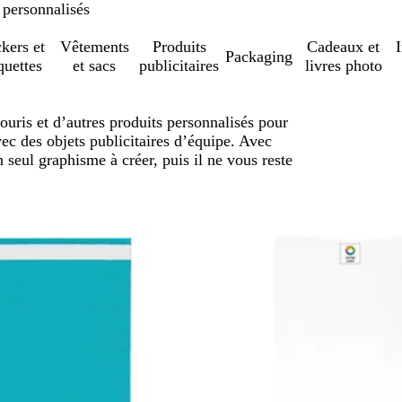
 personnalisés
ckers et
Vêtements
Produits
Cadeaux et
Packaging
quettes
et sacs
publicitaires
livres photo
souris et d’autres produits personnalisés pour
vec des objets publicitaires d’équipe. Avec
 seul graphisme à créer, puis il ne vous reste
sser aux résultats filtrés
stock
En rupture de stock