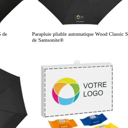
N
S de
Parapluie pliable automatique Wood Classic S
o
de Samsonite®
i
r
En rupture de stock