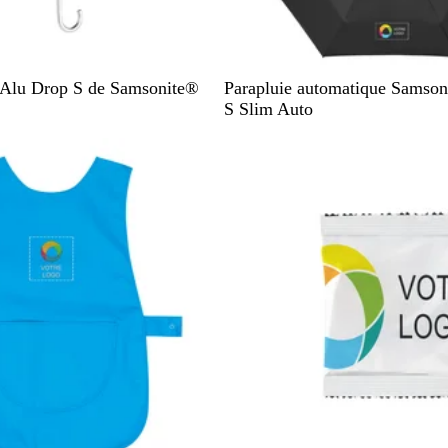
N
B
t Alu Drop S de Samsonite®
Parapluie automatique Samso
o
l
S Slim Auto
i
e
stock
En rupture de stock
r
u
i
n
d
i
g
o