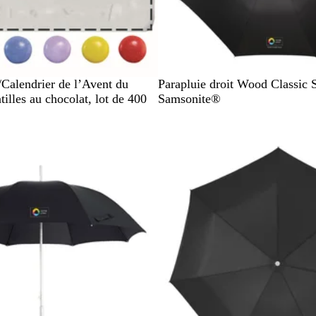
N
/Calendrier de l’Avent du
Parapluie droit Wood Classic 
o
illes au chocolat, lot de 400
Samsonite®
i
r
stock
En rupture de stock