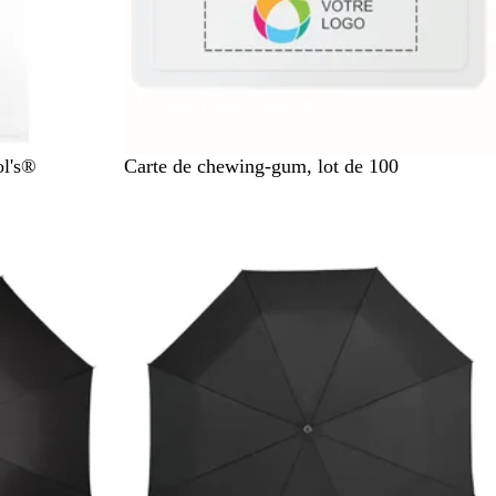
B
ol's®
Carte de chewing-gum, lot de 100
l
a
n
En rupture de stock
c