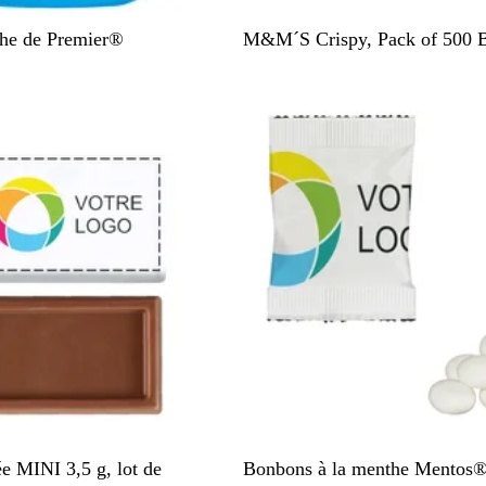
B
che de Premier®
M&M´S Crispy, Pack of 500 
l
a
stock
En rupture de stock
n
c
B
e MINI 3,5 g, lot de
Bonbons à la menthe Mentos® 