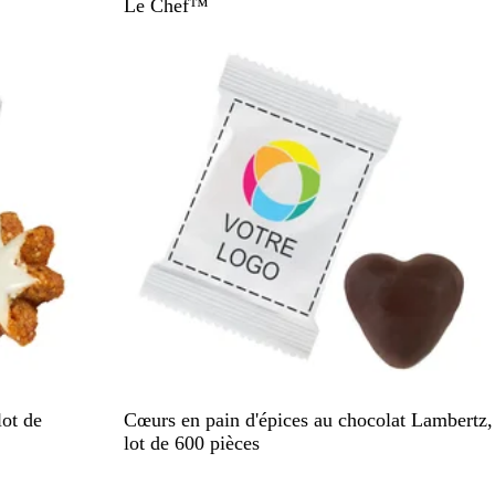
l
Le Chef™
a
En rupture de stock
n
c
B
lot de
Cœurs en pain d'épices au chocolat Lambertz,
l
lot de 600 pièces
a
En rupture de stock
n