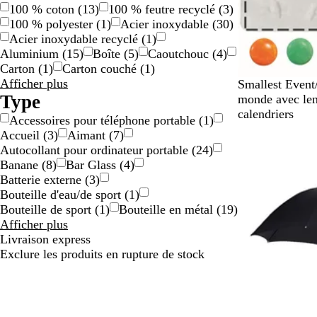
100 % coton
(
13
)
100 % feutre recyclé
(
3
)
100 % polyester
(
1
)
Acier inoxydable
(
30
)
Acier inoxydable recyclé
(
1
)
Aluminium
(
15
)
Boîte
(
5
)
Caoutchouc
(
4
)
Carton
(
1
)
Carton couché
(
1
)
Résultats
Afficher plus
B
Smallest Event
pour
Type
l
monde avec lent
Matériau
a
calendriers
Accessoires pour téléphone portable
(
1
)
n
Accueil
(
3
)
Aimant
(
7
)
En rupture de 
c
Autocollant pour ordinateur portable
(
24
)
Banane
(
8
)
Bar Glass
(
4
)
Batterie externe
(
3
)
Bouteille d'eau/de sport
(
1
)
Bouteille de sport
(
1
)
Bouteille en métal
(
19
)
Résultats
Afficher plus
pour
Livraison express
Type
Exclure les produits en rupture de stock