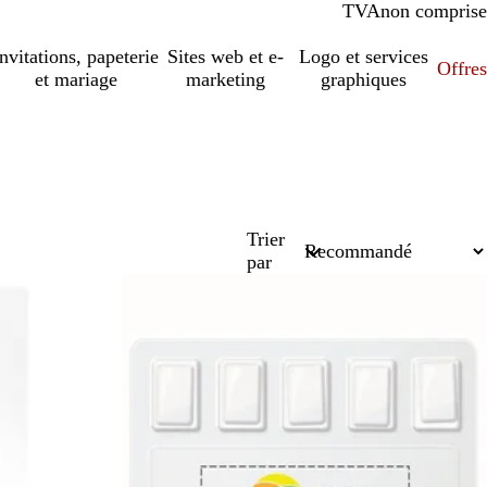
TVA
comprise
non comprise
Invitations, papeterie
Sites web et e-
Logo et services
Offres
et mariage
marketing
graphiques
Trier
par
En rupture de stock