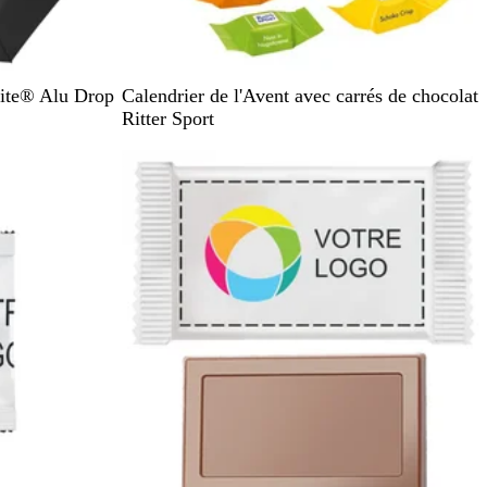
B
nite® Alu Drop
Calendrier de l'Avent avec carrés de chocolat
l
Ritter Sport
a
En rupture de stock
n
c