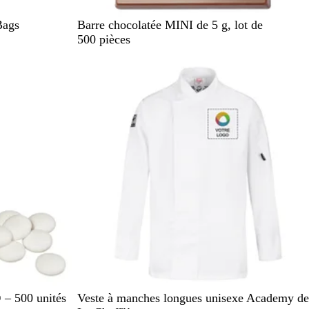
B
Bags
Barre chocolatée MINI de 5 g, lot de
l
500 pièces
a
En rupture de stock
n
c
B
– 500 unités
Veste à manches longues unisexe Academy de