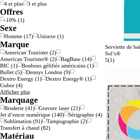
r
d
a
4 et plus
3 et plus
g
o
r
Offres
e
r
e
-10%
(
1
)
n
é
n
Sexe
t
t
Homme
(
17
)
Unisexe
(
1
)
Marque
T
Serviette de b
American Tourister
(
2
)
u
Sol’s®
American Tourister®
(
2
)
BagBase
(
14
)
r
A
5
(
1
)
BIC
(
1
)
Bonbons gélifiés américains
(
1
)
q
v
Bullet
(
5
)
Dennys London
(
9
)
En rupture de 
u
i
Dextro Energy
(
1
)
Dextro Energy®
(
1
)
o
s
Gubor
(
4
)
i
Résultats
Afficher plus
s
pour
Marquage
e
Marque
/
Broderie
(
41
)
Gravure laser
(
21
)
b
Jet d’encre numérique
(
140
)
Sérigraphie
(
4
)
l
Sublimation
(
91
)
Tampographie
(
2
)
a
Transfert à chaud
(
82
)
n
Matériau
c