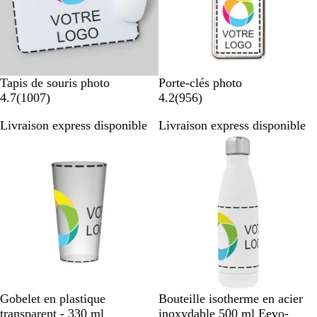
n
n
n
n
c
c
c
c
B
B
Tapis de souris photo
Porte-clés photo
l
a
l
a
4.7
(
1007
)
4.2
(
956
)
a
v
a
v
Livraison express disponible
Livraison express disponible
n
i
n
i
Best-seller
Best-seller
c
s
c
s
T
B
Gobelet en plastique
Bouteille isotherme en acier
r
l
transparent - 330 ml
inoxydable 500 ml Eevo-