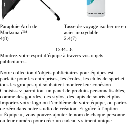
N
B
Parapluie Arch de
Tasse de voyage isotherme en
o
l
Marksman™
acier inoxydable
i
a
a
a
4
(
8
)
2.4
(
7
)
r
v
n
v
1
2
3
4
8
u
i
c
i
Accéder
Accéder
Accéder
Accéder
Accéder
Montrez votre esprit d’équipe à travers vos objets
n
s
s
à
à
à
à
à
publicitaires.
i
la
la
la
la
la
page
page
page
page
page
Notre collection d’objets publicitaires pour équipes est
parfaite pour les entreprises, les écoles, les clubs de sport et
tous les groupes qui souhaitent montrer leur cohésion.
Choisissez parmi tout un panel de produits personnalisables,
comme des gourdes, des stylos, des tapis de souris et plus.
Importez votre logo ou l’emblème de votre équipe, ou partez
de zéro dans notre studio de création. Et grâce à l’option
« Équipe », vous pouvez ajouter le nom de chaque personne
ou leur numéro pour créer un cadeau vraiment unique.