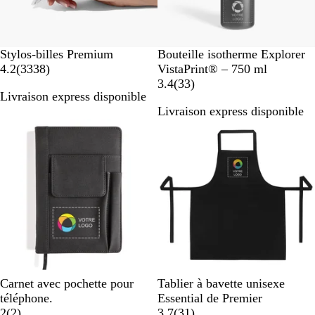
B
N
Stylos-billes Premium
Bouteille isotherme Explorer
l
a
o
4.2
(
3338
)
VistaPrint® – 750 ml
a
v
i
a
3.4
(
33
)
Livraison express disponible
n
i
r
v
Livraison express disponible
c
s
i
s
N
N
Carnet avec pochette pour
Tablier à bavette unisexe
o
o
téléphone.
Essential de Premier
i
a
i
a
2
(
2
)
3.7
(
31
)