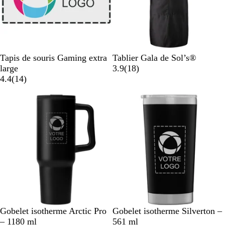
B
N
V
C
O
B
Tapis de souris Gaming extra
Tablier Gala de Sol’s®
l
o
e
h
r
l
a
large
3.9
(
18
)
a
a
i
r
o
a
a
v
4.4
(
14
)
n
v
r
t
c
n
n
i
Nouveau
c
i
b
o
g
c
s
s
o
l
e
u
a
t
t
e
i
l
l
e
N
B
N
B
B
B
Gobelet isotherme Arctic Pro
Gobelet isotherme Silverton –
o
l
o
l
l
l
– 1180 ml
561 ml