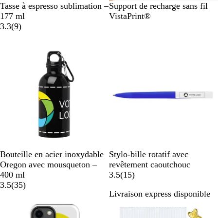
B
B
Tasse à espresso sublimation –
Support de recharge sans fil
l
l
177 ml
VistaPrint®
a
a
a
3.3
(
9
)
n
v
n
Nouvelles options
c
i
c
s
N
B
B
V
B
B
J
R
R
G
Bouteille en acier inoxydable
Stylo-bille rotatif avec
o
l
l
e
l
l
a
o
o
r
Oregon avec mousqueton –
revêtement caoutchouc
i
e
e
r
e
e
u
s
u
i
a
400 ml
3.5
(
15
)
r
u
u
t
u
a
u
n
e
g
s
v
3.5
(
35
)
Livraison express disponible
n
e
p
r
v
e
e
i
Best-seller
Best-seller
u
m
o
o
i
s
a
p
m
i
s