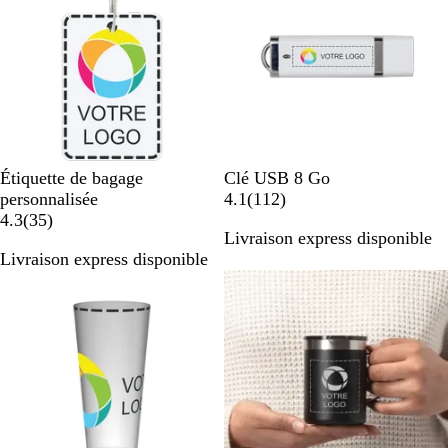
B
Étiquette de bagage
Clé USB 8 Go
l
a
personnalisée
4.1
(
112
)
a
a
v
4.3
(
35
)
Livraison express disponible
v
n
i
Livraison express disponible
i
c
s
Best-seller
s