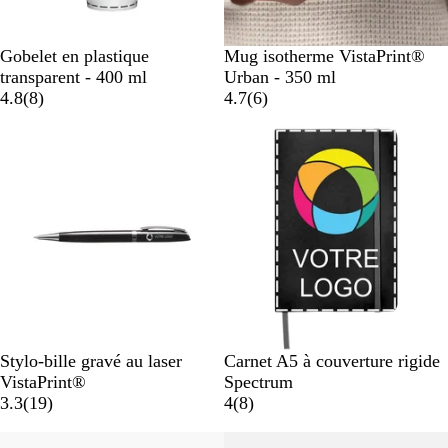
T
N
Gobelet en plastique
Mug isotherme VistaPrint®
r
o
transparent - 400 ml
Urban - 350 ml
a
a
i
a
4.8
(
8
)
4.7
(
6
)
n
v
r
v
s
i
i
p
s
s
a
r
e
n
t
N
B
N
V
B
J
M
Stylo-bille gravé au laser
Carnet A5 à couverture rigide
o
l
o
e
l
a
a
VistaPrint®
Spectrum
i
a
a
i
r
e
u
g
a
3.3
(
19
)
4
(
8
)
r
n
v
r
t
u
n
e
v
c
i
c
m
e
n
i