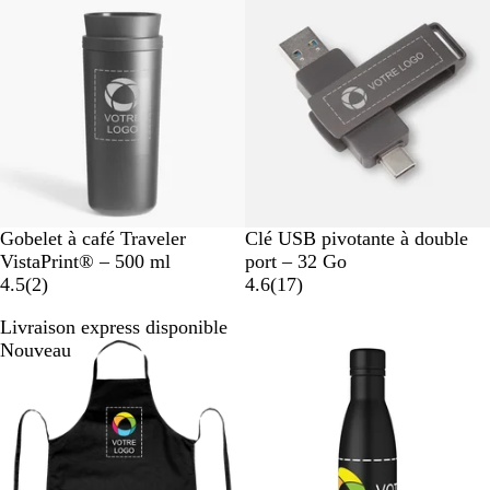
s
i
a
t
s
t
r
a
r
i
o
n
n
e
N
G
Gobelet à café Traveler
Clé USB pivotante à double
o
r
VistaPrint® – 500 ml
port – 32 Go
i
a
i
a
4.5
(
2
)
4.6
(
17
)
r
v
s
v
Livraison express disponible
i
m
i
Nouveau
s
é
s
t
a
l