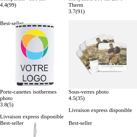
a
a
a
4.4
(
99
)
Therm
n
v
n
a
3.7
(
91
)
s
i
c
v
Best-seller
Best-seller
p
s
i
a
s
r
e
n
t
B
#
Porte-canettes isothermes
Sous-verres photo
l
e
a
photo
4.5
(
35
)
a
a
4
v
3.8
(
5
)
Livraison express disponible
n
v
e
i
Livraison express disponible
c
i
4
s
Best-seller
Best-seller
s
e
4