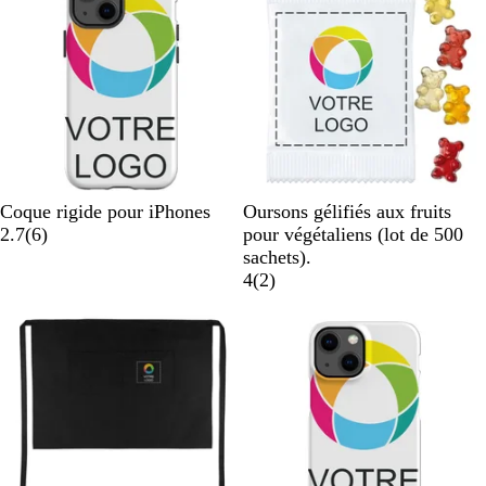
g
i
m
e
r
e
e
B
B
Coque rigide pour iPhones
Oursons gélifiés aux fruits
l
a
l
2.7
(
6
)
pour végétaliens (lot de 500
a
v
a
sachets).
n
i
n
a
4
(
2
)
c
s
c
v
Nouvelles options
u
i
n
s
i