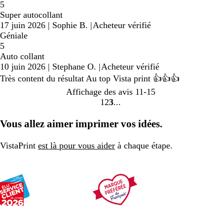
5
Super autocollant
17 juin 2026
|
Sophie B.
|
Acheteur vérifié
Géniale
5
Auto collant
10 juin 2026
|
Stephane O.
|
Acheteur vérifié
Très content du résultat Au top Vista print 👍👍👍
Affichage des avis
11-15
1
2
3
Accéder
Accéder
Accéder
à
à
à
Vous allez aimer imprimer vos idées.
la
la
la
page
page
page
VistaPrint
est là pour vous aider
à chaque étape.