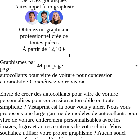
s
s
s
s
Faites appel à un graphiste
f
f
f
f
o
o
o
o
n
n
n
n
Obtenez un graphisme
c
c
c
c
professionnel créé de
é
é
é
é
toutes pièces
À partir de 12,10 €
1
Page
Graphismes par
1
page
autocollants pour vitre de voiture pour concession
automobile : Concrétisez votre vision.
Envie de créer des autocollants pour vitre de voiture
personnalisés pour concession automobile en toute
simplicité ? Vistaprint est là pour vous y aider. Nous vous
proposons une large gamme de modèles de autocollants pour
vitre de voiture entièrement personnalisables avec les
images, logos et autres contenus de votre choix. Vous
souhaitez utiliser votre propre graphisme ? Aucun souci :