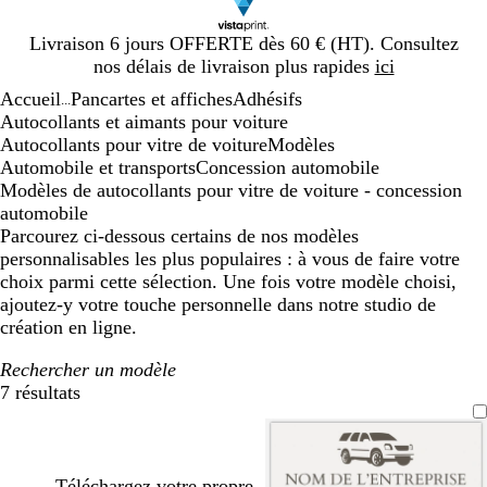
Diapositive
Livraison 6 jours OFFERTE dès 60 € (HT). Consultez
1
nos délais de livraison plus rapides
ici
sur
Accueil
Pancartes et affiches
Adhésifs
1
...
Autocollants et aimants pour voiture
Autocollants pour vitre de voiture
Modèles
Automobile et transports
Concession automobile
Modèles de autocollants pour vitre de voiture - concession
automobile
Parcourez ci-dessous certains de nos modèles
personnalisables les plus populaires : à vous de faire votre
choix parmi cette sélection. Une fois votre modèle choisi,
ajoutez-y votre touche personnelle dans notre studio de
création en ligne.
Rechercher un modèle
7 résultats
Filtres
Téléchargez votre propre