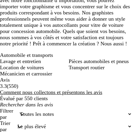
avec notre fonctionnalité d’importation, vous pourrez
importer votre graphisme et vous concentrer sur le choix des
produits correspondant à vos besoins. Nos graphistes
professionnels peuvent même vous aider à donner un style
totalement unique à vos autocollants pour vitre de voiture
pour concession automobile. Quels que soient vos besoins,
nous sommes à vos côtés et votre satisfaction est toujours
notre priorité ! Prêt à commencer la création ? Nous aussi !
Automobile et transports
Lavage et entretien
Pièces automobiles et pneus
Location de voitures
Transport routier
Mécanicien et carrossier
Avis
550
3.3
(
550
)
avis
Comment nous collectons et présentons les avis
Évalué par 550 clients
Mes
recherches
Filtrer
saisies
par
Trier
par