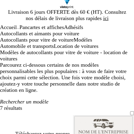
Diapositive
Livraison 6 jours OFFERTE dès 60 € (HT). Consultez
1
nos délais de livraison plus rapides
ici
sur
Accueil
Pancartes et affiches
Adhésifs
1
...
Autocollants et aimants pour voiture
Autocollants pour vitre de voiture
Modèles
Automobile et transports
Location de voitures
Modèles de autocollants pour vitre de voiture - location de
voitures
Parcourez ci-dessous certains de nos modèles
personnalisables les plus populaires : à vous de faire votre
choix parmi cette sélection. Une fois votre modèle choisi,
ajoutez-y votre touche personnelle dans notre studio de
création en ligne.
Rechercher un modèle
7 résultats
Filtres
Téléchargez votre propre