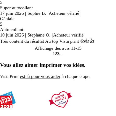
5
Super autocollant
17 juin 2026
|
Sophie B.
|
Acheteur vérifié
Géniale
5
Auto collant
10 juin 2026
|
Stephane O.
|
Acheteur vérifié
Très content du résultat Au top Vista print 👍👍👍
Affichage des avis
11-15
1
2
3
Accéder
Accéder
Accéder
à
à
à
Vous allez aimer imprimer vos idées.
la
la
la
page
page
page
VistaPrint
est là pour vous aider
à chaque étape.