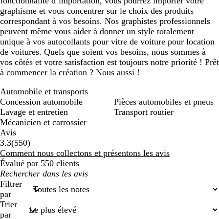
fonctionnalité d’importation, vous pourrez importer votre
graphisme et vous concentrer sur le choix des produits
correspondant à vos besoins. Nos graphistes professionnels
peuvent même vous aider à donner un style totalement
unique à vos autocollants pour vitre de voiture pour location
de voitures. Quels que soient vos besoins, nous sommes à
vos côtés et votre satisfaction est toujours notre priorité ! Prêt
à commencer la création ? Nous aussi !
Automobile et transports
Concession automobile
Pièces automobiles et pneus
Lavage et entretien
Transport routier
Mécanicien et carrossier
Avis
550
3.3
(
550
)
avis
Comment nous collectons et présentons les avis
Évalué par 550 clients
Mes
recherches
Filtrer
saisies
par
Trier
par