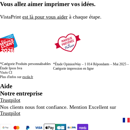
Vous allez aimer imprimer vos idées.
la
la
la
page
page
page
VistaPrint
est là pour vous aider
à chaque étape.
1
2
3
*Catégorie Produits personnalisables
*Étude OpinionWay – 1 014 Répondants – Mai 2025 –
Étude Ipsos bva
Catégorie impression en ligne
Viséo CI
Plus d'infos sur
escda.fr
Aide
Notre entreprise
Trustpilot
Nos clients nous font confiance. Mention Excellent sur
Trustpilot