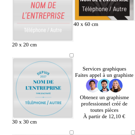
d
n
n
a
c
r
é
n
n
n
n
n
n
n
n
d
40 x 60 cm
o
o
o
o
o
o
o
o
i
i
i
i
i
i
i
i
r
r
r
r
r
r
r
r
r
j
b
20 x 20 cm
o
a
l
s
u
e
e
n
u
Services graphiques
e
Faites appel à un graphiste
Obtenez un graphisme
professionnel créé de
toutes pièces
À partir de 12,10 €
b
b
t
f
b
b
v
b
30 x 30 cm
l
l
e
a
l
l
e
l
e
a
r
u
a
a
r
a