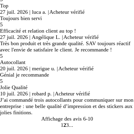
Top
27 juil. 2026
|
luca a.
|
Acheteur vérifié
Toujours bien servi
5
Efficacité et relation client au top !
27 juil. 2026
|
Angélique L.
|
Acheteur vérifié
Très bon produit et très grande qualité. SAV toujours réactif
avec l'envie de satisfaire le client. Je recommande !
5
Autocollant
20 juil. 2026
|
merigue u.
|
Acheteur vérifié
Génial je recommande
5
Jolie Qualité
10 juil. 2026
|
robard p.
|
Acheteur vérifié
J’ai commandé trois autocollants pour communiquer sur mon
entreprise : une belle qualité d’impression et des stickers aux
jolies finitions.
Affichage des avis
6-10
1
2
3
aller
aller
aller
à
à
à