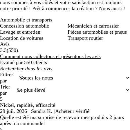
nous sommes à vos côtés et votre satisfaction est toujours
notre priorité ! Prêt à commencer la création ? Nous aussi !
Automobile et transports
Concession automobile
Mécanicien et carrossier
Lavage et entretien
Pièces automobiles et pneus
Location de voitures
Transport routier
Avis
550
3.3
(
550
)
avis
Comment nous collectons et présentons les avis
Évalué par 550 clients
Mes
recherches
Filtrer
saisies
par
Trier
par
5
Nickel, rapidité, efficacité
29 juil. 2026
|
Sandra K.
|
Acheteur vérifié
Quelle est été ma surprise de recevoir mes produits 2 jours
après ma commande!
5