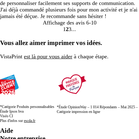
de personnaliser facilement ses supports de communication.
J'ai déjà commandé plusieurs fois pour mon activité et je n'ai
jamais été déçue. Je recommande sans hésiter !
Affichage des avis
6-10
1
2
3
Accéder
Accéder
Accéder
à
à
à
Vous allez aimer imprimer vos idées.
la
la
la
page
page
page
VistaPrint
est là pour vous aider
à chaque étape.
*Catégorie Produits personnalisables
*Étude OpinionWay – 1 014 Répondants – Mai 2025 –
Étude Ipsos bva
Catégorie impression en ligne
Viséo CI
Plus d'infos sur
escda.fr
Aide
Notre entreprise