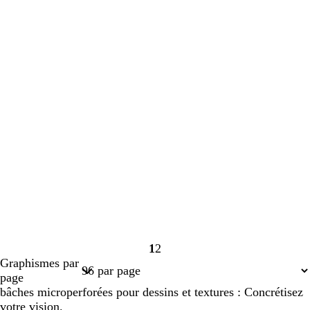
1
2
Page
Page
Graphismes par
1
2
page
bâches microperforées pour dessins et textures : Concrétisez
votre vision.