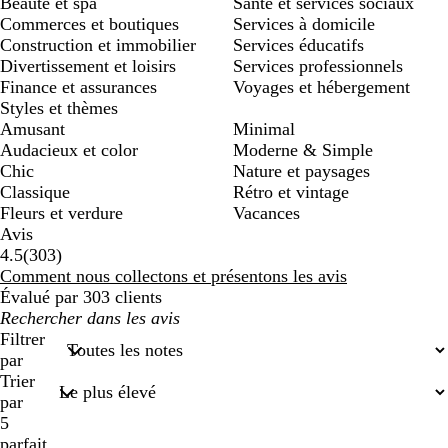
Beauté et spa
Santé et services sociaux
Commerces et boutiques
Services à domicile
Construction et immobilier
Services éducatifs
Divertissement et loisirs
Services professionnels
Finance et assurances
Voyages et hébergement
Styles et thèmes
Amusant
Minimal
Audacieux et color
Moderne & Simple
Chic
Nature et paysages
Classique
Rétro et vintage
Fleurs et verdure
Vacances
Avis
303
4.5
(
303
)
avis
Comment nous collectons et présentons les avis
Évalué par 303 clients
Mes
recherches
Filtrer
saisies
par
Trier
par
5
parfait