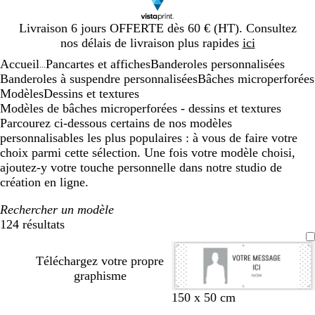
Diapositive
Livraison 6 jours OFFERTE dès 60 € (HT). Consultez
1
nos délais de livraison plus rapides
ici
sur
Accueil
Pancartes et affiches
Banderoles personnalisées
1
...
Banderoles à suspendre personnalisées
Bâches microperforées
Modèles
Dessins et textures
Modèles de bâches microperforées - dessins et textures
Parcourez ci-dessous certains de nos modèles
personnalisables les plus populaires : à vous de faire votre
choix parmi cette sélection. Une fois votre modèle choisi,
ajoutez-y votre touche personnelle dans notre studio de
création en ligne.
Rechercher un modèle
124 résultats
Filtres
Téléchargez votre propre
graphisme
n
b
b
b
b
b
b
b
n
n
150 x 50 cm
o
l
l
l
l
l
l
l
o
o