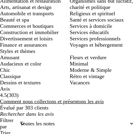
Alimentation et restauration
Organismes sans but lucratif,
Arts, artisanat et design
charité et politique
Automobile et transports
Religieux et spirituel
Beauté et spa
Santé et services sociaux
Commerces et boutiques
Services à domicile
Construction et immobilier
Services éducatifs
Divertissement et loisirs
Services professionnels
Finance et assurances
Voyages et hébergement
Styles et thèmes
Amusant
Fleurs et verdure
Audacieux et color
Minimal
Chic
Moderne & Simple
Classique
Rétro et vintage
Dessins et textures
Vacances
Avis
303
4.5
(
303
)
avis
Comment nous collectons et présentons les avis
Évalué par 303 clients
Mes
recherches
Filtrer
saisies
par
Trier