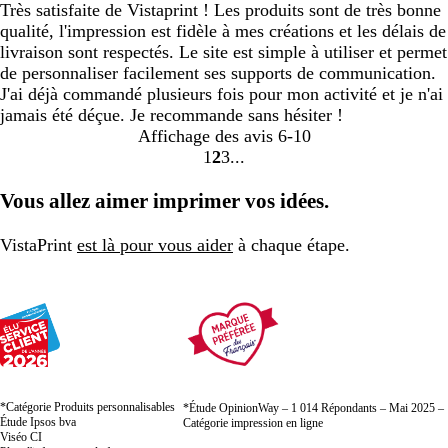
Très satisfaite de Vistaprint ! Les produits sont de très bonne
qualité, l'impression est fidèle à mes créations et les délais de
livraison sont respectés. Le site est simple à utiliser et permet
de personnaliser facilement ses supports de communication.
J'ai déjà commandé plusieurs fois pour mon activité et je n'ai
jamais été déçue. Je recommande sans hésiter !
Affichage des avis
6-10
1
2
3
Accéder
Accéder
Accéder
à
à
à
Vous allez aimer imprimer vos idées.
la
la
la
page
page
page
VistaPrint
est là pour vous aider
à chaque étape.
*Catégorie Produits personnalisables
*Étude OpinionWay – 1 014 Répondants – Mai 2025 –
Étude Ipsos bva
Catégorie impression en ligne
Viséo CI