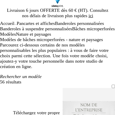
Diapositive
Livraison 6 jours OFFERTE dès 60 € (HT). Consultez
1
nos délais de livraison plus rapides
ici
sur
Accueil
Pancartes et affiches
Banderoles personnalisées
1
...
Banderoles à suspendre personnalisées
Bâches microperforées
Modèles
Nature et paysages
Modèles de bâches microperforées - nature et paysages
Parcourez ci-dessous certains de nos modèles
personnalisables les plus populaires : à vous de faire votre
choix parmi cette sélection. Une fois votre modèle choisi,
ajoutez-y votre touche personnelle dans notre studio de
création en ligne.
Rechercher un modèle
56 résultats
Filtres
Téléchargez votre propre