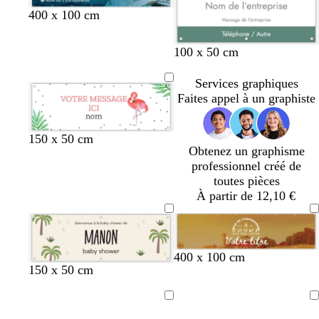
400 x 100 cm
100 x 50 cm
Services graphiques
Faites appel à un graphiste
150 x 50 cm
Obtenez un graphisme
professionnel créé de
toutes pièces
À partir de 12,10 €
400 x 100 cm
c
b
r
b
150 x 50 cm
r
l
o
l
è
a
s
e
Chargement
Chargement
m
n
e
u