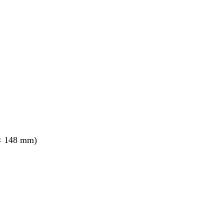
nt
× 148 mm)
nt