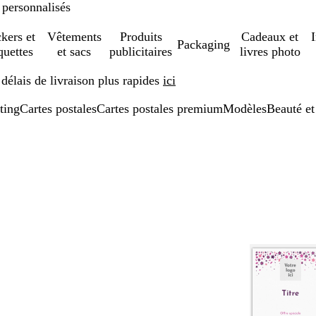
 personnalisés
ckers et
Vêtements
Produits
Cadeaux et
Packaging
quettes
et sacs
publicitaires
livres photo
élais de livraison plus rapides
ici
ting
Cartes postales
Cartes postales premium
Modèles
Beauté et