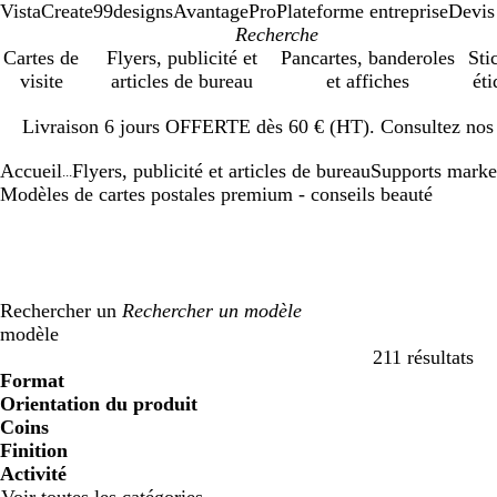
VistaCreate
99designs
AvantagePro
Plateforme entreprise
Devis
Cartes de
Flyers, publicité et
Pancartes, banderoles
Sti
visite
articles de bureau
et affiches
éti
Diapositive
Livraison 6 jours OFFERTE dès 60 € (HT). Consultez nos d
1
sur
Accueil
Flyers, publicité et articles de bureau
Supports marke
1
...
Modèles de cartes postales premium - conseils beauté
Rechercher un
modèle
211 résultats
Filtres
Format
Orientation du produit
Coins
Finition
Activité