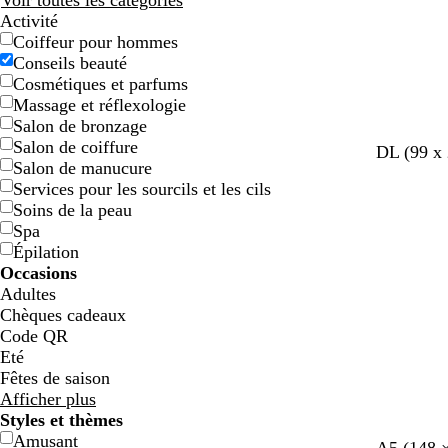
Voir toutes les catégories
Activité
Coiffeur pour hommes
Conseils beauté
Cosmétiques et parfums
Massage et réflexologie
Salon de bronzage
Salon de coiffure
b
b
c
n
g
DL (99 x
Salon de manucure
l
l
r
o
r
Services pour les sourcils et les cils
a
e
è
i
i
Soins de la peau
n
u
m
r
s
Spa
c
c
e
c
Épilation
a
l
Occasions
n
a
Adultes
a
i
Chèques cadeaux
r
r
Code QR
d
Eté
Fêtes de saison
Afficher plus
Styles et thèmes
Amusant
r
g
a
v
n
v
r