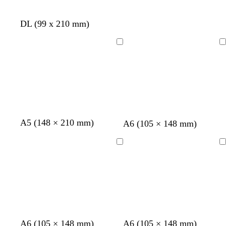
DL (99 x 210 mm)
Chargement
Chargement
b
r
c
l
A5 (148 × 210 mm)
A6 (105 × 148 mm)
l
o
r
a
e
s
è
v
Chargement
Chargement
u
e
m
a
c
c
e
n
l
l
d
a
a
e
i
i
r
r
g
b
b
A6 (105 × 148 mm)
A6 (105 × 148 mm)