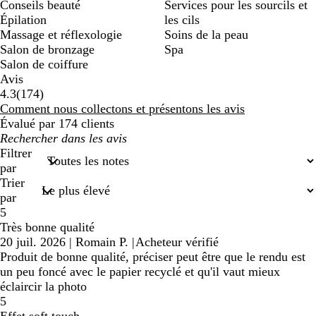
Conseils beauté
Services pour les sourcils et
Épilation
les cils
Massage et réflexologie
Soins de la peau
Salon de bronzage
Spa
Salon de coiffure
Avis
174
4.3
(
174
)
avis
Comment nous collectons et présentons les avis
Évalué par 174 clients
Mes
recherches
Filtrer
saisies
par
Trier
par
5
Très bonne qualité
20 juil. 2026
|
Romain P.
|
Acheteur vérifié
Produit de bonne qualité, préciser peut être que le rendu est
un peu foncé avec le papier recyclé et qu'il vaut mieux
éclaircir la photo
5
Effet soft touch