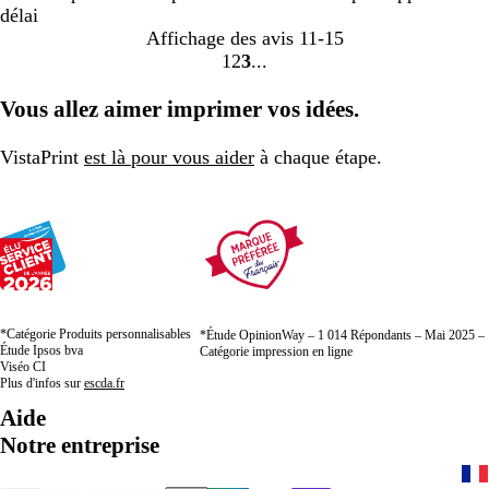
délai
Affichage des avis
11-15
1
2
3
Accéder
Accéder
Accéder
à
à
à
Vous allez aimer imprimer vos idées.
la
la
la
page
page
page
VistaPrint
est là pour vous aider
à chaque étape.
*Catégorie Produits personnalisables
*Étude OpinionWay – 1 014 Répondants – Mai 2025 –
Étude Ipsos bva
Catégorie impression en ligne
Viséo CI
Plus d'infos sur
escda.fr
Aide
Notre entreprise