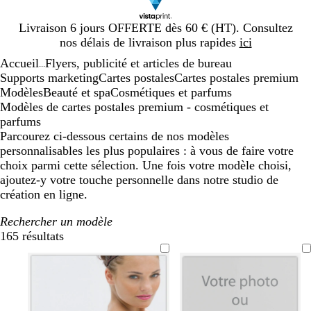
Diapositive
Livraison 6 jours OFFERTE dès 60 € (HT). Consultez
1
nos délais de livraison plus rapides
ici
sur
Accueil
Flyers, publicité et articles de bureau
1
...
Supports marketing
Cartes postales
Cartes postales premium
Modèles
Beauté et spa
Cosmétiques et parfums
Modèles de cartes postales premium - cosmétiques et
parfums
Parcourez ci-dessous certains de nos modèles
personnalisables les plus populaires : à vous de faire votre
choix parmi cette sélection. Une fois votre modèle choisi,
ajoutez-y votre touche personnelle dans notre studio de
création en ligne.
Rechercher un modèle
165 résultats
Filtres