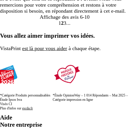
remercions pour votre compréhension et restons à votre
disposition si besoin, en répondant directement à cet e-mail.
Affichage des avis
6-10
1
2
3
Accéder
Accéder
Accéder
à
à
à
Vous allez aimer imprimer vos idées.
la
la
la
page
page
page
VistaPrint
est là pour vous aider
à chaque étape.
*Catégorie Produits personnalisables
*Étude OpinionWay – 1 014 Répondants – Mai 2025 –
Étude Ipsos bva
Catégorie impression en ligne
Viséo CI
Plus d'infos sur
escda.fr
Aide
Notre entreprise