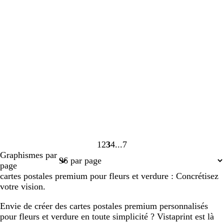
1
2
3
4
7
Page
Page
Page
Page
Page
Graphismes par
1
2
3
4
7
page
cartes postales premium pour fleurs et verdure : Concrétisez
votre vision.
Envie de créer des cartes postales premium personnalisés
pour fleurs et verdure en toute simplicité ? Vistaprint est là