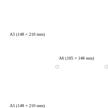
A5 (148 × 210 mm)
b
c
c
g
A6 (105 × 148 mm)
l
r
r
r
a
è
è
i
Chargement
Chargement
n
m
m
s
c
e
e
c
l
a
i
r
A5 (148 × 210 mm)