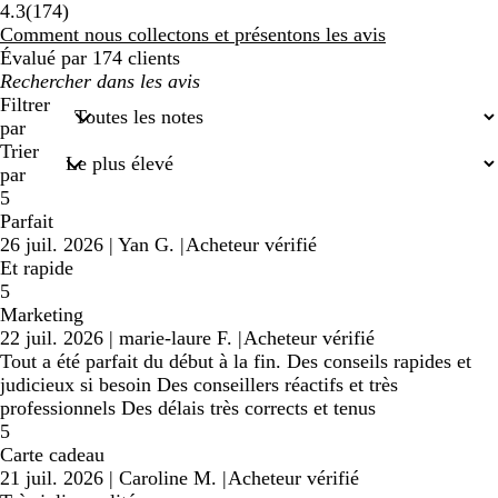
174
4.3
(
174
)
avis
Comment nous collectons et présentons les avis
Évalué par 174 clients
Mes
recherches
Filtrer
saisies
par
Trier
par
5
Parfait
26 juil. 2026
|
Yan G.
|
Acheteur vérifié
Et rapide
5
Marketing
22 juil. 2026
|
marie-laure F.
|
Acheteur vérifié
Tout a été parfait du début à la fin. Des conseils rapides et
judicieux si besoin Des conseillers réactifs et très
professionnels Des délais très corrects et tenus
5
Carte cadeau
21 juil. 2026
|
Caroline M.
|
Acheteur vérifié