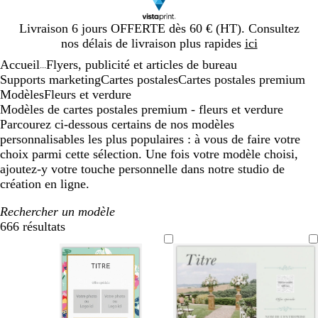
Diapositive
Livraison 6 jours OFFERTE dès 60 € (HT). Consultez
1
nos délais de livraison plus rapides
ici
sur
Accueil
Flyers, publicité et articles de bureau
1
...
Supports marketing
Cartes postales
Cartes postales premium
Modèles
Fleurs et verdure
Modèles de cartes postales premium - fleurs et verdure
Parcourez ci-dessous certains de nos modèles
personnalisables les plus populaires : à vous de faire votre
choix parmi cette sélection. Une fois votre modèle choisi,
ajoutez-y votre touche personnelle dans notre studio de
création en ligne.
Rechercher un modèle
666 résultats
Filtres