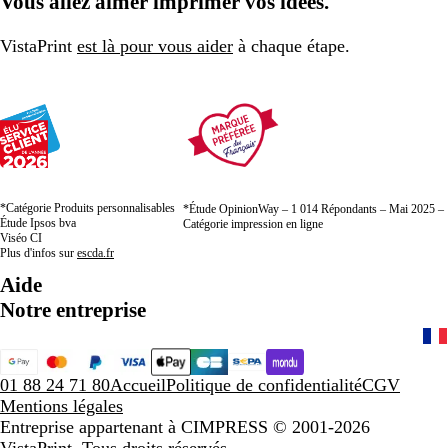
Vous allez aimer imprimer vos idées.
la
la
la
page
page
page
VistaPrint
est là pour vous aider
à chaque étape.
*Catégorie Produits personnalisables
*Étude OpinionWay – 1 014 Répondants – Mai 2025 –
Étude Ipsos bva
Catégorie impression en ligne
Viséo CI
Plus d'infos sur
escda.fr
Aide
Notre entreprise
01 88 24 71 80
Accueil
Politique de confidentialité
CGV
Mentions légales
Entreprise appartenant à CIMPRESS
© 2001-2026