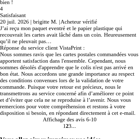
bien !
4
Satisfaisant
20 juil. 2026
|
brigitte M.
|
Acheteur vérifié
J’ai reçu mon paquet eventré et le papier plastique qui
recouvrait les cartes avait lâché dans un coin. Heureusement
qu’il ne pleuvait pas…
Réponse du service client VistaPrint :
Nous sommes ravis que les cartes postales commandées vous
apportent satisfaction dans l'ensemble. Cependant, nous
sommes désolés d'apprendre que le colis n'est pas arrivé en
bon état. Nous accordons une grande importance au respect
des conditions convenues lors de la validation de votre
commande. Puisque votre retour est précieux, nous le
transmettrons au service concerné afin d’améliorer ce point
et d’éviter que cela ne se reproduise à l’avenir. Nous vous
remercions pour votre compréhension et restons à votre
disposition si besoin, en répondant directement à cet e-mail.
Affichage des avis
6-10
1
2
3
Accéder
Accéder
Accéder
à
à
à