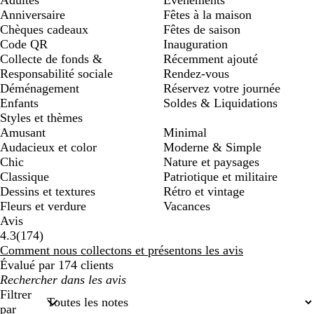
Anniversaire
Fêtes à la maison
Chèques cadeaux
Fêtes de saison
Code QR
Inauguration
Collecte de fonds &
Récemment ajouté
Responsabilité sociale
Rendez-vous
Déménagement
Réservez votre journée
Enfants
Soldes & Liquidations
Styles et thèmes
Amusant
Minimal
Audacieux et color
Moderne & Simple
Chic
Nature et paysages
Classique
Patriotique et militaire
Dessins et textures
Rétro et vintage
Fleurs et verdure
Vacances
Avis
174
4.3
(
174
)
avis
Comment nous collectons et présentons les avis
Évalué par 174 clients
Mes
recherches
Filtrer
saisies
par