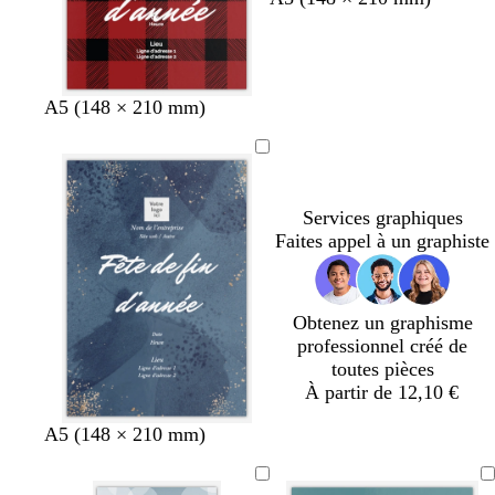
a
u
u
r
v
q
e
u
g
b
v
A5 (148 × 210 mm)
o
r
l
e
i
e
e
r
s
n
u
t
e
a
c
f
Services graphiques
t
a
o
Faites appel à un graphiste
n
r
a
ê
r
t
d
Obtenez un graphisme
professionnel créé de
toutes pièces
À partir de 12,10 €
b
é
g
r
v
A5 (148 × 210 mm)
l
m
r
o
i
e
e
i
u
o