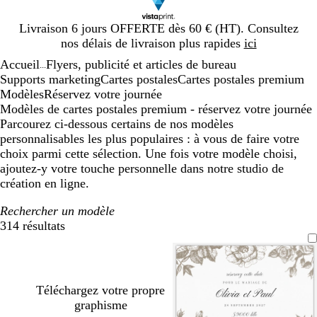
Diapositive
Livraison 6 jours OFFERTE dès 60 € (HT). Consultez
1
nos délais de livraison plus rapides
ici
sur
Accueil
Flyers, publicité et articles de bureau
1
...
Supports marketing
Cartes postales
Cartes postales premium
Modèles
Réservez votre journée
Modèles de cartes postales premium - réservez votre journée
Parcourez ci-dessous certains de nos modèles
personnalisables les plus populaires : à vous de faire votre
choix parmi cette sélection. Une fois votre modèle choisi,
ajoutez-y votre touche personnelle dans notre studio de
création en ligne.
Rechercher un modèle
314 résultats
Filtres
Téléchargez votre propre
graphisme