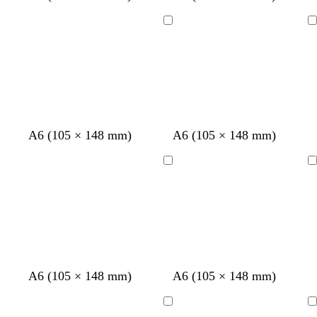
r
l
c
a
i
a
i
u
Chargement
Chargement
s
n
e
v
c
c
r
e
l
a
i
r
A6 (105 × 148 mm)
A6 (105 × 148 mm)
Chargement
Chargement
c
m
A6 (105 × 148 mm)
A6 (105 × 148 mm)
r
a
è
r
Chargement
Chargement