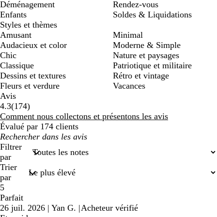
Déménagement
Rendez-vous
Enfants
Soldes & Liquidations
Styles et thèmes
Amusant
Minimal
Audacieux et color
Moderne & Simple
Chic
Nature et paysages
Classique
Patriotique et militaire
Dessins et textures
Rétro et vintage
Fleurs et verdure
Vacances
Avis
174
4.3
(
174
)
avis
Comment nous collectons et présentons les avis
Évalué par 174 clients
Mes
recherches
Filtrer
saisies
par
Trier
par
5
Parfait
26 juil. 2026
|
Yan G.
|
Acheteur vérifié