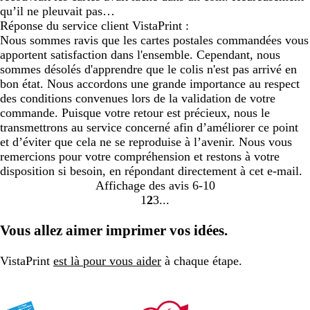
qu’il ne pleuvait pas…
Réponse du service client VistaPrint :
Nous sommes ravis que les cartes postales commandées vous
apportent satisfaction dans l'ensemble. Cependant, nous
sommes désolés d'apprendre que le colis n'est pas arrivé en
bon état. Nous accordons une grande importance au respect
des conditions convenues lors de la validation de votre
commande. Puisque votre retour est précieux, nous le
transmettrons au service concerné afin d’améliorer ce point
et d’éviter que cela ne se reproduise à l’avenir. Nous vous
remercions pour votre compréhension et restons à votre
disposition si besoin, en répondant directement à cet e-mail.
Affichage des avis
6-10
1
2
3
Accéder
Accéder
Accéder
à
à
à
Vous allez aimer imprimer vos idées.
la
la
la
page
page
page
VistaPrint
est là pour vous aider
à chaque étape.