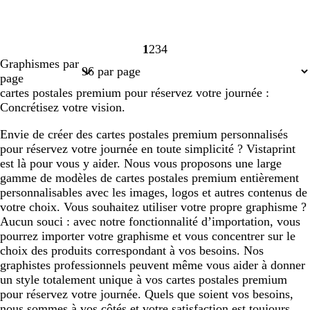
1
2
3
4
Page
Page
Page
Page
Graphismes par
1
2
3
4
page
cartes postales premium pour réservez votre journée :
Concrétisez votre vision.
Envie de créer des cartes postales premium personnalisés
pour réservez votre journée en toute simplicité ? Vistaprint
est là pour vous y aider. Nous vous proposons une large
gamme de modèles de cartes postales premium entièrement
personnalisables avec les images, logos et autres contenus de
votre choix. Vous souhaitez utiliser votre propre graphisme ?
Aucun souci : avec notre fonctionnalité d’importation, vous
pourrez importer votre graphisme et vous concentrer sur le
choix des produits correspondant à vos besoins. Nos
graphistes professionnels peuvent même vous aider à donner
un style totalement unique à vos cartes postales premium
pour réservez votre journée. Quels que soient vos besoins,
nous sommes à vos côtés et votre satisfaction est toujours