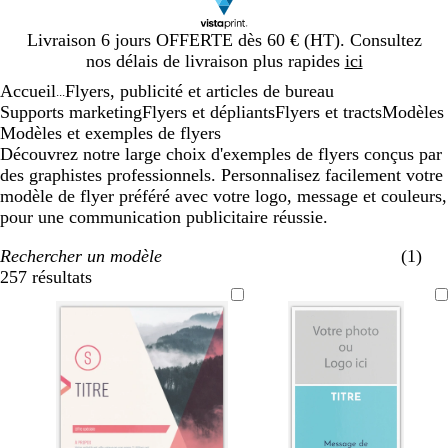
Diapositive
Livraison 6 jours OFFERTE dès 60 € (HT). Consultez
1
nos délais de livraison plus rapides
ici
sur
Accueil
Flyers, publicité et articles de bureau
1
...
Supports marketing
Flyers et dépliants
Flyers et tracts
Modèles
Modèles et exemples de flyers
Découvrez notre large choix d'exemples de flyers conçus par
des graphistes professionnels. Personnalisez facilement votre
modèle de flyer préféré avec votre logo, message et couleurs,
pour une communication publicitaire réussie.
Rechercher un modèle
(1)
257 résultats
Filtres