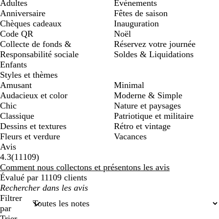
Adultes
Événements
Anniversaire
Fêtes de saison
Chèques cadeaux
Inauguration
Code QR
Noël
Collecte de fonds &
Réservez votre journée
Responsabilité sociale
Soldes & Liquidations
Enfants
Styles et thèmes
Amusant
Minimal
Audacieux et color
Moderne & Simple
Chic
Nature et paysages
Classique
Patriotique et militaire
Dessins et textures
Rétro et vintage
Fleurs et verdure
Vacances
Avis
11109
4.3
(
11109
)
avis
Comment nous collectons et présentons les avis
Évalué par 11109 clients
Mes
recherches
Filtrer
saisies
par
Trier