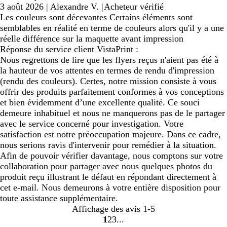
3 août 2026
|
Alexandre V.
|
Acheteur vérifié
Les couleurs sont décevantes Certains éléments sont
semblables en réalité en terme de couleurs alors qu'il y a une
réelle différence sur la maquette avant impression
Réponse du service client VistaPrint :
Nous regrettons de lire que les flyers reçus n'aient pas été à
la hauteur de vos attentes en termes de rendu d'impression
(rendu des couleurs). Certes, notre mission consiste à vous
offrir des produits parfaitement conformes à vos conceptions
et bien évidemment d’une excellente qualité. Ce souci
demeure inhabituel et nous ne manquerons pas de le partager
avec le service concerné pour investigation. Votre
satisfaction est notre préoccupation majeure. Dans ce cadre,
nous serions ravis d'intervenir pour remédier à la situation.
Afin de pouvoir vérifier davantage, nous comptons sur votre
collaboration pour partager avec nous quelques photos du
produit reçu illustrant le défaut en répondant directement à
cet e-mail. Nous demeurons à votre entière disposition pour
toute assistance supplémentaire.
Affichage des avis
1-5
1
2
3
Accéder
Accéder
Accéder