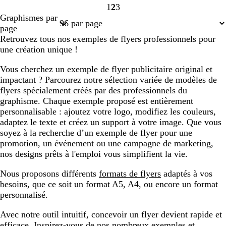
1
2
3
Page
Page
Page
Graphismes par
1
2
3
page
Retrouvez tous nos exemples de flyers professionnels pour
une création unique !
Vous cherchez un exemple de flyer publicitaire original et
impactant ? Parcourez notre sélection variée de modèles de
flyers spécialement créés par des professionnels du
graphisme. Chaque exemple proposé est entièrement
personnalisable : ajoutez votre logo, modifiez les couleurs,
adaptez le texte et créez un support à votre image. Que vous
soyez à la recherche d’un exemple de flyer pour une
promotion, un événement ou une campagne de marketing,
nos designs prêts à l'emploi vous simplifient la vie.
Nous proposons différents
formats de flyers
adaptés à vos
besoins, que ce soit un format A5, A4, ou encore un format
personnalisé.
Avec notre outil intuitif, concevoir un flyer devient rapide et
efficace. Inspirez-vous de nos nombreux exemples et