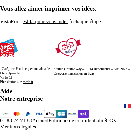
à
à
à
Vous allez aimer imprimer vos idées.
la
la
la
page
page
page
VistaPrint
est là pour vous aider
à chaque étape.
*Catégorie Produits personnalisables
*Étude OpinionWay – 1 014 Répondants – Mai 2025 –
Étude Ipsos bva
Catégorie impression en ligne
Viséo CI
Plus d'infos sur
escda.fr
Aide
Notre entreprise
01 88 24 71 80
Accueil
Politique de confidentialité
CGV
Mentions légales