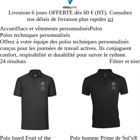
Diapositive
Livraison 6 jours OFFERTE dès 60 € (HT). Consultez
1
nos délais de livraison plus rapides
ici
sur
Accueil
Sacs et vêtements personnalisés
Polos
1
Polos techniques personnalisés
Offrez à votre équipe des polos techniques personnalisés
conçus pour les journées de travail actives. Ils conjuguent
confort, respirabilité et durabilité pour suivre le rythme.
24 résultats
Filtrer et trier
N
R
B
B
R
N
B
B
B
G
Polo lourd Fruit of the
Polo homme Prime de Sol’s®