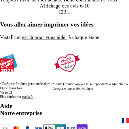
Affichage des avis
6-10
1
2
3
Accéder
Accéder
Accéder
à
à
à
Vous allez aimer imprimer vos idées.
la
la
la
page
page
page
VistaPrint
est là pour vous aider
à chaque étape.
*Catégorie Produits personnalisables
*Étude OpinionWay – 1 014 Répondants – Mai 2025 –
Étude Ipsos bva
Catégorie impression en ligne
Viséo CI
Plus d'infos sur
escda.fr
Aide
Notre entreprise