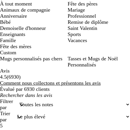
À tout moment
Fête des pères
Animaux de compagnie
Mariage
Anniversaire
Professionnel
Bébé
Remise de diplôme
Demoiselle d'honneur
Saint Valentin
Enseignants
Sports
Famille
Vacances
Fête des mères
Custom
Mugs personnalisés pas chers
Tasses et Mugs de Noël
Personnalisés
Avis
6930
4.5
(
6930
)
avis
Comment nous collectons et présentons les avis
Évalué par 6930 clients
Mes
recherches
Filtrer
saisies
par
Trier
par
5