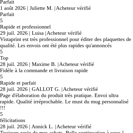
Parfait
1 août 2026
|
Juliette M.
|
Acheteur vérifié
Parfait
5
Rapide et professionnel
29 juil. 2026
|
Luisa
|
Acheteur vérifié
Vistaprint est très professionnel pour éditer des plaquettes de
qualité. Les envois ont été plus rapides qu'annoncés
5
Top
28 juil. 2026
|
Maxime B.
|
Acheteur vérifié
Fidèle à la commande et livraison rapide
5
Rapide et parfait
28 juil. 2026
|
GALLOT G.
|
Acheteur vérifié
Page d'élaboration du produit très pratique. Envoi ultra
rapide. Qualité irréprochable. Le must du mug personnalisé
!!!
5
félicitations
28 juil. 2026
|
Annick L.
|
Acheteur vérifié
Toujours ravie de mes achats. Belle continuation à vous !