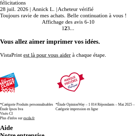
félicitations
28 juil. 2026
|
Annick L.
|
Acheteur vérifié
Toujours ravie de mes achats. Belle continuation à vous !
Affichage des avis
6-10
1
2
3
Accéder
Accéder
Accéder
à
à
à
Vous allez aimer imprimer vos idées.
la
la
la
page
page
page
VistaPrint
est là pour vous aider
à chaque étape.
*Catégorie Produits personnalisables
*Étude OpinionWay – 1 014 Répondants – Mai 2025 –
Étude Ipsos bva
Catégorie impression en ligne
Viséo CI
Plus d'infos sur
escda.fr
Aide
Notre entreprise