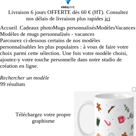
Diapositive
Livraison 6 jours OFFERTE dès 60 € (HT). Consultez
1
nos délais de livraison plus rapides
ici
sur
Accueil
Cadeaux photo
Mugs personnalisés
Modèles
Vacances
1
...
Modèles de mugs personnalisés - vacances
Parcourez ci-dessous certains de nos modèles
personnalisables les plus populaires : à vous de faire votre
choix parmi cette sélection. Une fois votre modèle choisi,
ajoutez-y votre touche personnelle dans notre studio de
création en ligne.
Rechercher un modèle
99 résultats
Filtres
Téléchargez votre propre
graphisme