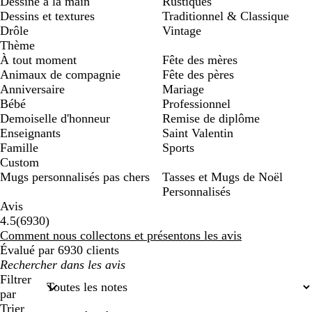
Dessiné à la main
Rustiques
Dessins et textures
Traditionnel & Classique
Drôle
Vintage
Thème
À tout moment
Fête des mères
Animaux de compagnie
Fête des pères
Anniversaire
Mariage
Bébé
Professionnel
Demoiselle d'honneur
Remise de diplôme
Enseignants
Saint Valentin
Famille
Sports
Custom
Mugs personnalisés pas chers
Tasses et Mugs de Noël
Personnalisés
Avis
6930
4.5
(
6930
)
avis
Comment nous collectons et présentons les avis
Évalué par 6930 clients
Mes
recherches
Filtrer
saisies
par
Trier