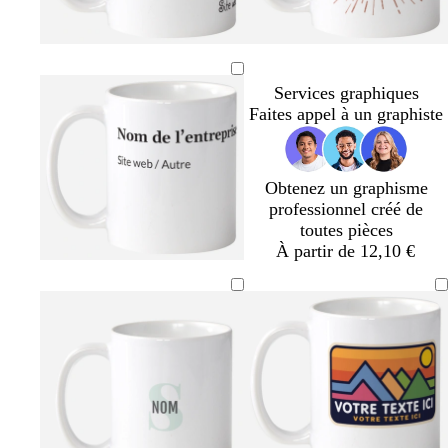
e
n
e
c
é
m
n
t
g
t
g
a
o
e
r
e
r
Services graphiques
r
i
r
i
r
i
Faites appel à un graphiste
r
r
r
s
r
s
o
a
a
n
c
c
o
o
Obtenez un graphisme
t
t
professionnel créé de
t
t
toutes pièces
a
a
À partir de 12,10 €