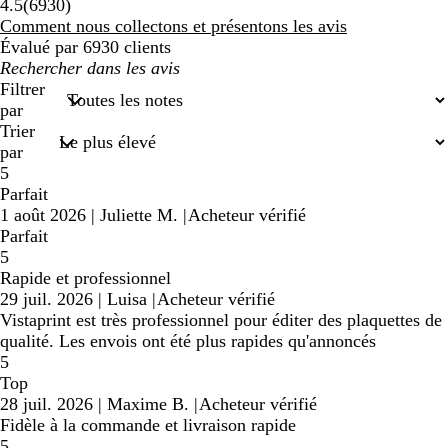
6930
4.5
(
6930
)
avis
Comment nous collectons et présentons les avis
Évalué par 6930 clients
Mes
recherches
Filtrer
saisies
par
Trier
par
5
Parfait
1 août 2026
|
Juliette M.
|
Acheteur vérifié
Parfait
5
Rapide et professionnel
29 juil. 2026
|
Luisa
|
Acheteur vérifié
Vistaprint est très professionnel pour éditer des plaquettes de
qualité. Les envois ont été plus rapides qu'annoncés
5
Top
28 juil. 2026
|
Maxime B.
|
Acheteur vérifié
Fidèle à la commande et livraison rapide
5