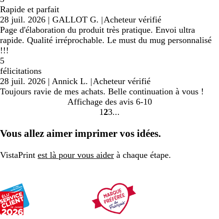
Rapide et parfait
28 juil. 2026
|
GALLOT G.
|
Acheteur vérifié
Page d'élaboration du produit très pratique. Envoi ultra
rapide. Qualité irréprochable. Le must du mug personnalisé
!!!
5
félicitations
28 juil. 2026
|
Annick L.
|
Acheteur vérifié
Toujours ravie de mes achats. Belle continuation à vous !
Affichage des avis
6-10
1
2
3
Accéder
Accéder
Accéder
à
à
à
Vous allez aimer imprimer vos idées.
la
la
la
page
page
page
VistaPrint
est là pour vous aider
à chaque étape.