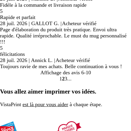
Fidèle à la commande et livraison rapide
5
Rapide et parfait
28 juil. 2026
|
GALLOT G.
|
Acheteur vérifié
Page d'élaboration du produit très pratique. Envoi ultra
rapide. Qualité irréprochable. Le must du mug personnalisé
!!!
5
félicitations
28 juil. 2026
|
Annick L.
|
Acheteur vérifié
Toujours ravie de mes achats. Belle continuation à vous !
Affichage des avis
6-10
1
2
3
aller
aller
aller
à
à
à
Vous allez aimer imprimer vos idées.
la
la
la
page
page
page
VistaPrint
est là pour vous aider
à chaque étape.
1
2
3