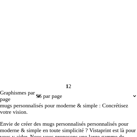
1
2
Page
Page
Graphismes par
1
2
page
mugs personnalisés pour moderne & simple : Concrétisez
votre vision.
Envie de créer des mugs personnalisés personnalisés pour
moderne & simple en toute simplicité ? Vistaprint est là pour
vous y aider. Nous vous proposons une large gamme de