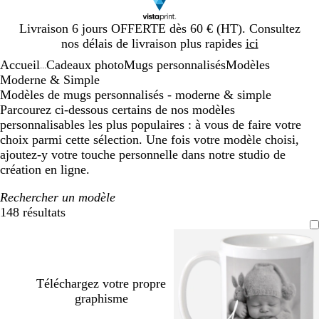
Diapositive
Livraison 6 jours OFFERTE dès 60 € (HT). Consultez
1
nos délais de livraison plus rapides
ici
sur
Accueil
Cadeaux photo
Mugs personnalisés
Modèles
1
...
Moderne & Simple
Modèles de mugs personnalisés - moderne & simple
Parcourez ci-dessous certains de nos modèles
personnalisables les plus populaires : à vous de faire votre
choix parmi cette sélection. Une fois votre modèle choisi,
ajoutez-y votre touche personnelle dans notre studio de
création en ligne.
Rechercher un modèle
148 résultats
Filtres
Téléchargez votre propre
graphisme