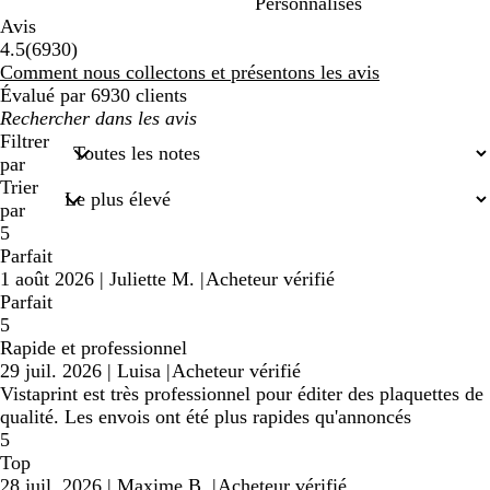
Personnalisés
Avis
6930
4.5
(
6930
)
avis
Comment nous collectons et présentons les avis
Évalué par 6930 clients
Mes
recherches
Filtrer
saisies
par
Trier
par
5
Parfait
1 août 2026
|
Juliette M.
|
Acheteur vérifié
Parfait
5
Rapide et professionnel
29 juil. 2026
|
Luisa
|
Acheteur vérifié
Vistaprint est très professionnel pour éditer des plaquettes de
qualité. Les envois ont été plus rapides qu'annoncés
5
Top
28 juil. 2026
|
Maxime B.
|
Acheteur vérifié