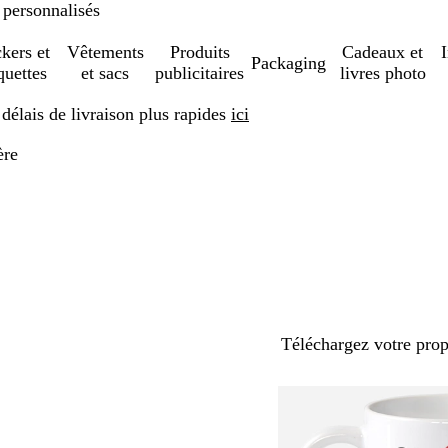
 personnalisés
ckers et
Vêtements
Produits
Cadeaux et
Packaging
quettes
et sacs
publicitaires
livres photo
élais de livraison plus rapides
ici
ère
Téléchargez votre pro