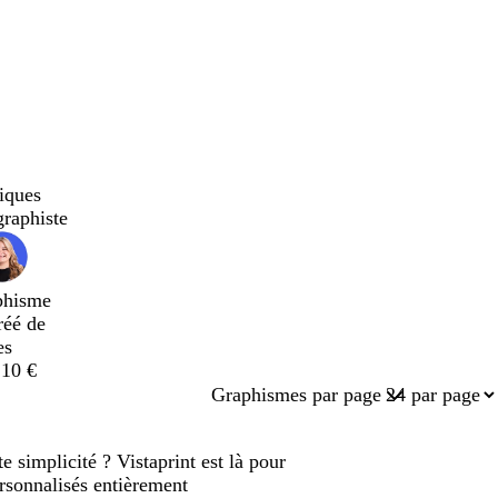
iques
graphiste
phisme
réé de
es
,10 €
Graphismes par page
 simplicité ? Vistaprint est là pour
sonnalisés entièrement