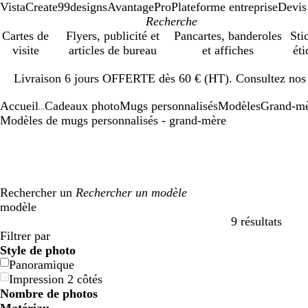
VistaCreate
99designs
AvantagePro
Plateforme entreprise
Devis
Cartes de
Flyers, publicité et
Pancartes, banderoles
Sti
visite
articles de bureau
et affiches
éti
Diapositive
Livraison 6 jours OFFERTE dès 60 € (HT). Consultez nos d
1
sur
Accueil
Cadeaux photo
Mugs personnalisés
Modèles
Grand-m
1
...
Modèles de mugs personnalisés - grand-mère
Rechercher un
modèle
9 résultats
Filtres
Filtrer par
Style de photo
Panoramique
Impression 2 côtés
Nombre de photos