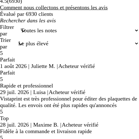
6930
4.5
(
6930
)
avis
Comment nous collectons et présentons les avis
Évalué par 6930 clients
Mes
recherches
Filtrer
saisies
par
Trier
par
5
Parfait
1 août 2026
|
Juliette M.
|
Acheteur vérifié
Parfait
5
Rapide et professionnel
29 juil. 2026
|
Luisa
|
Acheteur vérifié
Vistaprint est très professionnel pour éditer des plaquettes de
qualité. Les envois ont été plus rapides qu'annoncés
5
Top
28 juil. 2026
|
Maxime B.
|
Acheteur vérifié
Fidèle à la commande et livraison rapide
5