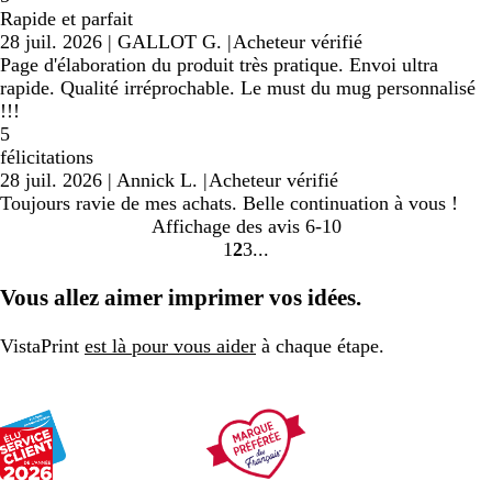
Rapide et parfait
28 juil. 2026
|
GALLOT G.
|
Acheteur vérifié
Page d'élaboration du produit très pratique. Envoi ultra
rapide. Qualité irréprochable. Le must du mug personnalisé
!!!
5
félicitations
28 juil. 2026
|
Annick L.
|
Acheteur vérifié
Toujours ravie de mes achats. Belle continuation à vous !
Affichage des avis
6-10
1
2
3
Accéder
Accéder
Accéder
à
à
à
Vous allez aimer imprimer vos idées.
la
la
la
page
page
page
VistaPrint
est là pour vous aider
à chaque étape.