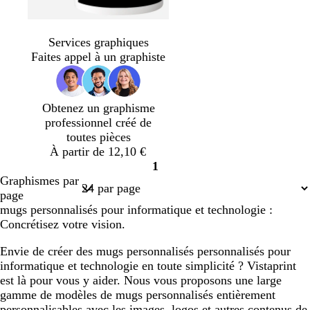
c
é
Services graphiques
Faites appel à un graphiste
Obtenez un graphisme
professionnel créé de
toutes pièces
À partir de 12,10 €
1
Page
Graphismes par
1
page
mugs personnalisés pour informatique et technologie :
Concrétisez votre vision.
Envie de créer des mugs personnalisés personnalisés pour
informatique et technologie en toute simplicité ? Vistaprint
est là pour vous y aider. Nous vous proposons une large
gamme de modèles de mugs personnalisés entièrement
personnalisables avec les images, logos et autres contenus de