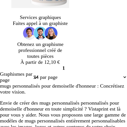
c
c
r
g
b
s
b
f
b
b
b
b
r
r
o
r
l
a
l
a
l
l
l
l
Services graphiques
è
è
s
i
a
u
a
u
a
a
a
a
Faites appel à un graphiste
m
m
e
s
n
m
n
v
n
n
n
n
e
e
c
c
c
o
c
e
c
c
c
c
l
l
n
Obtenez un graphisme
a
a
professionnel créé de
i
i
toutes pièces
r
r
À partir de 12,10 €
1
Page
Graphismes par
1
page
mugs personnalisés pour demoiselle d'honneur : Concrétisez
votre vision.
Envie de créer des mugs personnalisés personnalisés pour
demoiselle d'honneur en toute simplicité ? Vistaprint est là
pour vous y aider. Nous vous proposons une large gamme de
modèles de mugs personnalisés entièrement personnalisables
avec les images, logos et autres contenus de votre choix.