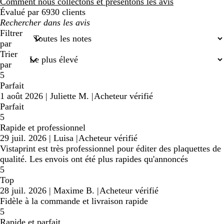
avis
Comment nous collectons et présentons les avis
Évalué par 6930 clients
Mes
recherches
Filtrer
saisies
par
Trier
par
5
Parfait
1 août 2026
|
Juliette M.
|
Acheteur vérifié
Parfait
5
Rapide et professionnel
29 juil. 2026
|
Luisa
|
Acheteur vérifié
Vistaprint est très professionnel pour éditer des plaquettes de
qualité. Les envois ont été plus rapides qu'annoncés
5
Top
28 juil. 2026
|
Maxime B.
|
Acheteur vérifié
Fidèle à la commande et livraison rapide
5
Rapide et parfait