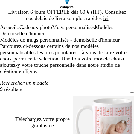
Diapositive
Livraison 6 jours OFFERTE dès 60 € (HT). Consultez
1
nos délais de livraison plus rapides
ici
sur
Accueil
Cadeaux photo
Mugs personnalisés
Modèles
1
...
Demoiselle d'honneur
Modèles de mugs personnalisés - demoiselle d'honneur
Parcourez ci-dessous certains de nos modèles
personnalisables les plus populaires : à vous de faire votre
choix parmi cette sélection. Une fois votre modèle choisi,
ajoutez-y votre touche personnelle dans notre studio de
création en ligne.
Rechercher un modèle
9 résultats
Filtres
Téléchargez votre propre
graphisme