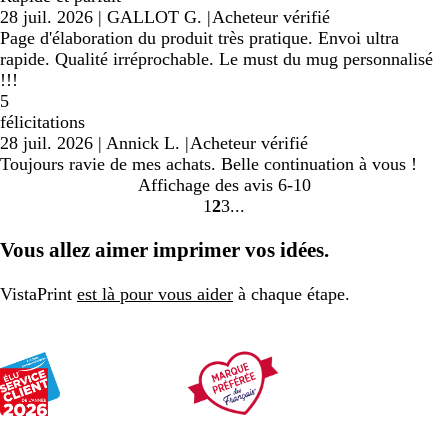
28 juil. 2026
|
GALLOT G.
|
Acheteur vérifié
Page d'élaboration du produit très pratique. Envoi ultra
rapide. Qualité irréprochable. Le must du mug personnalisé
!!!
5
félicitations
28 juil. 2026
|
Annick L.
|
Acheteur vérifié
Toujours ravie de mes achats. Belle continuation à vous !
Affichage des avis
6-10
1
2
3
Accéder
Accéder
Accéder
à
à
à
Vous allez aimer imprimer vos idées.
la
la
la
page
page
page
VistaPrint
est là pour vous aider
à chaque étape.