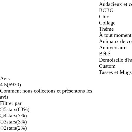
Audacieux et c
BCBG
Chic
Collage
Thème
À tout moment
Animaux de c
Anniversaire
Bébé
Demoiselle d'h
Custom
Tasses et Mugs
Avis
6930
4.5
(
6930
)
avis
Comment nous collectons et présentons les
avis
Filtrer par
5
stars
(
83
%)
4
stars
(
7
%)
3
stars
(
3
%)
2
stars
(
2
%)