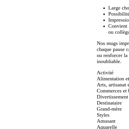
Large cho
Possibili
Impressio
Convient 
ou collèg
Nos mugs impri
chaque pause ca
ou renforcer la
inoubliable.
Activité
Alimentation et
Arts, artisanat 
Commerces et 
Divertissement 
Destinataire
Grand-mère
Styles
Amusant
Aquarelle