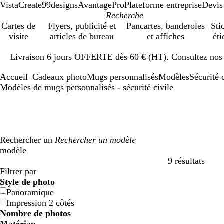
VistaCreate
99designs
AvantagePro
Plateforme entreprise
Devis
Cartes de
Flyers, publicité et
Pancartes, banderoles
Sti
visite
articles de bureau
et affiches
éti
Diapositive
Livraison 6 jours OFFERTE dès 60 € (HT). Consultez nos d
1
sur
Accueil
Cadeaux photo
Mugs personnalisés
Modèles
Sécurité 
1
...
Modèles de mugs personnalisés - sécurité civile
Rechercher un
modèle
9 résultats
Filtres
Filtrer par
Style de photo
Panoramique
Impression 2 côtés
Nombre de photos