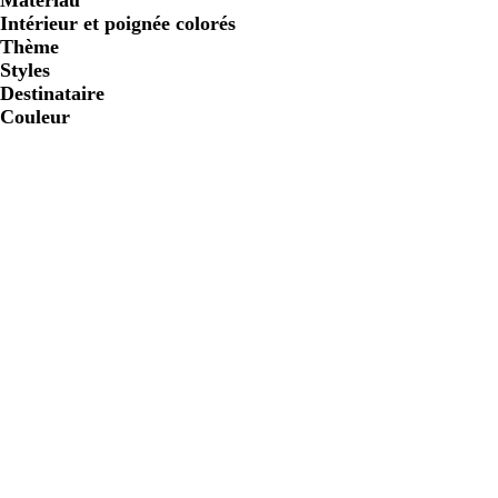
Matériau
Intérieur et poignée colorés
Thème
Styles
Destinataire
Couleur
b
r
l
o
e
u
u
g
e