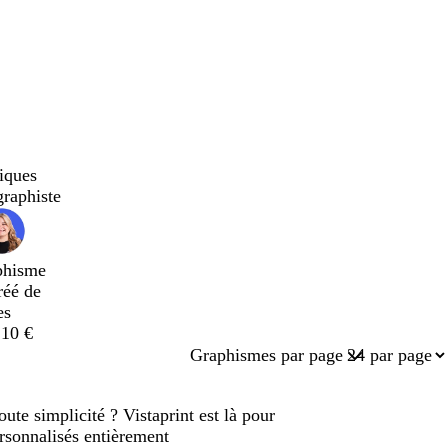
iques
graphiste
phisme
réé de
es
,10 €
Graphismes par page
ute simplicité ? Vistaprint est là pour
sonnalisés entièrement