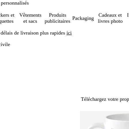
 personnalisés
ckers et
Vêtements
Produits
Cadeaux et
Packaging
quettes
et sacs
publicitaires
livres photo
élais de livraison plus rapides
ici
civile
Téléchargez votre pro