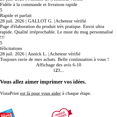
Fidèle à la commande et livraison rapide
5
Rapide et parfait
28 juil. 2026
|
GALLOT G.
|
Acheteur vérifié
Page d'élaboration du produit très pratique. Envoi ultra
rapide. Qualité irréprochable. Le must du mug personnalisé
!!!
5
félicitations
28 juil. 2026
|
Annick L.
|
Acheteur vérifié
Toujours ravie de mes achats. Belle continuation à vous !
Affichage des avis
6-10
1
2
3
Accéder
Accéder
Accéder
à
à
à
Vous allez aimer imprimer vos idées.
la
la
la
page
page
page
VistaPrint
est là pour vous aider
à chaque étape.