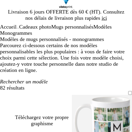
Diapositive
Livraison 6 jours OFFERTE dès 60 € (HT). Consultez
1
nos délais de livraison plus rapides
ici
sur
Accueil
Cadeaux photo
Mugs personnalisés
Modèles
1
...
Monogrammes
Modèles de mugs personnalisés - monogrammes
Parcourez ci-dessous certains de nos modèles
personnalisables les plus populaires : à vous de faire votre
choix parmi cette sélection. Une fois votre modèle choisi,
ajoutez-y votre touche personnelle dans notre studio de
création en ligne.
Rechercher un modèle
82 résultats
Filtres
Téléchargez votre propre
graphisme