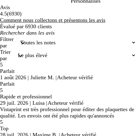
Personnalisés
Avis
6930
4.5
(
6930
)
avis
Comment nous collectons et présentons les avis
Évalué par 6930 clients
Mes
recherches
Filtrer
saisies
par
Trier
par
5
Parfait
1 août 2026
|
Juliette M.
|
Acheteur vérifié
Parfait
5
Rapide et professionnel
29 juil. 2026
|
Luisa
|
Acheteur vérifié
Vistaprint est très professionnel pour éditer des plaquettes de
qualité. Les envois ont été plus rapides qu'annoncés
5
Top
28 juil. 2026
|
Maxime B.
|
Acheteur vérifié