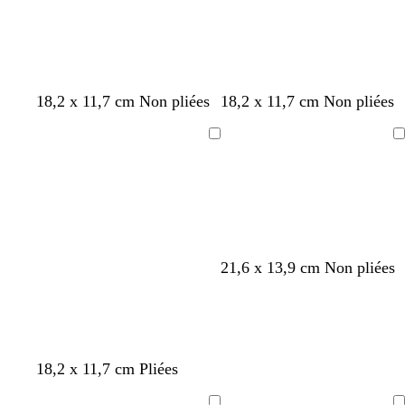
a
b
n
b
r
v
d
g
18,2 x 11,7 cm Non pliées
18,2 x 11,7 cm Non pliées
l
o
l
o
e
o
r
a
i
e
s
r
r
i
Chargement
Chargement
n
r
u
e
t
é
s
c
f
c
d
f
o
l
’
o
n
a
e
n
c
i
a
c
é
r
u
é
21,6 x 13,9 cm Non pliées
b
n
g
b
t
18,2 x 11,7 cm Pliées
l
o
r
l
e