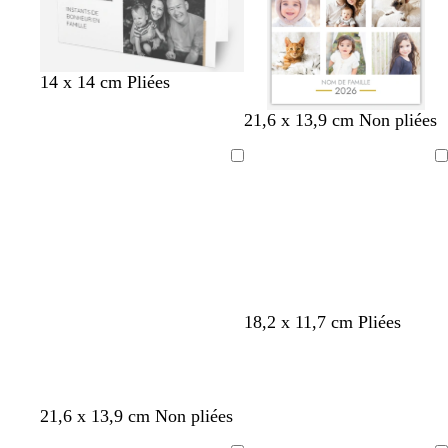
a
14 x 14 cm Pliées
g
g
g
a
21,6 x 13,9 cm Non pliées
r
r
r
c
i
i
i
i
Chargement
Chargement
s
s
s
e
r
18,2 x 11,7 cm Pliées
b
b
b
n
21,6 x 13,9 cm Non pliées
l
l
l
o