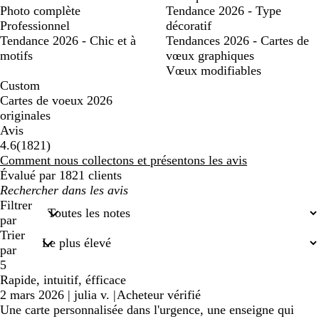
Photo complète
Tendance 2026 - Type
Professionnel
décoratif
Tendance 2026 - Chic et à
Tendances 2026 - Cartes de
motifs
vœux graphiques
Vœux modifiables
Custom
Cartes de voeux 2026
originales
Avis
1821
4.6
(
1821
)
avis
Comment nous collectons et présentons les avis
Évalué par 1821 clients
Mes
recherches
Filtrer
saisies
par
Trier
par
5
Rapide, intuitif, éfficace
2 mars 2026
|
julia v.
|
Acheteur vérifié
Une carte personnalisée dans l'urgence, une enseigne qui