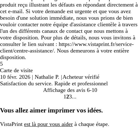
produit reçu illustrant les défauts en répondant directement à
cet e-mail. Si votre demande est urgente et que vous avez
besoin d'une solution immédiate, nous vous prions de bien
vouloir contacter notre équipe d'assistance clientèle à travers
l'un des différents canaux de contact que nous mettons à
votre disposition. Pour plus de détails, nous vous invitons à
consulter le lien suivant : https://www.vistaprint.fr/service-
client/centre-assistance/. Nous demeurons à votre entière
disposition.
5
Carte de visite
10 févr. 2026
|
Nathalie P.
|
Acheteur vérifié
Satisfaction du service. Rapide et professionnel
Affichage des avis
6-10
1
2
3
aller
aller
aller
à
à
à
Vous allez aimer imprimer vos idées.
la
la
la
page
page
page
VistaPrint
est là pour vous aider
à chaque étape.
1
2
3