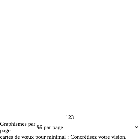
1
2
3
Page
Page
Page
Graphismes par
1
2
3
page
cartes de vœux pour minimal : Concrétisez votre vision.