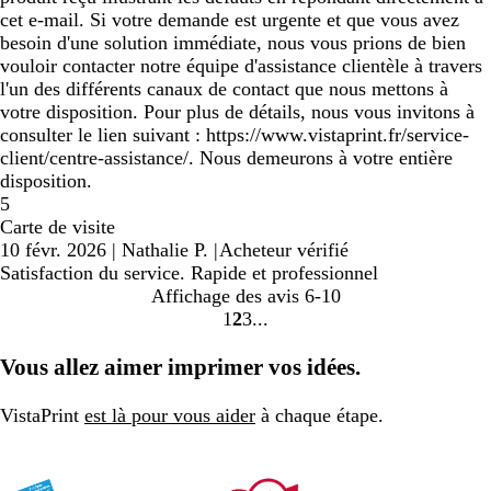
cet e-mail. Si votre demande est urgente et que vous avez
besoin d'une solution immédiate, nous vous prions de bien
vouloir contacter notre équipe d'assistance clientèle à travers
l'un des différents canaux de contact que nous mettons à
votre disposition. Pour plus de détails, nous vous invitons à
consulter le lien suivant : https://www.vistaprint.fr/service-
client/centre-assistance/. Nous demeurons à votre entière
disposition.
5
Carte de visite
10 févr. 2026
|
Nathalie P.
|
Acheteur vérifié
Satisfaction du service. Rapide et professionnel
Affichage des avis
6-10
1
2
3
aller
aller
aller
à
à
à
Vous allez aimer imprimer vos idées.
la
la
la
page
page
page
VistaPrint
est là pour vous aider
à chaque étape.
1
2
3