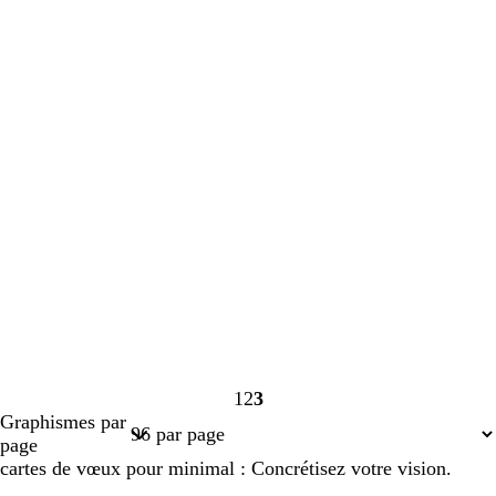
1
2
3
Page
Page
Page
Graphismes par
1
2
3
page
cartes de vœux pour minimal : Concrétisez votre vision.