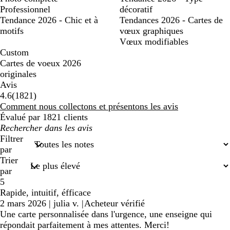
Professionnel
décoratif
Tendance 2026 - Chic et à
Tendances 2026 - Cartes de
motifs
vœux graphiques
Vœux modifiables
Custom
Cartes de voeux 2026
originales
Avis
1821
4.6
(
1821
)
avis
Comment nous collectons et présentons les avis
Évalué par 1821 clients
Mes
recherches
Filtrer
saisies
par
Trier
par
5
Rapide, intuitif, éfficace
2 mars 2026
|
julia v.
|
Acheteur vérifié
Une carte personnalisée dans l'urgence, une enseigne qui
répondait parfaitement à mes attentes. Merci!