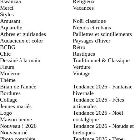
Kwanzaa
Religieux
Merci
Vacances
Styles
Amusant
Noël classique
Aquarelle
Nœuds et rubans
Arbres et guirlandes
Paillettes et scintillements
Audacieux et color
Paysages d'hiver
BCBG
Rétro
Chic
Rustiques
Dessiné à la main
Traditionnel & Classique
Fleurs
Verdure
Moderne
Vintage
Thème
Bilan de l'année
Tendance 2026 - Fantaisie
Bordures
hivernale
Collage
Tendance 2026 - Fêtes
Jeunes mariés
artisanales
Logo
Tendance 2026 - Noël
Maison neuve
nostalgique
Nouveau ! 2026
Tendance 2026 - Nœuds et
Nouveau-né
breloques
Photo complète
Tendance 2026 - Type