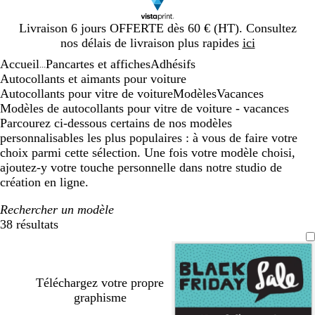
Diapositive
Livraison 6 jours OFFERTE dès 60 € (HT). Consultez
1
nos délais de livraison plus rapides
ici
sur
Accueil
Pancartes et affiches
Adhésifs
1
...
Autocollants et aimants pour voiture
Autocollants pour vitre de voiture
Modèles
Vacances
Modèles de autocollants pour vitre de voiture - vacances
Parcourez ci-dessous certains de nos modèles
personnalisables les plus populaires : à vous de faire votre
choix parmi cette sélection. Une fois votre modèle choisi,
ajoutez-y votre touche personnelle dans notre studio de
création en ligne.
Rechercher un modèle
38 résultats
Filtres
Téléchargez votre propre
graphisme