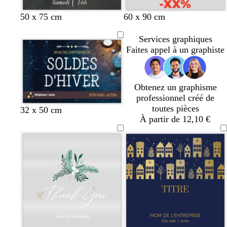
r
r
r
c
t
r
50 x 75 cm
60 x 90 cm
r
e
o
è
r
s
Services graphiques
m
r
e
Faites appel à un graphiste
e
a
c
c
l
o
a
Obtenez un graphisme
t
i
professionnel créé de
t
r
toutes pièces
32 x 50 cm
a
À partir de 12,10 €