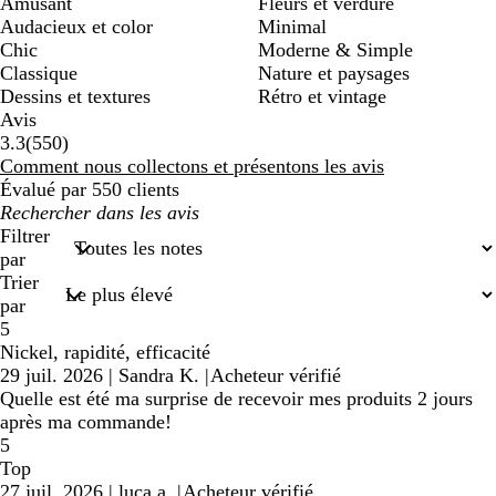
Amusant
Fleurs et verdure
Audacieux et color
Minimal
Chic
Moderne & Simple
Classique
Nature et paysages
Dessins et textures
Rétro et vintage
Avis
550
3.3
(
550
)
avis
Comment nous collectons et présentons les avis
Évalué par 550 clients
Mes
recherches
Filtrer
saisies
par
Trier
par
5
Nickel, rapidité, efficacité
29 juil. 2026
|
Sandra K.
|
Acheteur vérifié
Quelle est été ma surprise de recevoir mes produits 2 jours
après ma commande!
5
Top
27 juil. 2026
|
luca a.
|
Acheteur vérifié