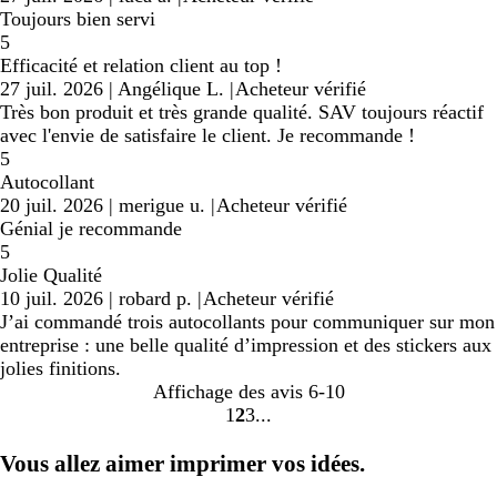
Toujours bien servi
5
Efficacité et relation client au top !
27 juil. 2026
|
Angélique L.
|
Acheteur vérifié
Très bon produit et très grande qualité. SAV toujours réactif
avec l'envie de satisfaire le client. Je recommande !
5
Autocollant
20 juil. 2026
|
merigue u.
|
Acheteur vérifié
Génial je recommande
5
Jolie Qualité
10 juil. 2026
|
robard p.
|
Acheteur vérifié
J’ai commandé trois autocollants pour communiquer sur mon
entreprise : une belle qualité d’impression et des stickers aux
jolies finitions.
Affichage des avis
6-10
1
2
3
Accéder
Accéder
Accéder
à
à
à
Vous allez aimer imprimer vos idées.
la
la
la
page
page
page