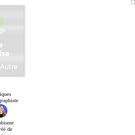
iques
graphiste
phisme
réé de