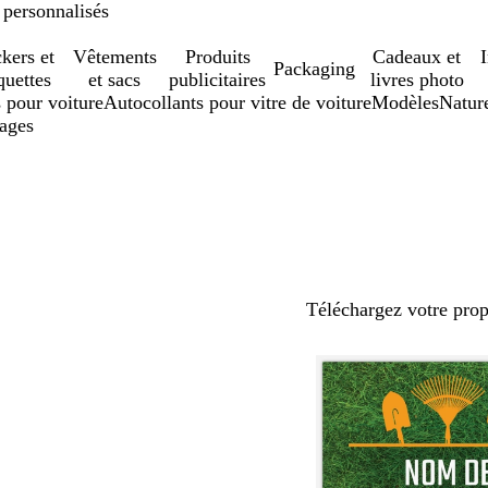
 personnalisés
ckers et
Vêtements
Produits
Cadeaux et
Packaging
quettes
et sacs
publicitaires
livres photo
 pour voiture
Autocollants pour vitre de voiture
Modèles
Natur
sages
Téléchargez votre pro