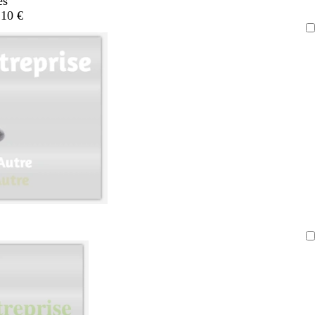
es
,10 €