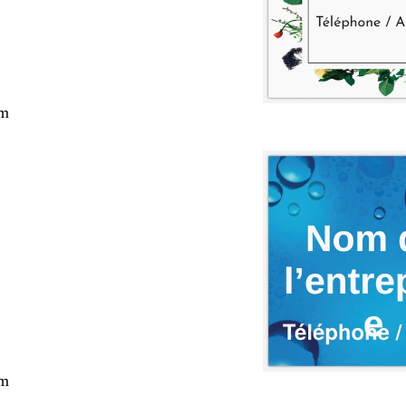
cm
cm