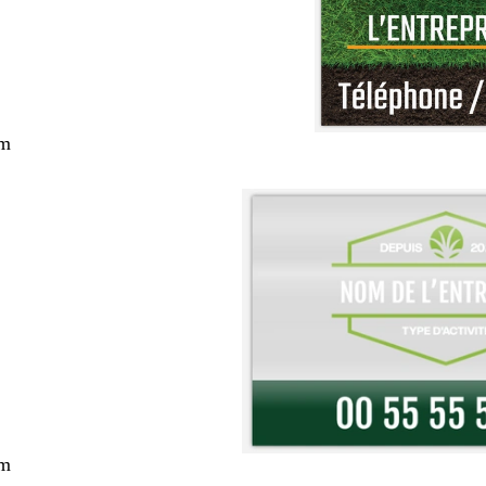
cm
cm