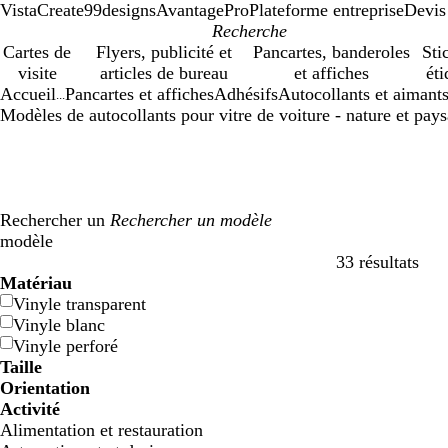
VistaCreate
99designs
AvantagePro
Plateforme entreprise
Devis
Cartes de
Flyers, publicité et
Pancartes, banderoles
Sti
visite
articles de bureau
et affiches
éti
Accueil
Pancartes et affiches
Adhésifs
Autocollants et aimants
...
Modèles de autocollants pour vitre de voiture - nature et pay
Rechercher un
modèle
33 résultats
Filtres
Matériau
Vinyle transparent
Vinyle blanc
Vinyle perforé
Taille
Orientation
Activité
Alimentation et restauration