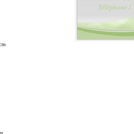
 cm
nt
cm