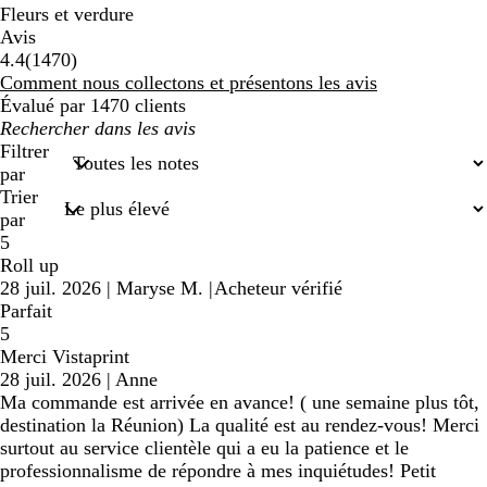
Fleurs et verdure
Avis
1470
4.4
(
1470
)
avis
Comment nous collectons et présentons les avis
Évalué par 1470 clients
Mes
recherches
Filtrer
saisies
par
Trier
par
5
Roll up
28 juil. 2026
|
Maryse M.
|
Acheteur vérifié
Parfait
5
Merci Vistaprint
28 juil. 2026
|
Anne
Ma commande est arrivée en avance! ( une semaine plus tôt,
destination la Réunion) La qualité est au rendez-vous! Merci
surtout au service clientèle qui a eu la patience et le
professionnalisme de répondre à mes inquiétudes! Petit