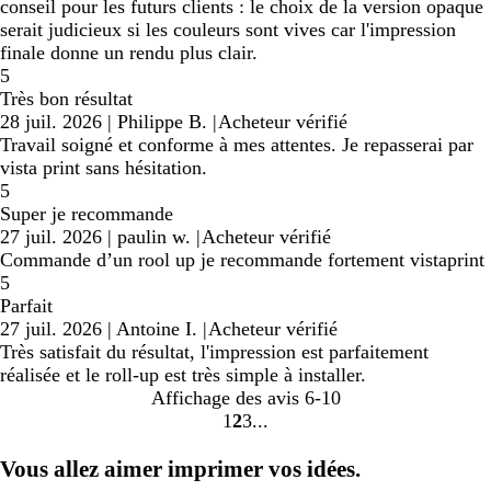
conseil pour les futurs clients : le choix de la version opaque
serait judicieux si les couleurs sont vives car l'impression
finale donne un rendu plus clair.
5
Très bon résultat
28 juil. 2026
|
Philippe B.
|
Acheteur vérifié
Travail soigné et conforme à mes attentes. Je repasserai par
vista print sans hésitation.
5
Super je recommande
27 juil. 2026
|
paulin w.
|
Acheteur vérifié
Commande d’un rool up je recommande fortement vistaprint
5
Parfait
27 juil. 2026
|
Antoine I.
|
Acheteur vérifié
Très satisfait du résultat, l'impression est parfaitement
réalisée et le roll-up est très simple à installer.
Affichage des avis
6-10
1
2
3
Accéder
Accéder
Accéder
à
à
à
Vous allez aimer imprimer vos idées.
la
la
la