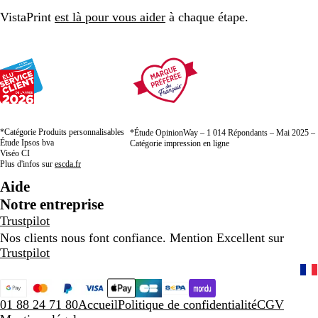
page
page
page
VistaPrint
est là pour vous aider
à chaque étape.
*Catégorie Produits personnalisables
*Étude OpinionWay – 1 014 Répondants – Mai 2025 –
Étude Ipsos bva
Catégorie impression en ligne
Viséo CI
Plus d'infos sur
escda.fr
Aide
Notre entreprise
Trustpilot
Nos clients nous font confiance. Mention Excellent sur
Trustpilot
01 88 24 71 80
Accueil
Politique de confidentialité
CGV