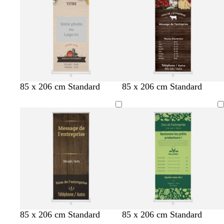
s
n
c
d
s
d
l
’
e
a
e
i
a
r
u
85 x 206 cm Standard
85 x 206 cm Standard
v
j
r
f
c
85 x 206 cm Standard
85 x 206 cm Standard