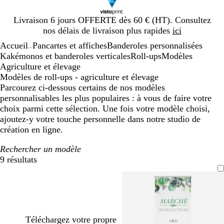
Diapositive
Livraison 6 jours OFFERTE dès 60 € (HT). Consultez
1
nos délais de livraison plus rapides
ici
sur
Accueil
Pancartes et affiches
Banderoles personnalisées
1
...
Kakémonos et banderoles verticales
Roll-ups
Modèles
Agriculture et élevage
Modèles de roll-ups - agriculture et élevage
Parcourez ci-dessous certains de nos modèles
personnalisables les plus populaires : à vous de faire votre
choix parmi cette sélection. Une fois votre modèle choisi,
ajoutez-y votre touche personnelle dans notre studio de
création en ligne.
Rechercher un modèle
9 résultats
Filtres
Téléchargez votre propre