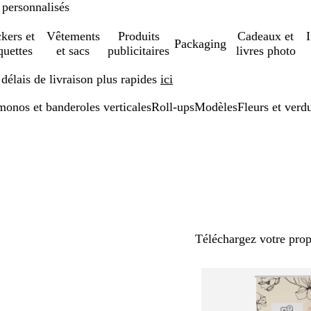
 personnalisés
ckers et
Vêtements
Produits
Cadeaux et
Packaging
quettes
et sacs
publicitaires
livres photo
élais de livraison plus rapides
ici
onos et banderoles verticales
Roll-ups
Modèles
Fleurs et verd
Téléchargez votre pro