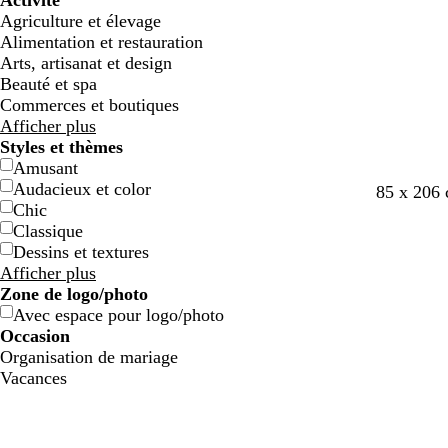
Activité
e
e
g
g
e
e
c
c
o
o
e
e
e
e
Agriculture et élevage
e
e
n
n
t
t
Alimentation et restauration
Arts, artisanat et design
Beauté et spa
Commerces et boutiques
Afficher plus
Styles et thèmes
Amusant
Audacieux et color
c
r
v
85 x 206 
Chic
r
o
e
Classique
è
s
r
Dessins et textures
m
e
t
Afficher plus
e
c
d
Zone de logo/photo
l
’
Avec espace pour logo/photo
a
e
Occasion
i
a
Organisation de mariage
r
u
Vacances