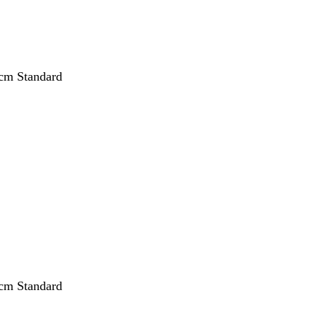
cm Standard
nt
cm Standard