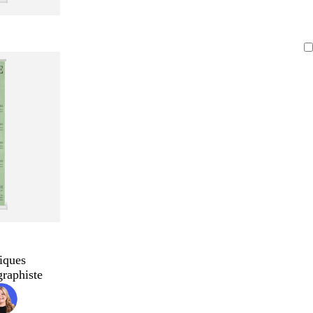
iques
graphiste