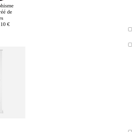
phisme
réé de
es
,10 €