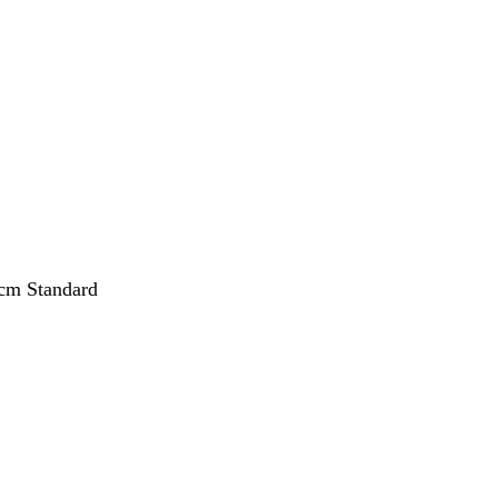
nt
cm Standard
nt