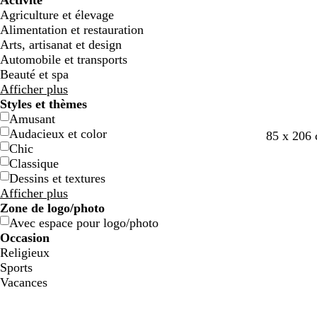
Activité
e
e
g
g
e
e
c
c
o
o
e
e
e
e
Agriculture et élevage
e
e
n
n
t
t
Alimentation et restauration
Arts, artisanat et design
Automobile et transports
Beauté et spa
Afficher plus
Styles et thèmes
Amusant
Audacieux et color
c
v
g
b
l
g
85 x 206 
Chic
r
e
r
l
i
r
Classique
è
r
i
e
l
i
Dessins et textures
m
t
s
u
a
s
Afficher plus
e
d
c
c
s
c
Zone de logo/photo
’
l
l
l
Avec espace pour logo/photo
e
a
a
a
Occasion
a
i
i
i
Religieux
u
r
r
r
Sports
Vacances