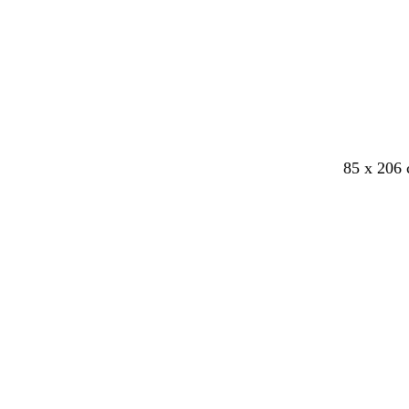
i
v
e
85 x 206 