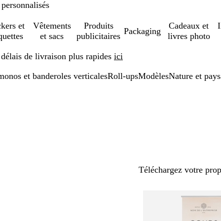
 personnalisés
ckers et
Vêtements
Produits
Cadeaux et
Packaging
quettes
et sacs
publicitaires
livres photo
élais de livraison plus rapides
ici
onos et banderoles verticales
Roll-ups
Modèles
Nature et pay
Téléchargez votre pro