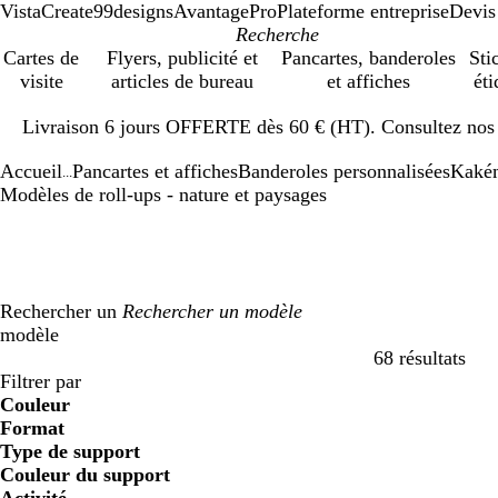
VistaCreate
99designs
AvantagePro
Plateforme entreprise
Devis
Cartes de
Flyers, publicité et
Pancartes, banderoles
Sti
visite
articles de bureau
et affiches
éti
Diapositive
Livraison 6 jours OFFERTE dès 60 € (HT). Consultez nos d
1
sur
Accueil
Pancartes et affiches
Banderoles personnalisées
Kakém
1
...
Modèles de roll-ups - nature et paysages
Rechercher un
modèle
68 résultats
Filtres
Filtrer par
Couleur
B
B
V
V
J
J
O
O
R
R
G
G
B
B
N
N
M
M
C
C
V
V
R
R
Format
l
l
e
e
a
a
r
r
o
o
r
r
l
l
o
o
a
a
r
r
i
i
o
o
Type de support
e
e
r
r
u
u
a
a
u
u
i
i
a
a
i
i
r
r
è
è
o
o
s
s
Couleur du support
u
u
t
t
n
n
n
n
g
g
s
s
n
n
r
r
r
r
m
m
l
l
e
e