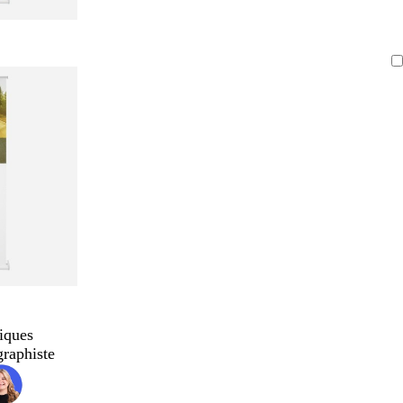
iques
graphiste