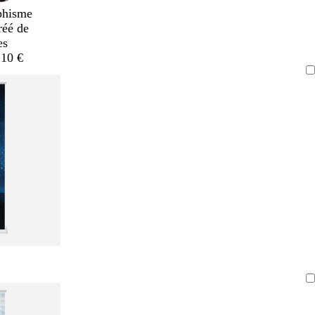
phisme
réé de
es
,10 €