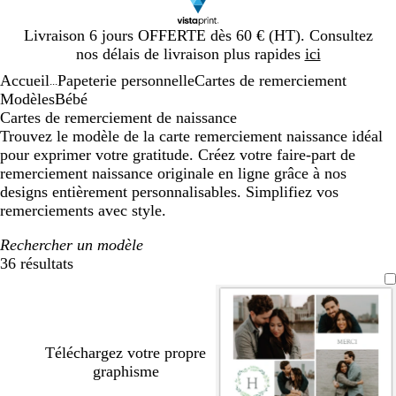
Diapositive
Livraison 6 jours OFFERTE dès 60 € (HT). Consultez
1
nos délais de livraison plus rapides
ici
sur
Accueil
Papeterie personnelle
Cartes de remerciement
1
...
Modèles
Bébé
Cartes de remerciement de naissance
Trouvez le modèle de la carte remerciement naissance idéal
pour exprimer votre gratitude. Créez votre faire-part de
remerciement naissance originale en ligne grâce à nos
designs entièrement personnalisables. Simplifiez vos
remerciements avec style.
Rechercher un modèle
36 résultats
Filtres
Téléchargez votre propre
graphisme