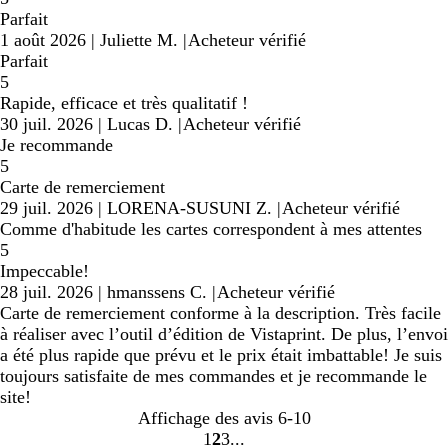
Parfait
1 août 2026
|
Juliette M.
|
Acheteur vérifié
Parfait
5
Rapide, efficace et très qualitatif !
30 juil. 2026
|
Lucas D.
|
Acheteur vérifié
Je recommande
5
Carte de remerciement
29 juil. 2026
|
LORENA-SUSUNI Z.
|
Acheteur vérifié
Comme d'habitude les cartes correspondent à mes attentes
5
Impeccable!
28 juil. 2026
|
hmanssens C.
|
Acheteur vérifié
Carte de remerciement conforme à la description. Très facile
à réaliser avec l’outil d’édition de Vistaprint. De plus, l’envoi
a été plus rapide que prévu et le prix était imbattable! Je suis
toujours satisfaite de mes commandes et je recommande le
site!
Affichage des avis
6-10
1
2
3
Accéder
Accéder
Accéder