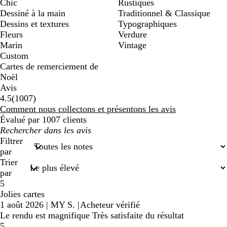
Chic
Rustiques
Dessiné à la main
Traditionnel & Classique
Dessins et textures
Typographiques
Fleurs
Verdure
Marin
Vintage
Custom
Cartes de remerciement de
Noël
Avis
1007
4.5
(
1007
)
avis
Comment nous collectons et présentons les avis
Évalué par 1007 clients
Mes
recherches
Filtrer
saisies
par
Trier
par
5
Jolies cartes
1 août 2026
|
MY S.
|
Acheteur vérifié
Le rendu est magnifique Très satisfaite du résultat
5