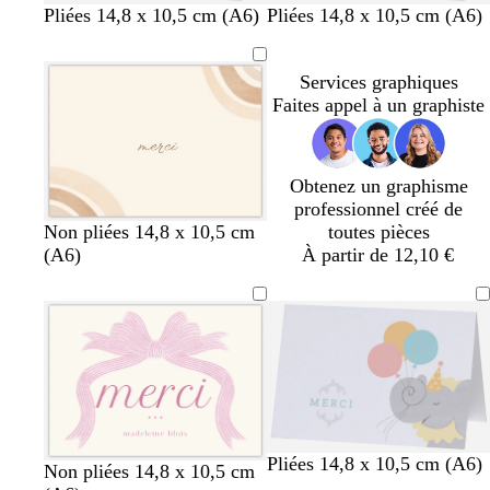
g
b
g
g
b
b
Pliées 14,8 x 10,5 cm (A6)
Pliées 14,8 x 10,5 cm (A6)
r
l
r
r
l
l
i
a
i
i
a
a
Services graphiques
s
n
s
s
n
n
Faites appel à un graphiste
c
c
c
c
c
c
l
l
l
a
a
a
i
i
i
Obtenez un graphisme
r
r
r
professionnel créé de
c
c
c
Non pliées 14,8 x 10,5 cm
toutes pièces
r
r
r
(A6)
À partir de 12,10 €
è
è
è
m
m
m
e
e
e
b
l
v
b
Pliées 14,8 x 10,5 cm (A6)
c
b
b
b
b
b
Non pliées 14,8 x 10,5 cm
l
i
e
l