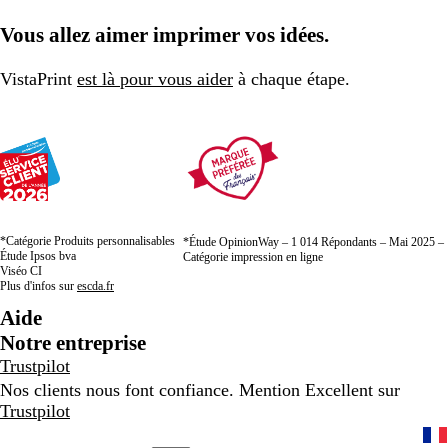
à
à
à
Vous allez aimer imprimer vos idées.
la
la
la
page
page
page
VistaPrint
est là pour vous aider
à chaque étape.
*Catégorie Produits personnalisables
*Étude OpinionWay – 1 014 Répondants – Mai 2025 –
Étude Ipsos bva
Catégorie impression en ligne
Viséo CI
Plus d'infos sur
escda.fr
Aide
Notre entreprise
Trustpilot
Nos clients nous font confiance. Mention Excellent sur
Trustpilot