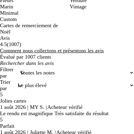
Fleurs
Verdure
Marin
Vintage
Minimal
Custom
Cartes de remerciement de
Noël
Avis
1007
4.5
(
1007
)
avis
Comment nous collectons et présentons les avis
Évalué par 1007 clients
Mes
recherches
Filtrer
saisies
par
Trier
par
5
Jolies cartes
1 août 2026
|
MY S.
|
Acheteur vérifié
Le rendu est magnifique Très satisfaite du résultat
5
Parfait
1 août 2026
|
Juliette M.
|
Acheteur vérifié