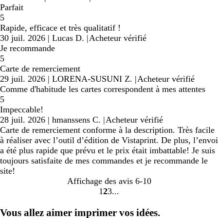
Parfait
5
Rapide, efficace et très qualitatif !
30 juil. 2026
|
Lucas D.
|
Acheteur vérifié
Je recommande
5
Carte de remerciement
29 juil. 2026
|
LORENA-SUSUNI Z.
|
Acheteur vérifié
Comme d'habitude les cartes correspondent à mes attentes
5
Impeccable!
28 juil. 2026
|
hmanssens C.
|
Acheteur vérifié
Carte de remerciement conforme à la description. Très facile
à réaliser avec l’outil d’édition de Vistaprint. De plus, l’envoi
a été plus rapide que prévu et le prix était imbattable! Je suis
toujours satisfaite de mes commandes et je recommande le
site!
Affichage des avis
6-10
1
2
3
Accéder
Accéder
Accéder
à
à
à
Vous allez aimer imprimer vos idées.
la
la
la