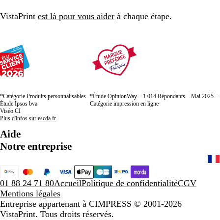
page
page
page
VistaPrint
est là pour vous aider
à chaque étape.
*Catégorie Produits personnalisables
*Étude OpinionWay – 1 014 Répondants – Mai 2025 –
Étude Ipsos bva
Catégorie impression en ligne
Viséo CI
Plus d'infos sur
escda.fr
Aide
Notre entreprise
01 88 24 71 80
Accueil
Politique de confidentialité
CGV
Mentions légales
Entreprise appartenant à CIMPRESS
© 2001-2026
VistaPrint. Tous droits réservés.