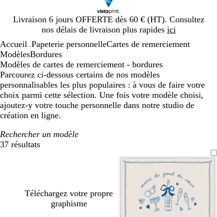
Diapositive
Livraison 6 jours OFFERTE dès 60 € (HT). Consultez
1
nos délais de livraison plus rapides
ici
sur
Accueil
Papeterie personnelle
Cartes de remerciement
1
...
Modèles
Bordures
Modèles de cartes de remerciement - bordures
Parcourez ci-dessous certains de nos modèles
personnalisables les plus populaires : à vous de faire votre
choix parmi cette sélection. Une fois votre modèle choisi,
ajoutez-y votre touche personnelle dans notre studio de
création en ligne.
Rechercher un modèle
37 résultats
Filtres
Téléchargez votre propre
graphisme