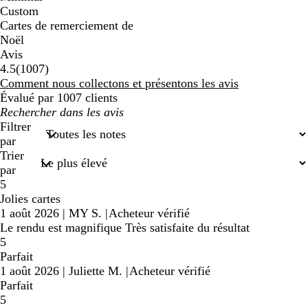
Custom
Cartes de remerciement de
Noël
Avis
1007
4.5
(
1007
)
avis
Comment nous collectons et présentons les avis
Évalué par 1007 clients
Mes
recherches
Filtrer
saisies
par
Trier
par
5
Jolies cartes
1 août 2026
|
MY S.
|
Acheteur vérifié
Le rendu est magnifique Très satisfaite du résultat
5
Parfait
1 août 2026
|
Juliette M.
|
Acheteur vérifié
Parfait
5