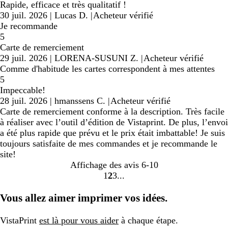
Rapide, efficace et très qualitatif !
30 juil. 2026
|
Lucas D.
|
Acheteur vérifié
Je recommande
5
Carte de remerciement
29 juil. 2026
|
LORENA-SUSUNI Z.
|
Acheteur vérifié
Comme d'habitude les cartes correspondent à mes attentes
5
Impeccable!
28 juil. 2026
|
hmanssens C.
|
Acheteur vérifié
Carte de remerciement conforme à la description. Très facile
à réaliser avec l’outil d’édition de Vistaprint. De plus, l’envoi
a été plus rapide que prévu et le prix était imbattable! Je suis
toujours satisfaite de mes commandes et je recommande le
site!
Affichage des avis
6-10
1
2
3
Accéder
Accéder
Accéder
à
à
à
Vous allez aimer imprimer vos idées.
la
la
la
page
page
page
VistaPrint
est là pour vous aider
à chaque étape.