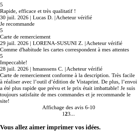
5
Rapide, efficace et très qualitatif !
30 juil. 2026
|
Lucas D.
|
Acheteur vérifié
Je recommande
5
Carte de remerciement
29 juil. 2026
|
LORENA-SUSUNI Z.
|
Acheteur vérifié
Comme d'habitude les cartes correspondent à mes attentes
5
Impeccable!
28 juil. 2026
|
hmanssens C.
|
Acheteur vérifié
Carte de remerciement conforme à la description. Très facile
à réaliser avec l’outil d’édition de Vistaprint. De plus, l’envoi
a été plus rapide que prévu et le prix était imbattable! Je suis
toujours satisfaite de mes commandes et je recommande le
site!
Affichage des avis
6-10
1
2
3
Accéder
Accéder
Accéder
à
à
à
Vous allez aimer imprimer vos idées.
la
la
la
page
page
page