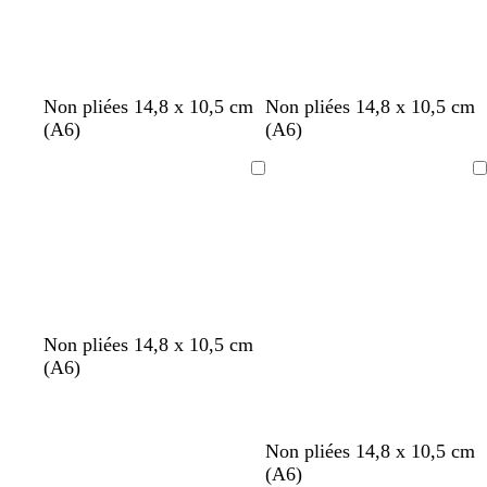
n
b
b
Non pliées 14,8 x 10,5 cm
Non pliées 14,8 x 10,5 cm
o
o
l
(A6)
(A6)
i
r
e
r
d
u
Chargement
Chargement
e
f
a
o
u
n
x
c
é
Non pliées 14,8 x 10,5 cm
(A6)
n
n
n
n
n
n
n
n
n
n
Non pliées 14,8 x 10,5 cm
o
o
o
o
o
o
o
o
o
o
(A6)