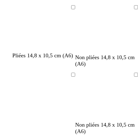
i
i
i
i
i
i
i
i
i
i
r
r
r
r
r
r
r
r
r
r
Chargement
Chargement
Pliées 14,8 x 10,5 cm (A6)
Non pliées 14,8 x 10,5 cm
(A6)
Chargement
Chargement
r
b
b
b
é
l
o
v
n
g
v
Non pliées 14,8 x 10,5 cm
o
l
o
l
m
i
r
i
o
r
e
(A6)
s
e
r
e
e
l
a
o
i
i
r