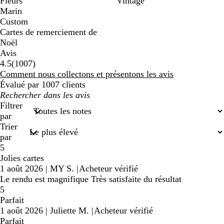
Fleurs
Vintage
Marin
Custom
Cartes de remerciement de
Noël
Avis
1007
4.5
(
1007
)
avis
Comment nous collectons et présentons les avis
Évalué par 1007 clients
Mes
recherches
Filtrer
saisies
par
Trier
par
5
Jolies cartes
1 août 2026
|
MY S.
|
Acheteur vérifié
Le rendu est magnifique Très satisfaite du résultat
5
Parfait
1 août 2026
|
Juliette M.
|
Acheteur vérifié
Parfait