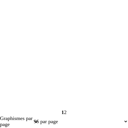
1
2
Page
Page
Graphismes par
1
2
page