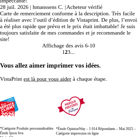
Impeccable!
28 juil. 2026
|
hmanssens C.
|
Acheteur vérifié
Carte de remerciement conforme à la description. Très facile
à réaliser avec l’outil d’édition de Vistaprint. De plus, l’envoi
a été plus rapide que prévu et le prix était imbattable! Je suis
toujours satisfaite de mes commandes et je recommande le
site!
Affichage des avis
6-10
1
2
3
Accéder
Accéder
Accéder
à
à
à
Vous allez aimer imprimer vos idées.
la
la
la
page
page
page
VistaPrint
est là pour vous aider
à chaque étape.
*Catégorie Produits personnalisables
*Étude OpinionWay – 1 014 Répondants – Mai 2025 –
Étude Ipsos bva
Catégorie impression en ligne