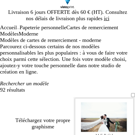
Diapositive
Livraison 6 jours OFFERTE dès 60 € (HT). Consultez
1
nos délais de livraison plus rapides
ici
sur
Accueil
Papeterie personnelle
Cartes de remerciement
1
...
Modèles
Moderne
Modèles de cartes de remerciement - moderne
Parcourez ci-dessous certains de nos modèles
personnalisables les plus populaires : à vous de faire votre
choix parmi cette sélection. Une fois votre modèle choisi,
ajoutez-y votre touche personnelle dans notre studio de
création en ligne.
Rechercher un modèle
92 résultats
Filtres
Téléchargez votre propre
graphisme