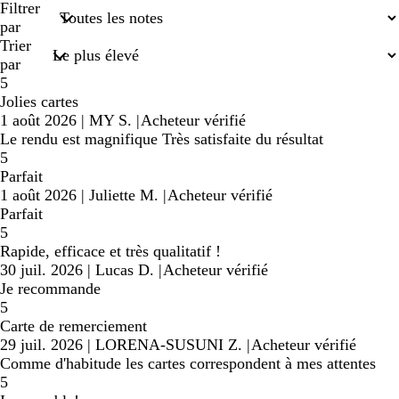
recherches
Filtrer
saisies
par
Trier
par
5
Jolies cartes
1 août 2026
|
MY S.
|
Acheteur vérifié
Le rendu est magnifique Très satisfaite du résultat
5
Parfait
1 août 2026
|
Juliette M.
|
Acheteur vérifié
Parfait
5
Rapide, efficace et très qualitatif !
30 juil. 2026
|
Lucas D.
|
Acheteur vérifié
Je recommande
5
Carte de remerciement
29 juil. 2026
|
LORENA-SUSUNI Z.
|
Acheteur vérifié
Comme d'habitude les cartes correspondent à mes attentes
5