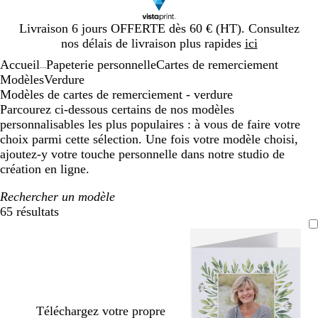
Diapositive
Livraison 6 jours OFFERTE dès 60 € (HT). Consultez
1
nos délais de livraison plus rapides
ici
sur
Accueil
Papeterie personnelle
Cartes de remerciement
1
...
Modèles
Verdure
Modèles de cartes de remerciement - verdure
Parcourez ci-dessous certains de nos modèles
personnalisables les plus populaires : à vous de faire votre
choix parmi cette sélection. Une fois votre modèle choisi,
ajoutez-y votre touche personnelle dans notre studio de
création en ligne.
Rechercher un modèle
65 résultats
Filtres
Téléchargez votre propre