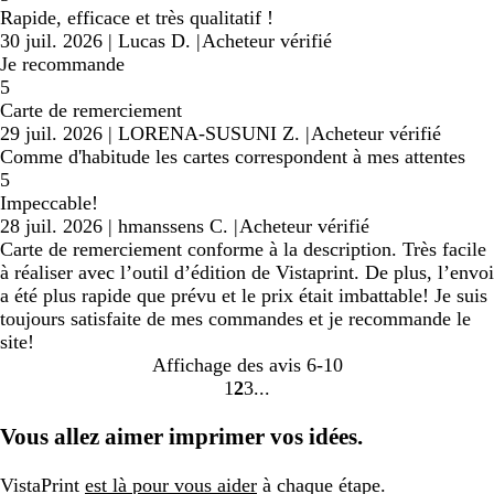
Rapide, efficace et très qualitatif !
30 juil. 2026
|
Lucas D.
|
Acheteur vérifié
Je recommande
5
Carte de remerciement
29 juil. 2026
|
LORENA-SUSUNI Z.
|
Acheteur vérifié
Comme d'habitude les cartes correspondent à mes attentes
5
Impeccable!
28 juil. 2026
|
hmanssens C.
|
Acheteur vérifié
Carte de remerciement conforme à la description. Très facile
à réaliser avec l’outil d’édition de Vistaprint. De plus, l’envoi
a été plus rapide que prévu et le prix était imbattable! Je suis
toujours satisfaite de mes commandes et je recommande le
site!
Affichage des avis
6-10
1
2
3
Accéder
Accéder
Accéder
à
à
à
Vous allez aimer imprimer vos idées.
la
la
la
page
page
page
VistaPrint
est là pour vous aider
à chaque étape.