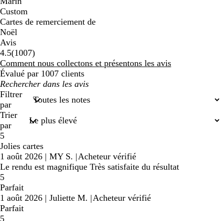
Marin
Custom
Cartes de remerciement de
Noël
Avis
1007
4.5
(
1007
)
avis
Comment nous collectons et présentons les avis
Évalué par 1007 clients
Mes
recherches
Filtrer
saisies
par
Trier
par
5
Jolies cartes
1 août 2026
|
MY S.
|
Acheteur vérifié
Le rendu est magnifique Très satisfaite du résultat
5
Parfait
1 août 2026
|
Juliette M.
|
Acheteur vérifié
Parfait
5