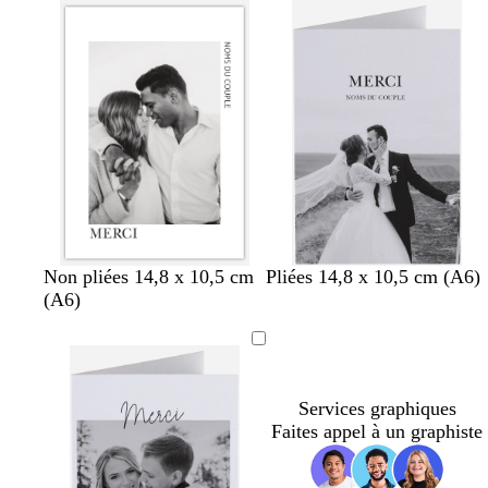
e
r
e
o
c
c
c
f
c
d
n
e
f
l
l
o
’
t
t
o
i
a
n
e
a
f
r
v
i
c
a
o
ê
e
r
é
u
n
t
c
é
b
n
g
Non pliées 14,8 x 10,5 cm
Pliées 14,8 x 10,5 cm (A6)
l
o
r
(A6)
a
i
i
n
r
s
c
f
o
Services graphiques
n
Faites appel à un graphiste
c
é