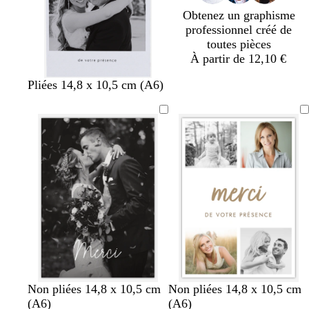
Obtenez un graphisme
professionnel créé de
toutes pièces
À partir de 12,10 €
b
g
v
t
a
r
Pliées 14,8 x 10,5 cm (A6)
l
r
e
e
c
o
a
i
r
r
i
s
n
s
t
r
e
e
c
c
o
a
r
c
l
l
c
l
a
i
o
a
i
v
t
i
r
e
t
r
a
n
n
n
n
n
n
n
n
n
n
n
n
n
n
n
n
n
b
n
g
b
b
b
Non pliées 14,8 x 10,5 cm
Non pliées 14,8 x 10,5 cm
o
o
o
o
o
o
o
o
o
o
o
o
o
o
o
o
o
l
o
r
l
l
l
(A6)
(A6)