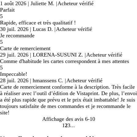
1 août 2026
|
Juliette M.
|
Acheteur vérifié
Parfait
5
Rapide, efficace et très qualitatif !
30 juil. 2026
|
Lucas D.
|
Acheteur vérifié
Je recommande
5
Carte de remerciement
29 juil. 2026
|
LORENA-SUSUNI Z.
|
Acheteur vérifié
Comme d'habitude les cartes correspondent à mes attentes
5
Impeccable!
28 juil. 2026
|
hmanssens C.
|
Acheteur vérifié
Carte de remerciement conforme à la description. Très facile
à réaliser avec l’outil d’édition de Vistaprint. De plus, l’envoi
a été plus rapide que prévu et le prix était imbattable! Je suis
toujours satisfaite de mes commandes et je recommande le
site!
Affichage des avis
6-10
1
2
3
Accéder
Accéder
Accéder
à
à
à