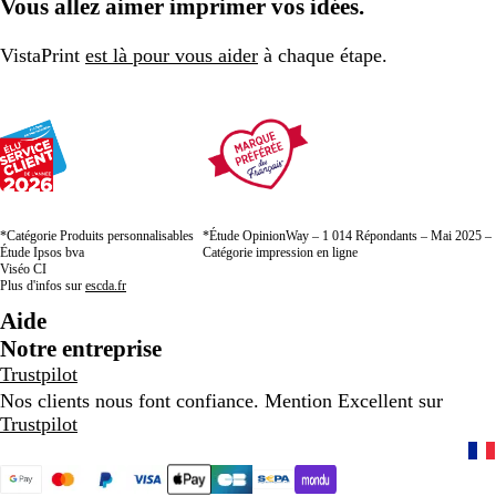
Vous allez aimer imprimer vos idées.
la
la
la
page
page
page
VistaPrint
est là pour vous aider
à chaque étape.
*Catégorie Produits personnalisables
*Étude OpinionWay – 1 014 Répondants – Mai 2025 –
Étude Ipsos bva
Catégorie impression en ligne
Viséo CI
Plus d'infos sur
escda.fr
Aide
Notre entreprise
Trustpilot
Nos clients nous font confiance. Mention Excellent sur
Trustpilot