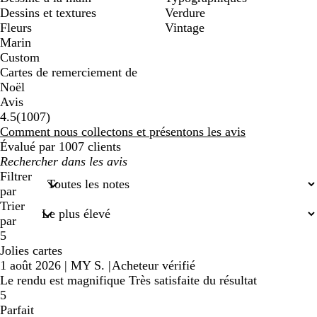
Dessins et textures
Verdure
Fleurs
Vintage
Marin
Custom
Cartes de remerciement de
Noël
Avis
1007
4.5
(
1007
)
avis
Comment nous collectons et présentons les avis
Évalué par 1007 clients
Mes
recherches
Filtrer
saisies
par
Trier
par
5
Jolies cartes
1 août 2026
|
MY S.
|
Acheteur vérifié
Le rendu est magnifique Très satisfaite du résultat
5
Parfait