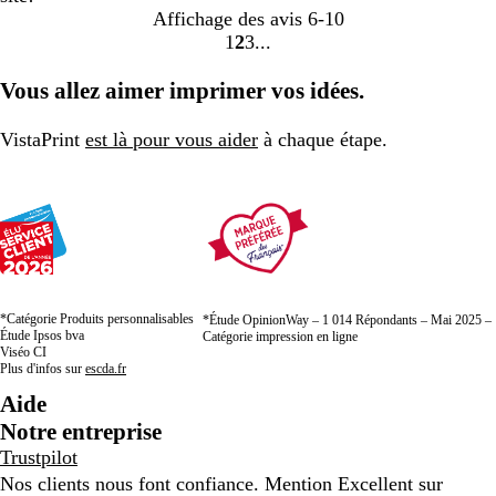
Affichage des avis
6-10
1
2
3
aller
aller
aller
à
à
à
Vous allez aimer imprimer vos idées.
la
la
la
page
page
page
VistaPrint
est là pour vous aider
à chaque étape.
1
2
3
*Catégorie Produits personnalisables
*Étude OpinionWay – 1 014 Répondants – Mai 2025 –
Étude Ipsos bva
Catégorie impression en ligne
Viséo CI
Plus d'infos sur
escda.fr
Aide
Notre entreprise
Trustpilot
Nos clients nous font confiance. Mention Excellent sur