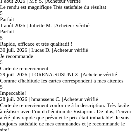
1 août 2026
|
MY S.
|
Acheteur vérifié
Le rendu est magnifique Très satisfaite du résultat
5
Parfait
1 août 2026
|
Juliette M.
|
Acheteur vérifié
Parfait
5
Rapide, efficace et très qualitatif !
30 juil. 2026
|
Lucas D.
|
Acheteur vérifié
Je recommande
5
Carte de remerciement
29 juil. 2026
|
LORENA-SUSUNI Z.
|
Acheteur vérifié
Comme d'habitude les cartes correspondent à mes attentes
5
Impeccable!
28 juil. 2026
|
hmanssens C.
|
Acheteur vérifié
Carte de remerciement conforme à la description. Très facile
à réaliser avec l’outil d’édition de Vistaprint. De plus, l’envoi
a été plus rapide que prévu et le prix était imbattable! Je suis
toujours satisfaite de mes commandes et je recommande le
site!