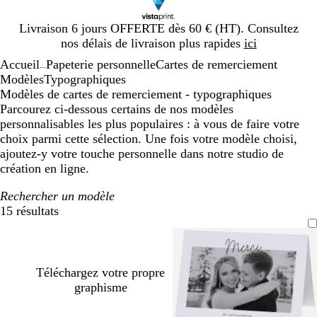
Diapositive
Livraison 6 jours OFFERTE dès 60 € (HT). Consultez
1
nos délais de livraison plus rapides
ici
sur
Accueil
Papeterie personnelle
Cartes de remerciement
1
...
Modèles
Typographiques
Modèles de cartes de remerciement - typographiques
Parcourez ci-dessous certains de nos modèles
personnalisables les plus populaires : à vous de faire votre
choix parmi cette sélection. Une fois votre modèle choisi,
ajoutez-y votre touche personnelle dans notre studio de
création en ligne.
Rechercher un modèle
15 résultats
Filtres
Téléchargez votre propre
graphisme