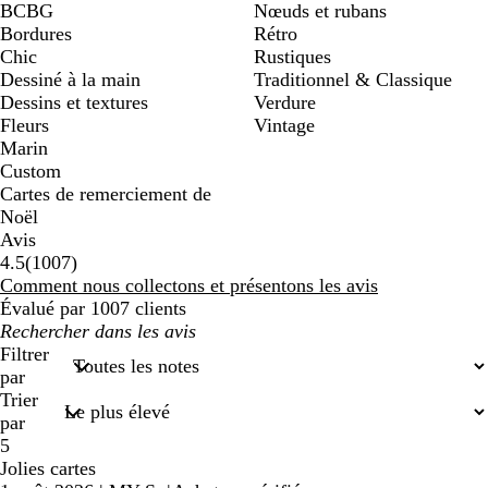
BCBG
Nœuds et rubans
Bordures
Rétro
Chic
Rustiques
Dessiné à la main
Traditionnel & Classique
Dessins et textures
Verdure
Fleurs
Vintage
Marin
Custom
Cartes de remerciement de
Noël
Avis
1007
4.5
(
1007
)
avis
Comment nous collectons et présentons les avis
Évalué par 1007 clients
Mes
recherches
Filtrer
saisies
par
Trier
par
5
Jolies cartes