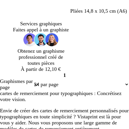
u
l
t
r
f
e
f
b
n
c
n
g
f
v
b
b
a
b
c
Pliées 14,8 x 10,5 cm (A6)
o
t
o
l
o
r
o
r
a
e
l
l
c
l
r
n
f
r
a
i
è
i
e
u
r
e
a
i
a
è
Services graphiques
c
o
ê
n
r
m
r
n
v
t
u
n
e
n
m
Faites appel à un graphiste
é
n
t
c
e
a
e
f
f
c
r
c
e
c
t
o
o
é
r
n
Obtenez un graphisme
ê
c
professionnel créé de
t
é
toutes pièces
À partir de 12,10 €
1
Page
Graphismes par
1
page
cartes de remerciement pour typographiques : Concrétisez
votre vision.
Envie de créer des cartes de remerciement personnalisés pour
typographiques en toute simplicité ? Vistaprint est là pour
vous y aider. Nous vous proposons une large gamme de
modèles de cartes de remerciement entièrement