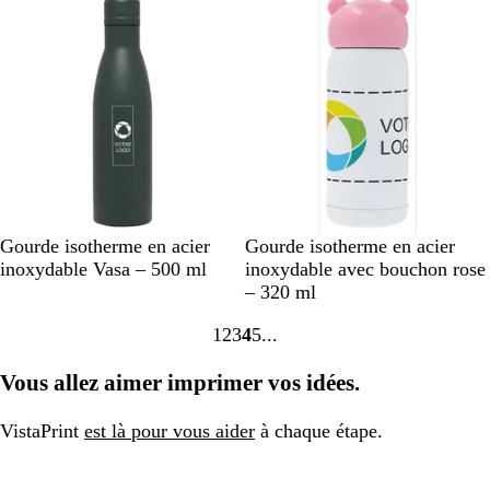
s
c
i
p
s
a
r
e
n
t
V
R
B
B
B
B
Gourde isotherme en acier
Gourde isotherme en acier
e
o
r
l
l
l
inoxydable Vasa – 500 ml
inoxydable avec bouchon rose
r
u
o
a
e
a
– 320 ml
t
g
n
n
u
n
1
2
3
4
5
f
e
z
c
c
Accéder
Accéder
Accéder
Accéder
Accéder
l
e
/
à
à
à
à
à
Vous allez aimer imprimer vos idées.
a
r
la
la
la
la
la
s
o
page
page
page
page
page
h
s
VistaPrint
est là pour vous aider
à chaque étape.
e