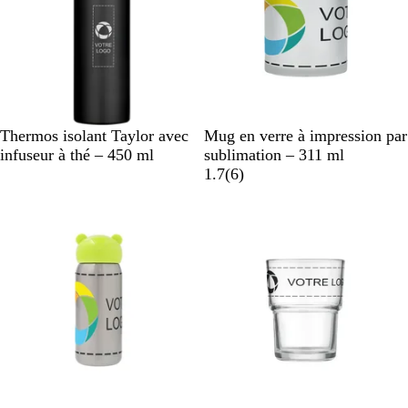
N
B
R
B
A
G
Thermos isolant Taylor avec
Mug en verre à impression par
o
l
o
l
r
r
infuseur à thé – 450 ml
sublimation – 311 ml
i
e
u
a
g
i
a
1.7
(
6
)
r
u
g
n
e
s
v
e
c
n
g
i
t
i
s
m
v
a
r
t
é