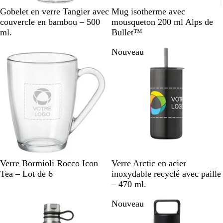
T
A
B
R
N
Gobelet en verre Tangier avec
Mug isotherme avec
r
r
l
o
o
couvercle en bambou – 500
mousqueton 200 ml Alps de
a
g
e
u
i
ml.
Bullet™
n
e
u
g
r
Nouveau
s
n
e
p
t
a
é
r
e
n
t
V
N
D
C
B
V
Verre Bormioli Rocco Icon
Verre Arctic en acier
e
o
o
h
l
e
Tea – Lot de 6
inoxydable recyclé avec paille
r
i
r
r
e
r
– 470 ml.
r
r
é
o
u
t
Nouveau
e
m
c
/
e
l