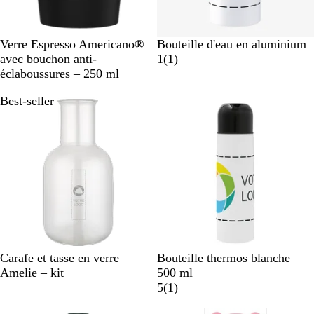
N
N
N
N
V
B
Verre Espresso Americano®
Bouteille d'eau en aluminium
o
o
o
o
e
l
A
avec bouchon anti-
1
(
1
)
i
i
i
i
r
a
v
éclaboussures – 250 ml
r
r
r
r
t
n
i
Best-seller
/
e
/
u
l
c
s
b
t
g
n
i
l
j
r
i
m
e
a
i
/
e
u
u
s
v
n
e
e
r
t
l
i
m
T
B
Carafe et tasse en verre
Bouteille thermos blanche –
e
r
l
Amelie – kit
500 ml
a
a
A
5
(
1
)
n
n
v