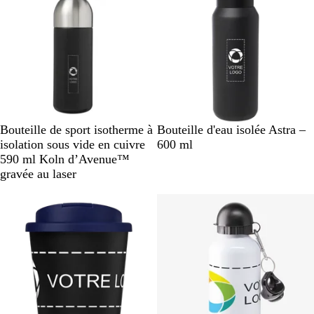
t
a
r
i
a
r
n
s
p
a
r
e
N
B
B
A
N
B
B
Bouteille de sport isotherme à
Bouteille d'eau isolée Astra –
n
o
l
l
r
o
l
l
isolation sous vide en cuivre
600 ml
t
i
e
a
g
i
a
e
590 ml Koln d’Avenue™
r
u
n
e
r
n
u
gravée au laser
u
c
n
c
m
n
t
a
i
é
r
i
n
e