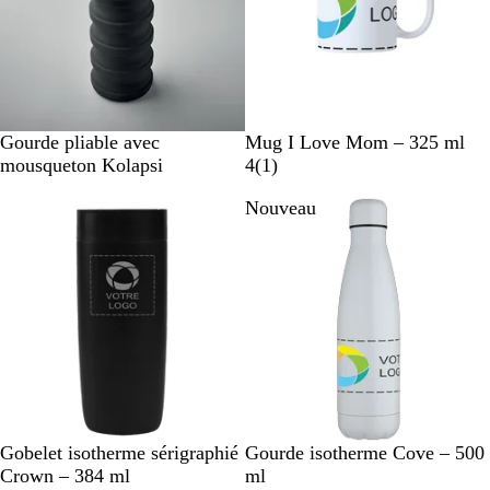
N
B
G
B
Gourde pliable avec
Mug I Love Mom – 325 ml
o
l
r
l
A
mousqueton Kolapsi
4
(
1
)
i
e
è
a
v
Nouveau
r
u
g
n
i
p
e
c
s
â
l
e
N
B
D
B
Gobelet isotherme sérigraphié
Gourde isotherme Cove – 500
o
l
u
l
Crown – 384 ml
ml