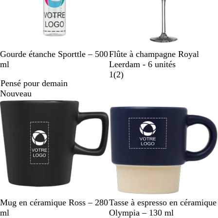
n
g
i
e
N
B
B
V
Gourde étanche Sporttle – 500
Flûte à champagne Royal
o
l
l
e
ml
Leerdam - 6 unités
i
e
a
r
a
1
(
2
)
Pensé pour demain
r
u
n
r
v
Nouveau
r
c
e
i
o
/
s
i
t
r
a
n
s
p
a
r
e
N
B
G
B
B
B
G
O
Mug en céramique Ross – 280
Tasse à espresso en céramique
n
o
l
r
l
l
l
r
r
ml
Olympia – 130 ml
t