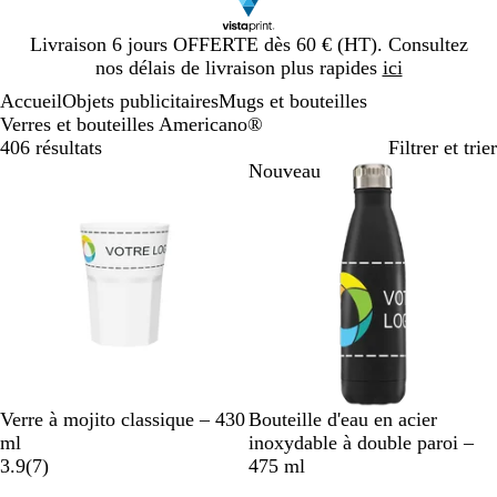
Diapositive
Livraison 6 jours OFFERTE dès 60 € (HT). Consultez
1
nos délais de livraison plus rapides
ici
sur
Accueil
Objets publicitaires
Mugs et bouteilles
1
Verres et bouteilles Americano®
406 résultats
Filtrer et trier
Nouveau
B
T
N
G
B
B
Verre à mojito classique – 430
Bouteille d'eau en acier
l
r
o
r
l
l
ml
inoxydable à double paroi –
a
a
a
i
i
a
e
3.9
(
7
)
475 ml
n
n
v
r
s
n
u