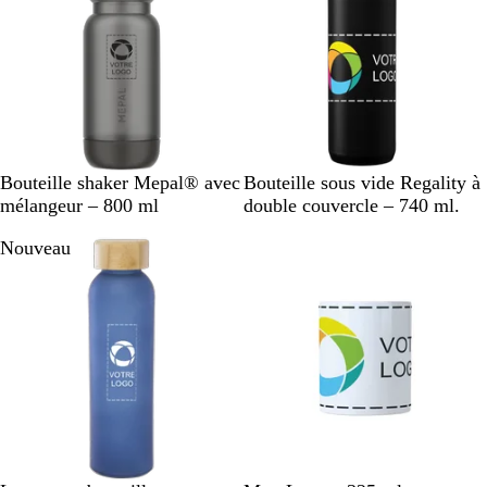
a
g
n
è
r
e
N
B
B
N
B
D
Bouteille shaker Mepal® avec
Bouteille sous vide Regality à
o
l
l
o
l
u
mélangeur – 800 ml
double couvercle – 740 ml.
i
a
e
i
e
n
Nouveau
r
n
u
r
u
e
c
a
c
i
e
r