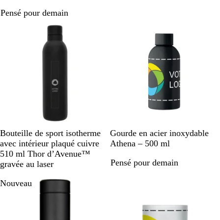
i
e
n
a
Pensé pour demain
r
u
e
n
a
c
c
i
e
r
N
G
B
M
R
N
V
B
B
R
Bouteille de sport isotherme
Gourde en acier inoxydable
o
r
l
e
o
o
e
l
l
o
avec intérieur plaqué cuivre
Athena – 500 ml
i
i
e
n
u
i
r
e
a
u
510 ml Thor d’Avenue™
Pensé pour demain
r
s
u
t
g
r
t
u
n
g
gravée au laser
u
h
e
c
e
Nouveau
n
e
i