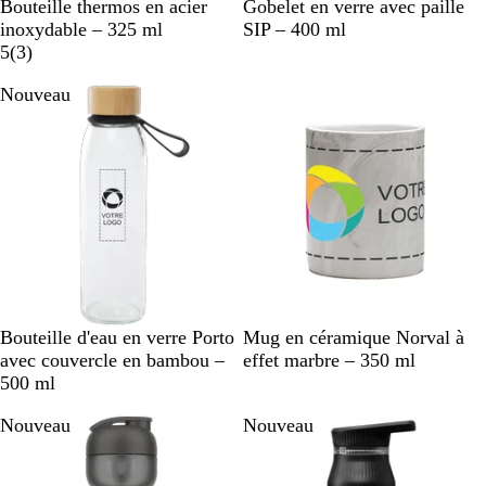
A
B
V
Bouteille thermos en acier
Gobelet en verre avec paille
r
l
e
inoxydable – 325 ml
SIP – 400 ml
g
a
a
r
5
(
3
)
e
n
v
r
Nouveau
Nouveau
n
c
i
e
t
s
é
N
B
G
B
N
V
B
R
Bouteille d'eau en verre Porto
Mug en céramique Norval à
o
r
r
l
o
e
l
o
avec couvercle en bambou –
effet marbre – 350 ml
i
i
i
e
i
r
e
u
500 ml
r
q
s
u
r
t
u
g
Nouveau
Nouveau
u
o
f
r
e
e
c
o
o
é
u
i