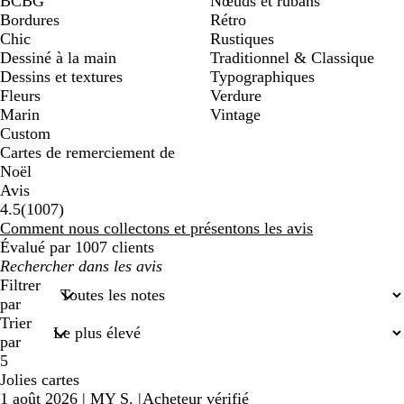
BCBG
Nœuds et rubans
Bordures
Rétro
Chic
Rustiques
Dessiné à la main
Traditionnel & Classique
Dessins et textures
Typographiques
Fleurs
Verdure
Marin
Vintage
Custom
Cartes de remerciement de
Noël
Avis
1007
4.5
(
1007
)
avis
Comment nous collectons et présentons les avis
Évalué par 1007 clients
Mes
recherches
Filtrer
saisies
par
Trier
par
5
Jolies cartes
1 août 2026
|
MY S.
|
Acheteur vérifié