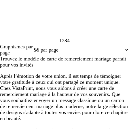
1
2
3
4
Page
Page
Page
Page
Graphismes par
1
2
3
4
page
Trouvez le modèle de carte de remerciement mariage parfait
pour vos invités
Après l’émotion de votre union, il est temps de témoigner
votre gratitude à ceux qui ont partagé ce moment unique.
Chez VistaPrint, nous vous aidons à créer une carte de
remerciement mariage à la hauteur de vos souvenirs. Que
vous souhaitiez envoyer un message classique ou un carton
de remerciement mariage plus moderne, notre large sélection
de designs s'adapte à toutes vos envies pour clore ce chapitre
en beauté.