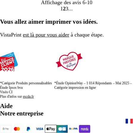
Affichage des avis
6-10
1
2
3
Accéder
Accéder
Accéder
à
à
à
Vous allez aimer imprimer vos idées.
la
la
la
page
page
page
VistaPrint
est là pour vous aider
à chaque étape.
*Catégorie Produits personnalisables
*Étude OpinionWay – 1 014 Répondants – Mai 2025 –
Étude Ipsos bva
Catégorie impression en ligne
Viséo CI
Plus d'infos sur
escda.fr
Aide
Notre entreprise