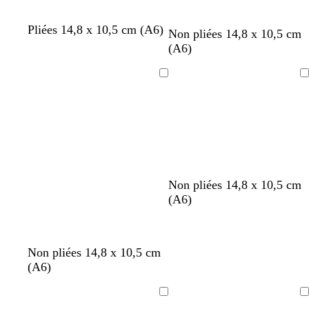
c
d
é
Pliées 14,8 x 10,5 cm (A6)
Non pliées 14,8 x 10,5 cm
(A6)
Chargement
Chargement
r
r
b
g
Non pliées 14,8 x 10,5 cm
o
o
l
r
(A6)
s
s
e
i
e
e
u
s
c
f
c
v
r
b
b
g
b
Non pliées 14,8 x 10,5 cm
a
o
r
e
o
l
l
r
l
(A6)
n
n
è
r
s
a
e
i
e
a
c
m
t
e
n
u
s
u
r
é
Chargement
Chargement