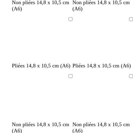
n
v
g
c
c
c
Non pliées 14,8 x 10,5 cm
Non pliées 14,8 x 10,5 cm
o
i
r
r
r
r
(A6)
(A6)
i
o
i
è
è
è
r
l
s
m
m
m
Chargement
Chargement
e
f
e
e
e
t
o
f
n
o
c
n
é
c
é
b
c
b
b
g
c
b
b
b
b
g
Pliées 14,8 x 10,5 cm (A6)
Pliées 14,8 x 10,5 cm (A6)
l
r
l
l
r
r
l
l
l
l
r
a
è
a
a
i
è
e
a
a
a
i
Chargement
Chargement
n
m
n
n
s
m
u
n
n
n
s
c
e
c
c
c
e
c
c
c
c
c
l
l
l
a
a
a
i
i
i
r
r
r
b
v
f
r
l
Non pliées 14,8 x 10,5 cm
Non pliées 14,8 x 10,5 cm
l
e
a
o
a
(A6)
(A6)