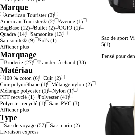
r
d
o
Marque
g
o
l
American Tourister
(
2
)
e
r
o
American Tourister®
(
2
)
Avenue
(
1
)
n
é
r
BagBase
(
12
)
Bullet
(
2
)
OGIO
(
1
)
t
e
Quadra
(
14
)
Samsonite
(
13
)
N
Sac de sport V
Samsonite®
(
9
)
Sol's
(
1
)
o
A
5
(
1
)
Résultats
Afficher plus
i
v
pour
Marquage
Pensé pour de
r
i
Marque
Broderie
(
27
)
Transfert à chaud
(
33
)
s
Matériau
100 % coton
(
6
)
Cuir
(
2
)
Cuir polyuréthane
(
1
)
Mélange nylon
(
2
)
Mélange polyester
(
1
)
Nylon
(
1
)
PET recyclé
(
1
)
Polyester
(
41
)
Polyester recyclé
(
1
)
Sans PVC
(
3
)
Résultats
Afficher plus
pour
Type
Matériau
Sac de voyage
(
57
)
Sac marin
(
2
)
Livraison express