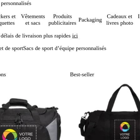
 personnalisés
ckers et
Vêtements
Produits
Cadeaux et
Packaging
quettes
et sacs
publicitaires
livres photo
élais de livraison plus rapides
ici
t de sport
Sacs de sport d’équipe personnalisés
er aux résultats filtrés
ons
Best-seller