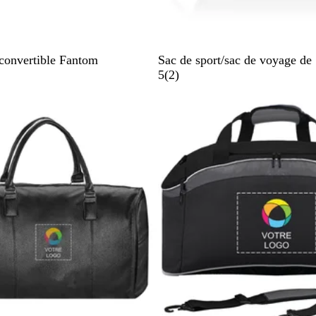
n
i
N
convertible Fantom
Sac de sport/sac de voyage d
o
a
5
(
2
)
i
v
r
i
s