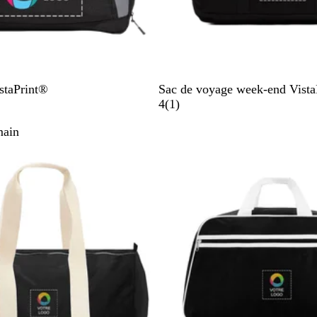
N
istaPrint®
Sac de voyage week-end Vista
o
A
4
(
1
)
i
v
main
r
i
s