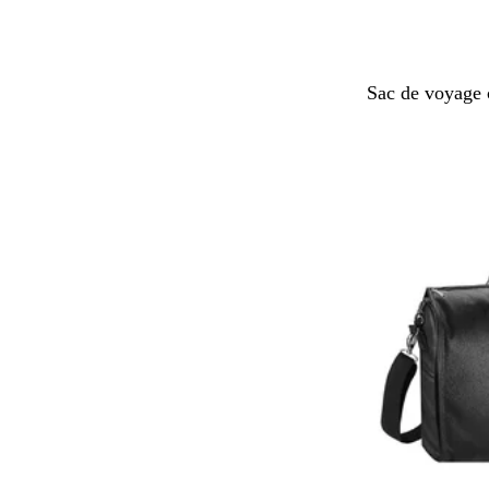
N
Sac de voyage 
o
i
r