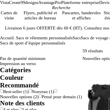
VistaCreate
99designs
AvantagePro
Plateforme entreprise
Devis
Cartes de
Flyers, publicité et
Pancartes, banderoles
Sti
visite
articles de bureau
et affiches
éti
Diapositive
Livraison 6 jours OFFERTE dès 60 € (HT). Consultez nos d
1
sur
Accueil
Sacs et vêtements personnalisés
Sacs
Sacs de voyage e
1
...
Sacs de sport d’équipe personnalisés
Pass
59 résultats
Pas de quantité minimum
Nouvelles opti
Impression au verso
Catégories
Couleur
B
B
B
G
J
M
N
O
R
R
V
M
Recommandé
e
l
l
r
a
a
o
r
o
o
e
u
Best-seller
(
1
)
Nouveau
(
1
)
i
a
e
i
u
r
i
a
s
u
r
l
Nouvelles options
(
2
)
Pensé pour demain
(
1
)
g
n
u
s
n
r
r
n
e
g
t
t
Note des clients
e
c
/
e
o
g
e
i
a
/
n
e
c
4 et plus
3 et plus