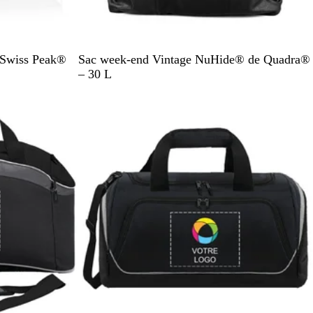
N
B
e Swiss Peak®
Sac week-end Vintage NuHide® de Quadra®
o
r
– 30 L
i
u
r
n
c
l
a
i
r