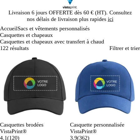
Diapositive
Livraison 6 jours OFFERTE dès 60 € (HT). Consultez
1
nos délais de livraison plus rapides
ici
sur
Accueil
Sacs et vêtements personnalisés
1
Casquettes et chapeaux
Casquettes et chapeaux avec transfert à chaud
122 résultats
Filtrer et trier
Best-seller
N
G
B
B
R
B
B
N
B
R
Casquettes brodées
Casquette personnalisée
o
r
l
l
o
l
l
o
l
o
VistaPrint®
VistaPrint®
i
i
e
a
u
a
e
a
i
e
u
a
4.1
(
120
)
3.9
(
362
)