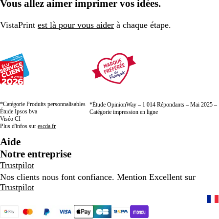
Vous allez aimer imprimer vos idées.
r
s
r
r
s
r
é
la
la
la
/
s
e
page
page
page
n
i
VistaPrint
est là pour vous aider
à chaque étape.
o
q
i
u
r
e
/
r
o
u
*Catégorie Produits personnalisables
g
*Étude OpinionWay – 1 014 Répondants – Mai 2025 –
Étude Ipsos bva
Catégorie impression en ligne
e
Viséo CI
c
Plus d'infos sur
escda.fr
l
Aide
a
Notre entreprise
s
Trustpilot
s
Nos clients nous font confiance. Mention Excellent sur
i
Trustpilot
q
u
e