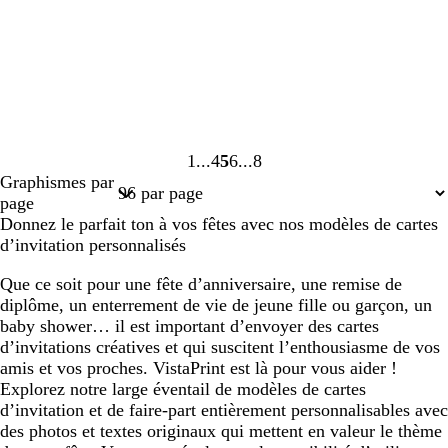
1
4
5
6
8
Page
Page
Page
Page
Page
Graphismes par
1
4
5
6
8
page
Donnez le parfait ton à vos fêtes avec nos modèles de cartes
d’invitation personnalisés
Que ce soit pour une fête d’anniversaire, une remise de
diplôme, un enterrement de vie de jeune fille ou garçon, un
baby shower… il est important d’envoyer des cartes
d’invitations créatives et qui suscitent l’enthousiasme de vos
amis et vos proches. VistaPrint est là pour vous aider !
Explorez notre large éventail de modèles de cartes
d’invitation et de faire-part entièrement personnalisables avec
des photos et textes originaux qui mettent en valeur le thème