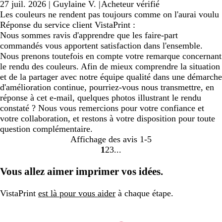
27 juil. 2026
|
Guylaine V.
|
Acheteur vérifié
Les couleurs ne rendent pas toujours comme on l'aurai voulu
Réponse du service client VistaPrint :
Nous sommes ravis d'apprendre que les faire-part
commandés vous apportent satisfaction dans l'ensemble.
Nous prenons toutefois en compte votre remarque concernant
le rendu des couleurs. Afin de mieux comprendre la situation
et de la partager avec notre équipe qualité dans une démarche
d'amélioration continue, pourriez-vous nous transmettre, en
réponse à cet e-mail, quelques photos illustrant le rendu
constaté ? Nous vous remercions pour votre confiance et
votre collaboration, et restons à votre disposition pour toute
question complémentaire.
Affichage des avis
1-5
1
2
3
Accéder
Accéder
Accéder
à
à
à
Vous allez aimer imprimer vos idées.
la
la
la
page
page
page
VistaPrint
est là pour vous aider
à chaque étape.