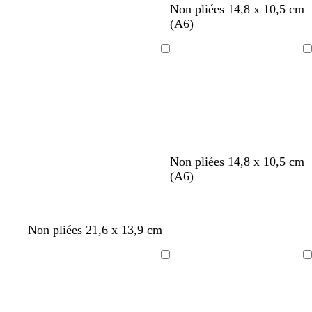
n
b
b
Non pliées 14,8 x 10,5 cm
o
l
l
(A6)
i
a
a
r
n
n
Chargement
Chargement
c
c
b
b
b
b
b
b
n
n
Non pliées 14,8 x 10,5 cm
l
l
l
l
l
l
o
o
(A6)
a
a
a
a
a
a
i
i
n
n
n
n
n
n
r
r
c
c
c
c
c
c
Non pliées 21,6 x 13,9 cm
Chargement
Chargement