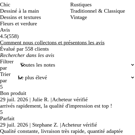
Chic
Rustiques
Dessiné à la main
Traditionnel & Classique
Dessins et textures
Vintage
Fleurs et verdure
Avis
558
4.5
(
558
)
avis
Comment nous collectons et présentons les avis
Évalué par 558 clients
Mes
recherches
Filtrer
saisies
par
Trier
par
5
Bon produit
29 juil. 2026
|
Julie R.
|
Acheteur vérifié
arrivés rapidement, la qualité d'impression est top !
5
Parfait
29 juil. 2026
|
Stephane Z.
|
Acheteur vérifié
Qualité constante, livraison très rapide, quantité adaptée