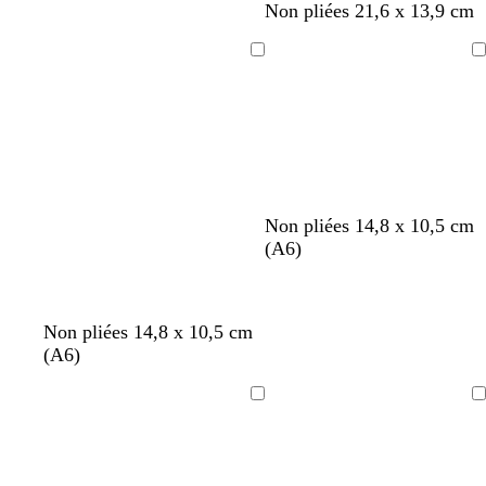
é
g
g
b
c
b
m
Non pliées 21,6 x 13,9 cm
m
r
r
l
r
l
a
e
i
i
e
è
e
u
Chargement
Chargement
r
s
s
u
m
u
v
a
f
f
f
e
c
e
u
o
o
o
l
d
n
n
n
a
e
c
c
c
i
é
é
é
r
Non pliées 14,8 x 10,5 cm
(A6)
Non pliées 14,8 x 10,5 cm
(A6)
Chargement
Chargement