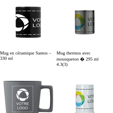
n
s
i
N
R
B
A
Mug en céramique Santos –
Mug thermos avec
o
o
l
r
330 ml
mousqueton � 295 ml
i
u
e
g
a
4.3
(
3
)
r
g
u
e
v
e
r
n
i
o
t
s
i