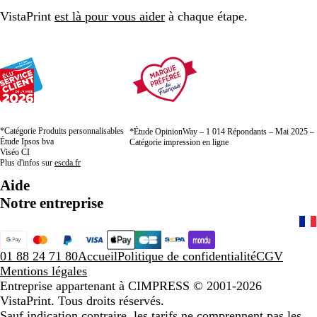
VistaPrint
est là pour vous aider
à chaque étape.
*Catégorie Produits personnalisables
*Étude OpinionWay – 1 014 Répondants – Mai 2025 –
Étude Ipsos bva
Catégorie impression en ligne
Viséo CI
Plus d'infos sur
escda.fr
Aide
Notre entreprise
01 88 24 71 80
Accueil
Politique de confidentialité
CGV
Mentions légales
Entreprise appartenant à CIMPRESS
© 2001-2026
VistaPrint. Tous droits réservés.
Sauf indication contraire, les tarifs ne comprennent pas les