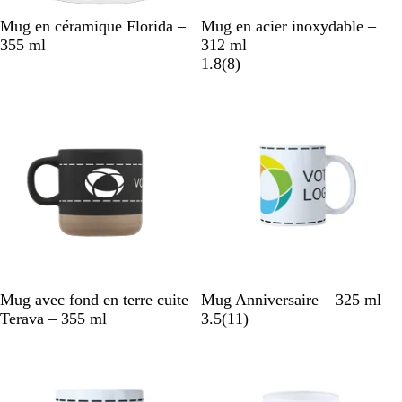
N
V
R
B
J
B
Mug en céramique Florida –
Mug en acier inoxydable –
o
e
o
l
a
l
355 ml
312 ml
i
r
u
e
u
a
a
1.8
(
8
)
r
t
g
u
n
n
v
c
e
o
e
c
i
i
c
s
t
é
r
a
o
n
n
N
G
B
B
Mug avec fond en terre cuite
Mug Anniversaire – 325 ml
o
r
l
l
a
Terava – 355 ml
3.5
(
11
)
i
i
a
a
v
Nouveau
r
s
n
n
i
c
c
s