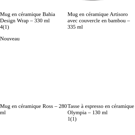
B
N
B
V
C
Mug en céramique Bahia
Mug en céramique Artisoro
l
o
l
e
r
Design Wrap – 330 ml
avec couvercle en bambou –
a
A
i
e
r
è
4
(
1
)
335 ml
n
v
r
u
t
m
Nouveau
c
i
m
e
s
a
r
i
n
e
N
B
G
B
B
B
G
O
Mug en céramique Ross – 280
Tasse à espresso en céramique
o
l
r
l
l
l
r
r
ml
Olympia – 130 ml
i
a
i
e
e
a
i
a
A
1
(
1
)
r
n
s
u
u
n
s
n
v
m
c
m
m
m
c
g
i