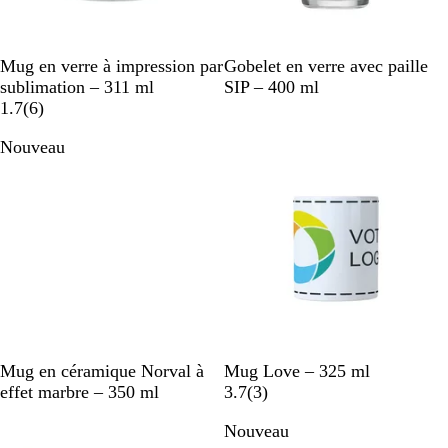
G
V
Mug en verre à impression par
Gobelet en verre avec paille
r
e
sublimation – 311 ml
SIP – 400 ml
i
a
r
1.7
(
6
)
s
v
r
Nouveau
g
i
e
i
s
v
r
é
N
V
B
R
B
Mug en céramique Norval à
Mug Love – 325 ml
o
e
l
o
l
a
effet marbre – 350 ml
3.7
(
3
)
i
r
e
u
a
v
Nouveau
r
t
u
g
n
i