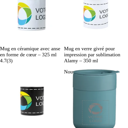
B
T
Mug en céramique avec anse
Mug en verre givré pour
l
r
en forme de cœur – 325 ml
impression par sublimation
a
a
a
4.7
(
3
)
Alamy – 350 ml
n
v
n
Nouveau
c
i
s
s
p
a
r
e
n
t