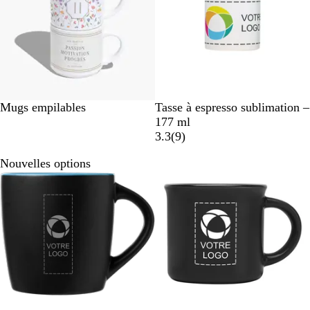
B
Mugs empilables
Tasse à espresso sublimation –
l
177 ml
a
a
3.3
(
9
)
n
v
Nouvelles options
Nouveau
c
i
s