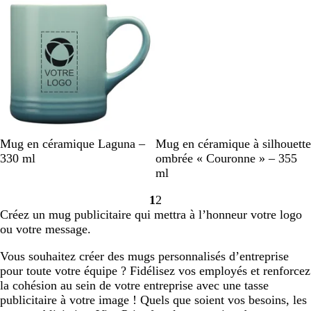
f
r
e
c
s
o
o
u
i
g
è
r
e
T
B
O
R
N
B
B
R
O
Mug en céramique Laguna –
Mug en céramique à silhouette
u
l
r
o
o
l
l
o
r
330 ml
ombrée « Couronne » – 355
r
e
a
u
i
e
e
u
a
ml
q
u
n
g
r
u
u
g
n
1
2
u
r
g
e
c
m
e
g
Accéder
Accéder
Créez un mug publicitaire qui mettra à l’honneur votre logo
o
o
e
l
a
e
à
à
ou votre message.
i
i
a
r
la
la
s
i
i
page
page
Vous souhaitez créer des mugs personnalisés d’entreprise
e
r
n
pour toute votre équipe ? Fidélisez vos employés et renforcez
e
la cohésion au sein de votre entreprise avec une tasse
publicitaire à votre image ! Quels que soient vos besoins, les