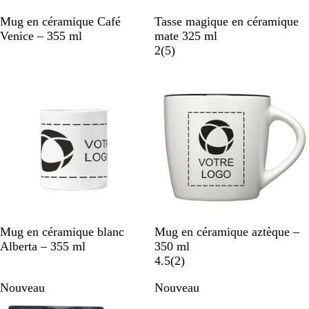
B
V
C
N
N
Mug en céramique Café
Tasse magique en céramique
l
e
r
o
o
Venice – 355 ml
mate 325 ml
e
r
è
i
i
a
2
(
5
)
u
t
m
r
r
v
m
e
i
a
s
r
i
n
e
B
B
B
B
B
Mug en céramique blanc
Mug en céramique aztèque –
l
l
l
l
l
Alberta – 355 ml
350 ml
a
a
a
a
a
a
4.5
(
2
)
n
n
n
n
n
v
Nouveau
Nouveau
c
c
c
c
c
i
/
/
/
/
s