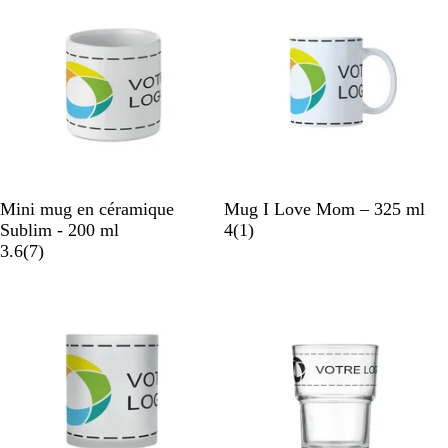
a
a
a
a
e
s
t
t
r
r
i
i
n
n
e
e
B
B
Mini mug en céramique
Mug I Love Mom – 325 ml
l
l
A
Sublim - 200 ml
4
(
1
)
a
a
a
v
3.6
(
7
)
n
v
n
i
c
i
c
s
s