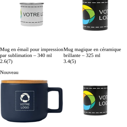
B
N
Mug en émail pour impression
Mug magique en céramique
l
o
par sublimation – 340 ml
brillante – 325 ml
a
a
i
a
2.6
(
7
)
3.4
(
5
)
n
v
r
v
Nouveau
c
i
i
s
s