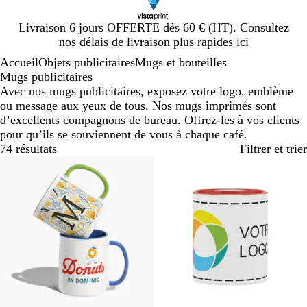
Diapositive
Livraison 6 jours OFFERTE dès 60 € (HT). Consultez
1
nos délais de livraison plus rapides
ici
sur
Accueil
Objets publicitaires
Mugs et bouteilles
1
Mugs publicitaires
Avec nos mugs publicitaires, exposez votre logo, emblème
ou message aux yeux de tous. Nos mugs imprimés sont
d’excellents compagnons de bureau. Offrez-les à vos clients
pour qu’ils se souviennent de vous à chaque café.
74 résultats
Filtrer et trier
Best-seller
Best-seller