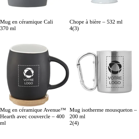
N
W
B
Mug en céramique Cali
Chope à bière – 532 ml
o
h
l
a
370 ml
4
(
3
)
i
i
a
v
r
t
n
i
u
e
c
s
n
/
i
M
/
a
g
t
r
t
i
e
s
d
m
G
a
r
N
N
N
A
Mug en céramique Avenue™
Mug isotherme mousqueton –
t
e
o
o
o
r
Hearth avec couvercle – 400
200 ml
y
i
i
i
g
a
ml
2
(
4
)
r
r
r
e
v
/
u
u
n
i