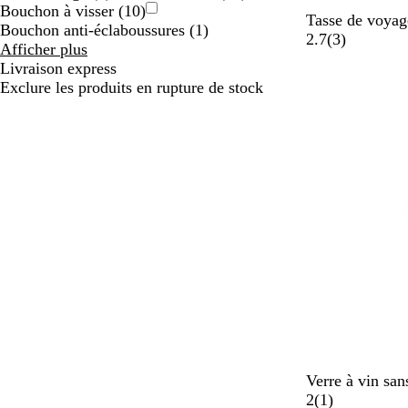
Bouchon à visser
(
10
)
B
Tasse de voyag
Bouchon anti-éclaboussures
(
1
)
l
a
2.7
(
3
)
Résultats
Afficher plus
a
v
pour
Livraison express
n
i
Caractéristiques
Exclure les produits en rupture de stock
c
s
particulières
B
Verre à vin san
l
A
2
(
1
)