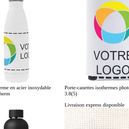
B
erme en acier inoxydable
Porte-canettes isothermes phot
l
a
Therm
3.8
(
5
)
a
v
Livraison express disponible
n
i
Best-seller
c
s