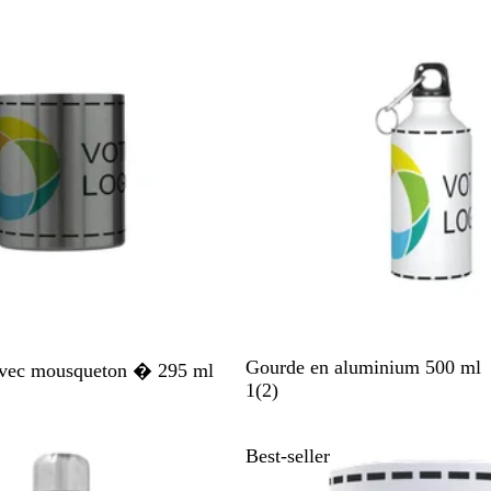
c
s
B
Gourde en aluminium 500 ml
vec mousqueton � 295 ml
l
a
1
(
2
)
a
v
n
i
Best-seller
c
s