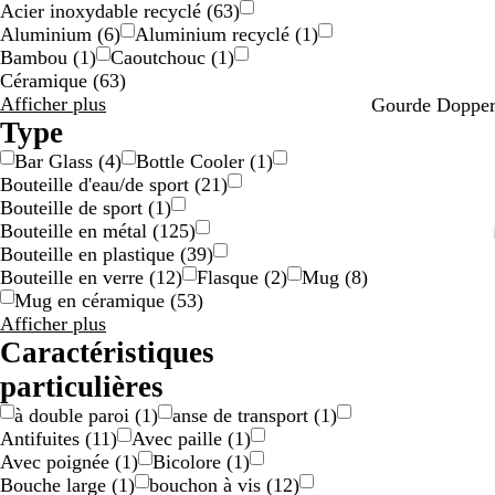
Acier inoxydable recyclé
(
63
)
Aluminium
(
6
)
Aluminium recyclé
(
1
)
Bambou
(
1
)
Caoutchouc
(
1
)
Céramique
(
63
)
Résultats
Afficher plus
T
P
F
M
C
Gourde Dopper 
pour
Type
i
o
u
o
o
Matériau
d
l
n
o
s
Bar Glass
(
4
)
Bottle Cooler
(
1
)
a
a
k
d
m
Bouteille d'eau/de sport
(
21
)
l
r
y
y
i
Bouteille de sport
(
1
)
T
B
F
M
c
Bouteille en métal
(
125
)
e
l
u
i
S
Bouteille en plastique
(
39
)
a
u
c
n
t
Bouteille en verre
(
12
)
Flasque
(
2
)
Mug
(
8
)
l
e
h
t
o
Mug en céramique
(
53
)
s
r
Résultats
Afficher plus
i
m
pour
Caractéristiques
a
Type
particulières
à double paroi
(
1
)
anse de transport
(
1
)
Antifuites
(
11
)
Avec paille
(
1
)
Avec poignée
(
1
)
Bicolore
(
1
)
Bouche large
(
1
)
bouchon à vis
(
12
)