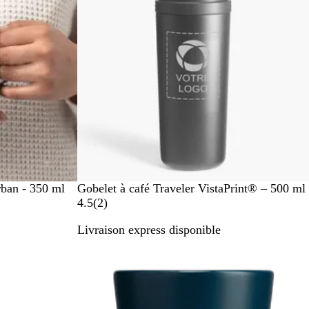
r
e
n
t
N
ban - 350 ml
Gobelet à café Traveler VistaPrint® – 500 ml
o
a
4.5
(
2
)
i
v
Livraison express disponible
r
i
s