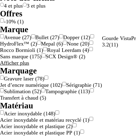
r
d
o
a
4 et plus
3 et plus
g
o
l
r
Offres
e
r
o
e
-10%
(
1
)
n
é
r
n
Marque
t
e
t
Avenue
(
27
)
Bullet
(
27
)
Dopper
(
12
)
N
Gourde VistaP
HydroFlex™
(
2
)
Mepal
(
6
)
None
(
20
)
o
a
3.2
(
11
)
Rocco Bormioli
(
1
)
Royal Leerdam
(
4
)
i
v
Sans marque
(
175
)
SCX Design®
(
2
)
r
i
Résultats
Afficher plus
Nouveau
s
pour
Marquage
Marque
Gravure laser
(
78
)
Jet d’encre numérique
(
102
)
Sérigraphie
(
71
)
Sublimation
(
52
)
Tampographie
(
113
)
Transfert à chaud
(
5
)
Matériau
Acier inoxydable
(
148
)
Acier inoxydable et matériau recyclé
(
1
)
Acier inoxydable et plastique
(
2
)
Acier inoxydable et plastique PP
(
1
)