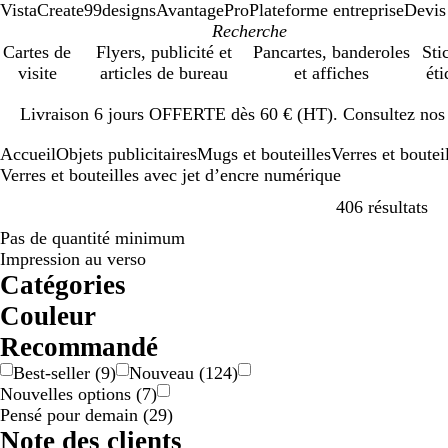
VistaCreate
99designs
AvantagePro
Plateforme entreprise
Devis
Cartes de
Flyers, publicité et
Pancartes, banderoles
Sti
visite
articles de bureau
et affiches
éti
Diapositive
Livraison 6 jours OFFERTE dès 60 € (HT). Consultez nos d
1
sur
Accueil
Objets publicitaires
Mugs et bouteilles
Verres et boutei
1
Verres et bouteilles avec jet d’encre numérique
Pa
406 résultats
Pas de quantité minimum
Impression au verso
Catégories
Couleur
A
B
B
B
D
G
J
M
N
O
R
R
V
V
M
T
Recommandé
r
e
l
l
o
r
a
a
o
r
o
o
e
i
u
r
Best-seller
(
9
)
Nouveau
(
124
)
g
i
a
e
r
i
u
r
i
a
s
u
r
o
l
a
Nouvelles options
(
7
)
e
g
n
u
é
s
n
r
r
n
e
g
t
l
t
n
Pensé pour demain
(
29
)
n
e
c
/
e
o
g
e
e
i
s
Note des clients
t
a
/
n
e
t
c
p