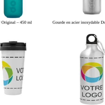
A
B
O
Original – 450 ml
Gourde en acier inoxydable D
r
r
r
g
o
e
n
n
z
t
e