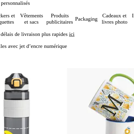
 personnalisés
ckers et
Vêtements
Produits
Cadeaux et
Packaging
quettes
et sacs
publicitaires
livres photo
élais de livraison plus rapides
ici
lles avec jet d’encre numérique
sser aux résultats filtrés
Best-seller