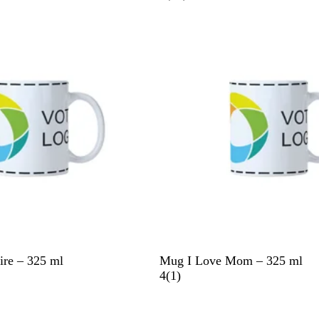
g
v
e
i
n
s
t
B
ire – 325 ml
Mug I Love Mom – 325 ml
l
A
4
(
1
)
a
v
n
i