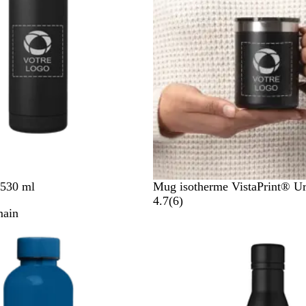
N
 530 ml
Mug isotherme VistaPrint® Ur
o
a
4.7
(
6
)
main
i
v
r
i
s