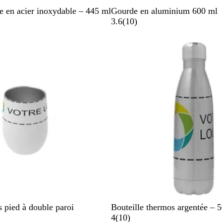
A
B
e en acier inoxydable – 445 ml
Gourde en aluminium 600 ml
r
l
a
3.6
(
10
)
g
a
v
e
n
i
n
c
s
t
é
A
s pied à double paroi
Bouteille thermos argentée – 
r
a
4
(
10
)