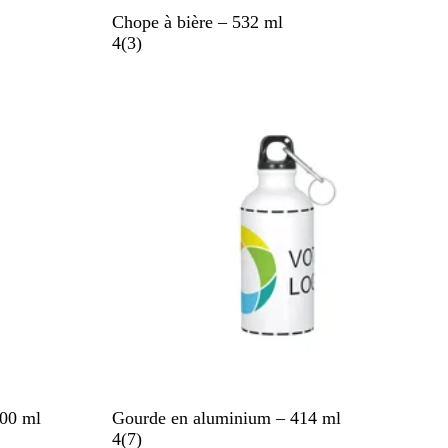
B
Chope à bière – 532 ml
l
a
4
(
3
)
a
v
n
i
c
s
B
500 ml
Gourde en aluminium – 414 ml
l
a
4
(
7
)