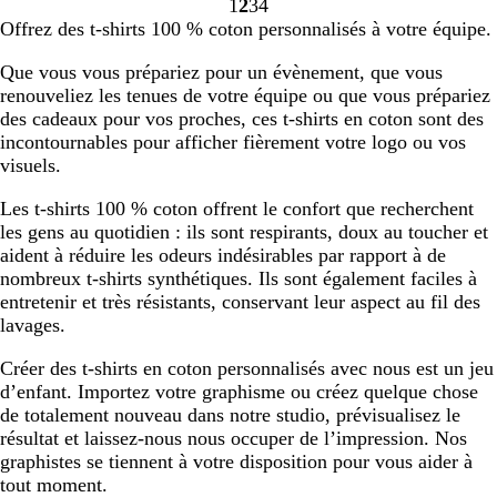
1
2
3
4
e
c
é
a
p
r
a
g
i
d
i
Accéder
Accéder
Accéder
Accéder
Offrez des t-shirts 100 % coton personnalisés à votre équipe.
c
b
c
é
o
n
e
n
e
s
à
à
à
à
a
l
h
t
i
t
t
m
la
la
la
la
Que vous vous prépariez pour un évènement, que vous
r
a
e
r
h
e
i
page
page
page
page
renouveliez les tenues de votre équipe ou que vous prépariez
d
n
o
r
n
n
des cadeaux pour vos proches, ces t-shirts en coton sont des
i
c
l
a
s
u
incontournables pour afficher fièrement votre logo ou vos
n
e
c
e
i
visuels.
a
i
t
l
t
Les t-shirts 100 % coton offrent le confort que recherchent
e
les gens au quotidien : ils sont respirants, doux au toucher et
c
aident à réduire les odeurs indésirables par rapport à de
h
nombreux t-shirts synthétiques. Ils sont également faciles à
i
entretenir et très résistants, conservant leur aspect au fil des
n
lavages.
é
Créer des t-shirts en coton personnalisés avec nous est un jeu
d’enfant. Importez votre graphisme ou créez quelque chose
de totalement nouveau dans notre studio, prévisualisez le
résultat et laissez-nous nous occuper de l’impression. Nos
graphistes se tiennent à votre disposition pour vous aider à
tout moment.