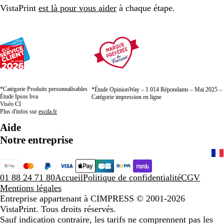
VistaPrint
est là pour vous aider
à chaque étape.
*Catégorie Produits personnalisables
*Étude OpinionWay – 1 014 Répondants – Mai 2025 –
Étude Ipsos bva
Catégorie impression en ligne
Viséo CI
Plus d'infos sur
escda.fr
Aide
Notre entreprise
01 88 24 71 80
Accueil
Politique de confidentialité
CGV
Mentions légales
Entreprise appartenant à CIMPRESS
© 2001-2026
VistaPrint. Tous droits réservés.
Sauf indication contraire, les tarifs ne comprennent pas les